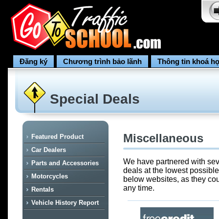
Đăng ký
Chương trình bảo lãnh
Thông tin khoá h
Special Deals
Miscellaneous
Featured Product
Car Dealers
We have partnered with seve
Parts and Accessories
deals at the lowest possibl
Motorcycles
below websites, as they cou
any time.
Rentals
Vehicle History Report