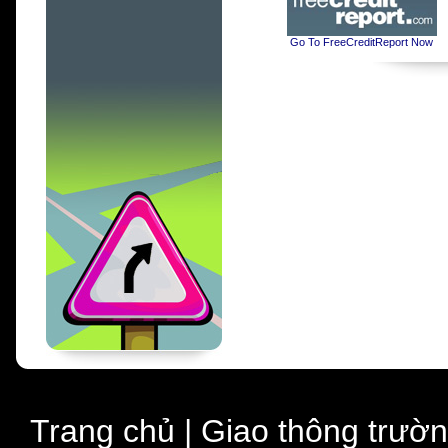
Go To FreeCreditReport Now
Trang chủ
|
Giao thông trườ