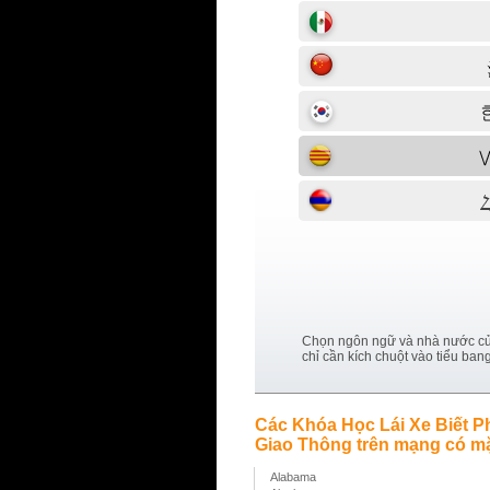
Chọn ngôn ngữ và nhà nước c
chỉ cần kích chuột vào tiểu ban
Các Khóa Học Lái Xe Biết P
Giao Thông trên mạng có mặt
Alabama