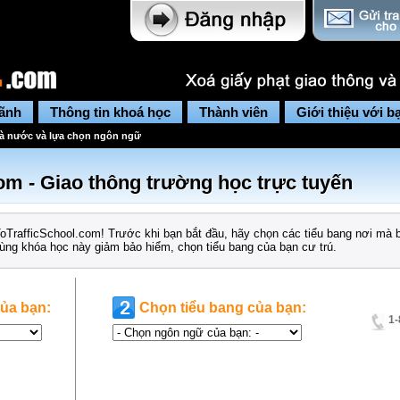
lãnh
Thông tin khoá học
Thành viên
Giới thiệu với b
à nước và lựa chọn ngôn ngữ
om - Giao thông trường học trực tuyến
rafficSchool.com! Trước khi bạn bắt đầu, hãy chọn các tiểu bang nơi mà 
ùng khóa học này giảm bảo hiểm, chọn tiểu bang của bạn cư trú.
ủa bạn:
Chọn tiểu bang của bạn:
1-