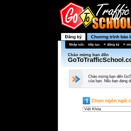
Đăng ký
Chương trình bảo 
»
»
Nhắp nút:
tiếp tục
đăng ký
nh
Chào mừng bạn đến
GoToTrafficSchool.c
Chào mừng bạn đến GoToT
của bạn. Nếu bạn đang d
Chọn ngôn ngữ c