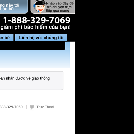
ạn bè
Liên hệ với chúng tôi
bạn nhận được vé giao thông
|
888-329-7069
Trực Thoại