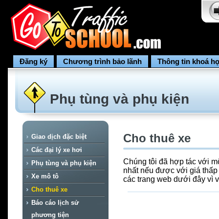
Đăng ký
Chương trình bảo lãnh
Thông tin khoá h
Phụ tùng và phụ kiện
Cho thuê xe
Giao dịch đặc biệt
Các đại lý xe hơi
Chúng tôi đã hợp tác với m
Phụ tùng và phụ kiện
nhất nếu được với giá thấp
Xe mô tô
các trang web dưới đây vì vi
Cho thuê xe
Báo cáo lịch sử
phương tiện