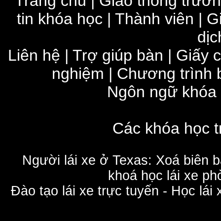
Trang chủ
|
Giao thông trườ
tin khóa học
|
Thành viên
|
G
dịc
Liên hệ
|
Trợ giúp bàn
|
Giấy 
nghiệm
|
Chương trình 
Ngôn ngữ khóa
Các khóa học t
Người lái xe ở Texas: Xoá biên 
khoá học lái xe phò
Đào tạo lái xe trực tuyến - Học lái