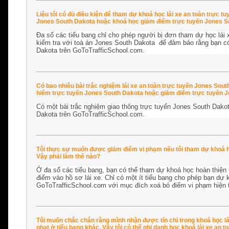
Liệu tôi có đủ điều kiện để tham dự khoá học lái xe an toàn trực 
Jones South Dakota hoặc khoá học giảm điểm trực tuyến Jones S
Đa số các tiểu bang chỉ cho phép người bị đơn tham dự học lái 
kiểm tra với toà án Jones South Dakota để đảm bảo rằng bạn có 
Dakota trên GoToTrafficSchool.com.
Có bao nhiêu bài trắc nghiệm lái xe an toàn trực tuyến Jones Sou
hiểm trực tuyến Jones South Dakota hoặc giảm điểm trực tuyến J
Có một bài trắc nghiệm giao thông trực tuyến Jones South Dako
Dakota trên GoToTrafficSchool.com.
Tôi thực sự muốn được giảm điểm vi phạm nếu tôi tham dự khoá họ
Vậy phải làm thế nào?
Ở đa số các tiểu bang, bạn có thể tham dự khoá học hoàn thiện k
điểm vào hồ sơ lái xe. Chỉ có một ít tiểu bang cho phép bạn dự
GoToTrafficSchool.com với mục đích xoá bỏ điểm vi phạm hiện tạ
Tôi muốn chắc chắn rằng mình nhận được tín chỉ trong khoá học lá
phạt ở tiểu bang khác. Vậy tôi có thể ghi danh học khoá lái xe an 