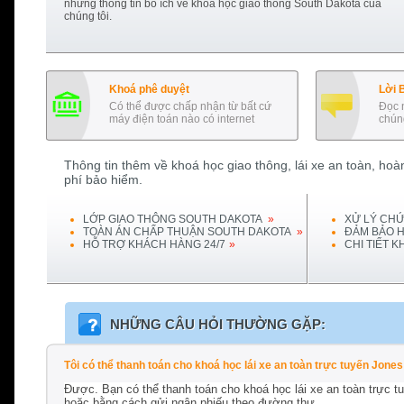
những thông tin bổ ích về khoá học giao thông
South Dakota
của
chúng tôi.
Khoá phê duyệt
Lời 
Có thể được chấp nhận từ bất cứ
Đọc 
máy điện toán nào có internet
chúng
Thông tin thêm về khoá học giao thông, lái xe an toàn, hoàn
phí bảo hiểm.
LỚP GIAO THÔNG
SOUTH DAKOTA
»
XỬ LÝ CHỨ
TOÀN ÁN CHẤP THUẬN
SOUTH DAKOTA
»
ĐẢM BẢO H
HỖ TRỢ KHÁCH HÀNG 24/7
»
CHI TIẾT 
NHỮNG CÂU HỎI THƯỜNG GẶP:
Tôi có thể thanh toán cho khoá học lái xe an toàn trực tuyến Jo
Được. Bạn có thể thanh toán cho khoá học lái xe an toàn trực 
hoặc bằng cách gửi ngân phiếu theo đường thư.