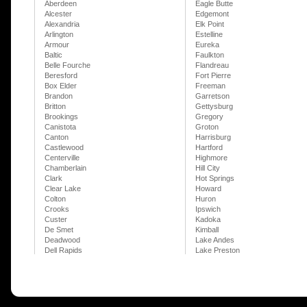
Aberdeen
Eagle Butte
Alcester
Edgemont
Alexandria
Elk Point
Arlington
Estelline
Armour
Eureka
Baltic
Faulkton
Belle Fourche
Flandreau
Beresford
Fort Pierre
Box Elder
Freeman
Brandon
Garretson
Britton
Gettysburg
Brookings
Gregory
Canistota
Groton
Canton
Harrisburg
Castlewood
Hartford
Centerville
Highmore
Chamberlain
Hill City
Clark
Hot Springs
Clear Lake
Howard
Colton
Huron
Crooks
Ipswich
Custer
Kadoka
De Smet
Kimball
Deadwood
Lake Andes
Dell Rapids
Lake Preston