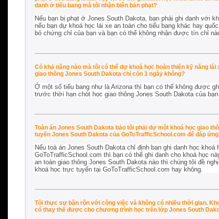
danh ở tiểu bang mà tôi nhận biên bản phạt?
Nếu bạn bị phạt ở Jones South Dakota, bạn phải ghi danh với k
nếu bạn dự khoá học lái xe an toàn cho tiểu bang khác hay quốc 
bỏ chứng chỉ của bạn và bạn có thể không nhận được tín chỉ nà
Có khả năng nào mà tôi có thể dự khoá học hoàn thiện kỹ năng lái
giao thông Jones South Dakota chỉ còn 3 ngày không?
Ở một số tiểu bang như là Arizona thì bạn có thể không được gh
trước thời hạn chót học giao thông Jones South Dakota của bạn.
Toàn án Jones South Dakota bảo tôi phải dự một khoá học giao thôn
tuyến Jones South Dakota của GoToTrafficSchool.com để đáp ứng 
Nếu toà án Jones South Dakota chỉ định bạn ghi danh học khoá h
GoToTrafficSchool.com thì bạn có thể ghi danh cho khoá học này
an toàn giao thông Jones South Dakota nào thì chúng tôi đề ngh
khoá học trực tuyến tại GoToTrafficSchool.com hay không.
Tôi thực sự bận rộn với công việc và không có nhiều thời gian. K
có thay thế được cho chương trình học trên lớp Jones South Dak