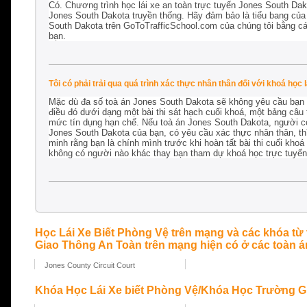
Có. Chương trình học lái xe an toàn trực tuyến Jones South Da
Jones South Dakota truyền thống. Hãy đảm bảo là tiểu bang của 
South Dakota trên GoToTrafficSchool.com của chúng tôi bằng các
bạn.
Tôi có phải trải qua quá trình xác thực nhân thân đối với khoá họ
Mặc dù đa số toà án Jones South Dakota sẽ không yêu cầu bạn 
điều đó dưới dạng một bài thi sát hạch cuối khoá, một bảng câu
mức tín dụng hạn chế. Nếu toà án Jones South Dakota, người có 
Jones South Dakota của bạn, có yêu cầu xác thực nhân thân, thì
minh rằng bạn là chính mình trước khi hoàn tất bài thi cuối kh
không có người nào khác thay bạn tham dự khoá học trực tuyến
Học Lái Xe Biết Phòng Vệ trên mạng và các khóa từ
Giao Thông An Toàn trên mạng hiện có ở các toàn án
Jones County Circuit Court
Khóa Học Lái Xe biết Phòng Vệ/Khóa Học Trường Gi