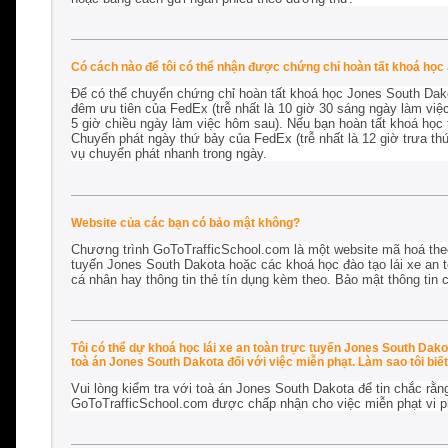
Có cách nào để tôi có thể nhận được chứng chỉ hoàn tất khoá học
Để có thể chuyển chứng chỉ hoàn tất khoá học Jones South Dakot
đêm ưu tiên của FedEx (trễ nhất là 10 giờ 30 sáng ngày làm việ
5 giờ chiều ngày làm việc hôm sau). Nếu bạn hoàn tất khoá học 
Chuyển phát ngày thứ bảy của FedEx (trễ nhất là 12 giờ trưa th
vụ chuyển phát nhanh trong ngày.
Website của các bạn có bảo mật không?
Chương trình GoToTrafficSchool.com là một website mã hoá the
tuyến Jones South Dakota hoặc các khoá học đào tạo lái xe an to
cá nhân hay thông tin thẻ tín dụng kèm theo. Bảo mật thông tin c
Tôi có thể dự khoá học lái xe an toàn trực tuyến Jones South Dak
toà án Jones South Dakota đối với việc miễn phạt. Làm sao tôi biế
Vui lòng kiểm tra với toà án Jones South Dakota để tin chắc rằn
GoToTrafficSchool.com được chấp nhận cho
việc miễn phạt vi 