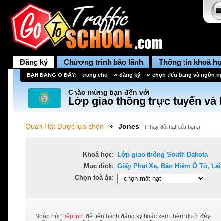
Đăng ký
Chương trình bảo lãnh
Thông tin khoá h
»
»
BẠN ĐANG Ở ĐÂY:
trang chủ
đăng ký
chọn tiểu bang và ngôn 
Chào mừng bạn đến với
Lớp giao thông trực tuyến và 
»
Quản Hạt Được lựa chọn
Jones
(
Thay đổi hạt của bạn:
)
Khoá học:
Lớp giao thông
South Dakota
Mục đích:
Giấy Phạt Xe, Bảo Hiểm Ô Tô, Lái 
Chọn toà án:
Nhắp nút
"tiếp tục"
để tiến hành đăng ký hoặc xem thêm dưới đây