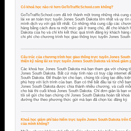
Có khoá học nào rẻ hơn GoToTrafficSchool.com không?
GoToTrafficSchool.com đã trở thành một trong những nhà cung 
lái xe an toàn trực tuyến Jones South Dakota lớn nhất và uy tín
mình dịch vụ với giá tốt nhất. Có những nhà cung cấp các chươn
hàng bằng cách đưa ra một mức giá ở trang chủ, để cho khách h
Dakota của họ và chỉ khi kết thúc quá trình đăng ký khách hàng m
chi phí cho chương trình học giao thông trực tuyến Jones South
Cấu trúc của chương trình học giao thông trực tuyến Jones South 
thiện kỹ năng lái xe trực tuyến Jones South Dakota và khoá giảm 
Các khoá học Jones South Dakota mà bạn tham gia với chúng tôi
Jones South Dakota. Bất cứ máy tính nào có truy cập internet đ
South Dakota. Để thuận lợi cho bạn, chúng tôi cũng tạo điều ki
phù hợp với lịch trình của bạn. Bạn có thể bắt đầu lại từ chỗ bạ
Jones South Dakota được chia thành nhiều chương, và cuối mỗi 
cho bài thi cuối khoá Jones South Dakota. Chỉ đơn giản là bạn v
tôi sẽ gửi cho bạn chứng chỉ Jones South Dakota hoàn tất khoá
đường thư theo phương thức gửi mà bạn đã chọn lúc đăng ký.
Khoá học giảm phí bảo hiểm trực tuyến Jones South Dakota trên Go
của mình không?