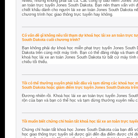
Nhiều, nhưng không phải tất cả. Các công ty bảo hiểm Jones So
an toàn trực tuyến Jones South Dakota. Bạn nên tham vấn với 
chiết khấu dành cho người lái xe an toàn Jones South Dakota n
chương trình học giao thông trực tuyến hay không.
Có vấn đề gì không nếu tôi tham dự khoá học lái xe an toàn trực 
South Dakota cuối chương trình?
Bạn không phải dự khoá học miễn phạt trực tuyến Jones South D
Dakota trên cùng một máy tính. Bạn có thể đăng nhập và tham dự
khoá học lái xe an toàn Jones South Dakota từ bất cứ máy tính n
chiếu tối thiểu.
Tôi có thể thường xuyên phải bắt đầu và tạm dừng các khoá học m
South Dakota hoặc giảm điểm trực tuyến Jones South Dakota trên
Đương nhiên rồi. Khoá học lái xe an toàn trực tuyến Jones Sout
rộn của bạn và bạn có thể học và tạm dừng thường xuyên nếu c
Tôi muốn biết chứng chỉ hoàn tất khoá học lái xe an toàn trực tuy
Chứng chỉ hoàn tất khoá học Jones South Dakota của bạn đối vớ
học giao thông trực tuyến sẽ được gửi đến địa điểm được chỉ địn