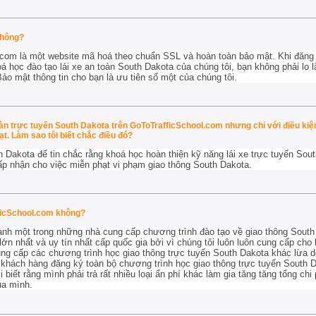
không?
com là một website mã hoá theo chuẩn SSL và hoàn toàn bảo mật. Khi đăng 
 học đào tạo lái xe an toàn South Dakota của chúng tôi, bạn không phải lo l
Bảo mật thông tin cho bạn là ưu tiên số một của chúng tôi.
toàn trực tuyến South Dakota trên GoToTrafficSchool.com nhưng chỉ với điều ki
t. Làm sao tôi biết chắc điều đó?
h Dakota để tin chắc rằng khoá học hoàn thiện kỹ năng lái xe trực tuyến Sout
ấp nhận cho
việc miễn phạt vi phạm giao thông South Dakota.
ficSchool.com không?
ành một trong những nhà cung cấp chương trình đào tạo về giao thông South 
lớn nhất và uy tín nhất cấp quốc gia bởi vì chúng tôi luôn luôn cung cấp ch
ung cấp các chương trình học giao thông trực tuyến South Dakota khác lừa 
khách hàng đăng ký toàn bộ chương trình học giao thông trực tuyến South Da
biết rằng mình phải trả rất nhiều loại ẩn phí khác làm gia tăng tăng tổng chi
ủa mình.