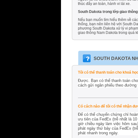
thúc đẩy an toàn, hành vi lái xe.
South Dakota trong lớp giao thôn
Nếu bạn muốn tìm hiểu thêm về các 
thống, bạn nên liên hệ với South D
phương South Dakota xử lý vi phạm
giao thông Nam Dakota trong quá k
SOUTH DAKOTA
NH
Tôi có thể thanh toán cho khoá h
Được. Bạn có thể thanh toán cho
cách gửi ngân phiếu theo đường 
Có cách nào để tôi có thể nhận đư
Để có thể chuyển chứng chỉ hoàn 
ưu tiên của FedEx (trễ nhất là 1
giờ chiều ngày làm việc hôm sau
phát ngày thứ bảy của FedEx (trễ
phát nhanh trong ngày.