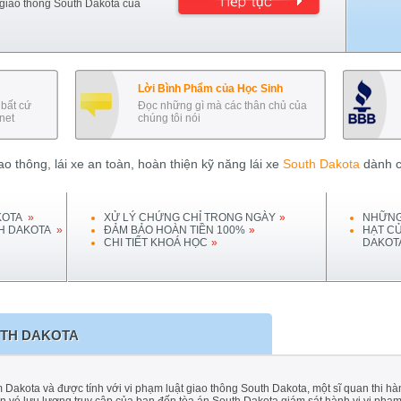
 giao thông
South Dakota
của
Lời Bình Phẩm của Học Sinh
bất cứ
Đọc những gì mà các thân chủ của
net
chúng tôi nói
o thông, lái xe an toàn, hoàn thiện kỹ năng lái xe
South Dakota
dành c
KOTA
»
XỬ LÝ CHỨNG CHỈ TRONG NGÀY
»
NHỮNG
H DAKOTA
»
ĐẢM BẢO HOÀN TIỀN 100%
»
HẠT C
CHI TIẾT KHOÁ HỌC
»
DAKOT
TH DAKOTA
Dakota và được tính với vi phạm luật giao thông South Dakota, một sĩ quan thi hà