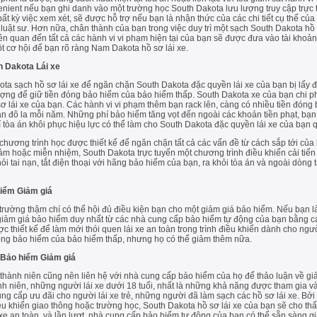
enient nếu bạn ghi danh vào một trường học South Dakota lưu lượng truy cập trực 
bất kỳ việc xem xét, sẽ được hỗ trợ nếu bạn là nhận thức của các chi tiết cụ thể của
luật sư. Hơn nữa, chân thành của bạn trong việc duy trì một sạch South Dakota hồ sơ
iên quan đến tất cả các hành vi vi phạm hiện tại của bạn sẽ được đưa vào tài kho
t cơ hội để bạn rõ ràng Nam Dakota hồ sơ lái xe.
h Dakota Lái xe
 sạch hồ sơ lái xe để ngăn chặn South Dakota đặc quyền lái xe của bạn bị lấy đi,
hượng để giữ tiền đóng bảo hiểm của bảo hiểm thấp. South Dakota xe của bạn chi p
lái xe của bạn. Các hành vi vi phạm thêm bạn rack lên, càng có nhiều tiền đóng bả
n đô la mỗi năm. Những phí bảo hiểm tăng vọt đến ngoài các khoản tiền phạt, bạn 
í tòa án khôi phục hiệu lực có thể làm cho South Dakota đặc quyền lái xe của bạn qu
chương trình học được thiết kế để ngăn chặn tất cả các vấn đề từ cách sắp tới củ
ảm hoặc miễn nhiệm, South Dakota trực tuyến một chương trình điều khiển cải tiến
ỏi tai nạn, tắt điện thoại với hãng bảo hiểm của bạn, ra khỏi tòa án và ngoài dò
hiểm Giảm giá
trường thậm chí có thể hội đủ điều kiện bạn cho một giảm giá bảo hiểm. Nếu bạn l
ể giảm giá bảo hiểm duy nhất từ các nhà cung cấp bảo hiểm tự động của bạn bằng 
 thiết kế để làm mới thói quen lái xe an toàn trong trình điều khiển dành cho ngườ
 đóng bảo hiểm của bảo hiểm thấp, nhưng họ có thể giảm thêm nữa.
 Bảo hiểm Giảm giá
 thành niên cũng nên liên hệ với nhà cung cấp bảo hiểm của họ để thảo luận về gi
ành niên, những người lái xe dưới 18 tuổi, nhất là những khả năng được tham gia v
ng cấp ưu đãi cho người lái xe trẻ, những người đã làm sạch các hồ sơ lái xe. Bởi
iều khiển giao thông hoặc trường học, South Dakota hồ sơ lái xe của bạn sẽ cho th
 xe an toàn, và lần lượt, nhà cung cấp bảo hiểm tự động của bạn có thể sẵn sàng 