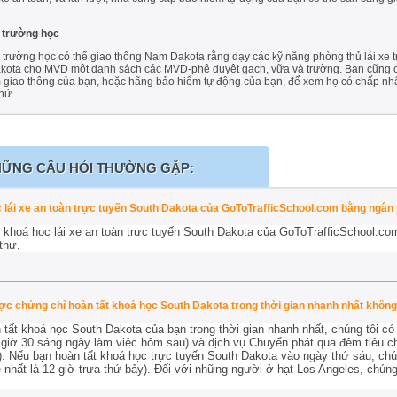
g trường học
trường học có thể giao thông Nam Dakota rằng dạy các kỹ năng phòng thủ lái xe tro
akota cho MVD một danh sách các MVD-phê duyệt gạch, vữa và trường. Bạn cũng có
 giao thông của bạn, hoặc hãng bảo hiểm tự động của bạn, để xem họ có chấp nhậ
hứ.
ỮNG CÂU HỎI THƯỜNG GẶP:
ọc lái xe an toàn trực tuyến South Dakota của GoToTrafficSchool.com bằng ngâ
 khoá học lái xe an toàn trực tuyến South Dakota của GoToTrafficSchool.com
thư.
ợc chứng chỉ hoàn tất khoá học South Dakota trong thời gian nhanh nhất khôn
tất khoá học South Dakota của bạn trong thời gian nhanh nhất, chúng tôi c
0 giờ 30 sáng ngày làm việc hôm sau) và dịch vụ Chuyển phát qua đêm tiêu ch
). Nếu bạn hoàn tất khoá học trực tuyến South Dakota vào ngày thứ sáu, chú
 nhất là 12 giờ trưa thứ bảy). Đối với những người ở hạt Los Angeles, chúng