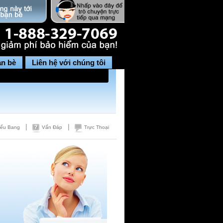
ạn bè
Liên hệ với chúng tôi
|
|
iểu Bang
Vấn Đáp
Trực Thoại