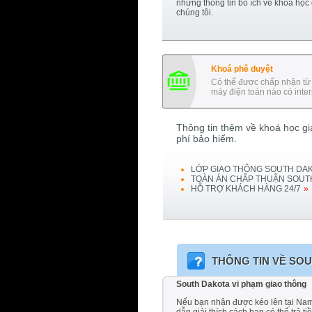
những thông tin bổ ích về khoá học
chúng tôi.
Khoá phê duyệt
Có thể được chấp nhận từ 
máy điện toán nào có inter
Thông tin thêm về khoá học gia
phí bảo hiểm.
LỚP GIAO THÔNG
SOUTH DA
TOÀN ÁN CHẤP THUẬN
SOUT
HỖ TRỢ KHÁCH HÀNG 24/7
»
THÔNG TIN VỀ
SOU
South Dakota vi phạm giao thông
Nếu bạn nhận được kéo lên tại Nam 