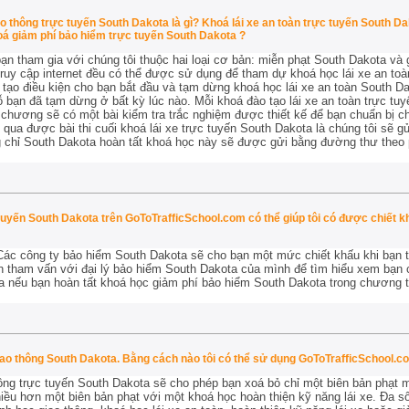
 thông trực tuyến South Dakota là gì? Khoá lái xe an toàn trực tuyến South Dak
oá giảm phí bảo hiểm trực tuyến South Dakota ?
n tham gia với chúng tôi thuộc hai loại cơ bản: miễn phạt South Dakota và
ruy cập internet đều có thể được sử dụng để tham dự khoá học lái xe an toà
 tạo điều kiện cho bạn bắt đầu và tạm dừng khoá học lái xe an toàn South Da
hỗ bạn đã tạm dừng ở bất kỳ lúc nào. Mỗi khoá đào tạo lái xe an toàn trực t
chương sẽ có một bài kiểm tra trắc nghiệm được thiết kế để bạn chuẩn bị ch
 qua được bài thi cuối khoá lái xe trực tuyến South Dakota là chúng tôi sẽ 
 chỉ South Dakota hoàn tất khoá học này sẽ được gửi bằng đường thư theo
uyến South Dakota trên GoToTrafficSchool.com có thể giúp tôi có được chiết kh
 Các công ty bảo hiểm South Dakota sẽ cho bạn một mức chiết khấu khi bạn t
n tham vấn với đại lý bảo hiểm South Dakota của mình để tìm hiểu xem bạn
a nếu bạn hoàn tất khoá học giảm phí bảo hiểm South Dakota trong chương tr
giao thông South Dakota. Bằng cách nào tôi có thể sử dụng GoToTrafficSchool.
ng trực tuyến South Dakota sẽ cho phép bạn xoá bỏ chỉ một biên bản phạt mà
ều hơn một biên bản phạt với một khoá học hoàn thiện kỹ năng lái xe. Đa s