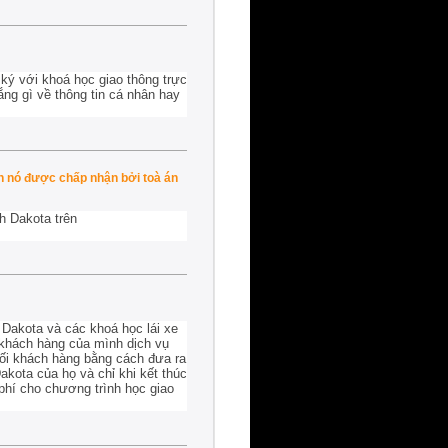
ký với khoá học giao thông trực
ắng gì về thông tin cá nhân hay
ện nó được chấp nhận bởi toà án
h Dakota trên
Dakota và các khoá học lái xe
o khách hàng của mình dịch vụ
dối khách hàng bằng cách đưa ra
kota của họ và chỉ khi kết thúc
 phí cho chương trình học giao