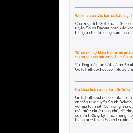
Website của các bạn có bảo mật 
Chương trình GoToTrafficSchool.
tuyến South Dakota hoặc các khoá
thông tin thẻ tín dụng kèm theo. 
Tôi có thể dự khoá học lái xe an 
South Dakota đối với việc miễn phạ
Vui lòng kiểm tra với toà án Sout
GoToTrafficSchool.com được ch
Có khoá học nào rẻ hơn GoToTraf
GoToTrafficSchool.com đã trở th
an toàn trực tuyến South Dakota 
với giá tốt nhất. Có những nhà c
một mức giá ở trang chủ, để cho 
quá trình đăng ký khách hàng mới 
thông trực tuyến South Dakota c