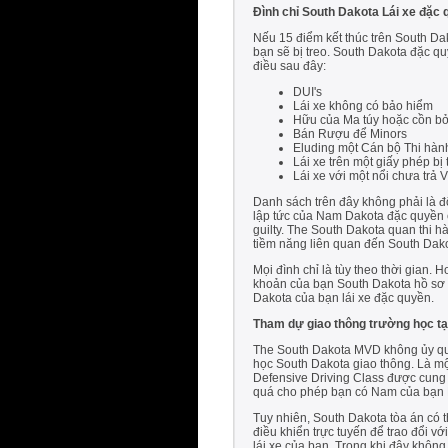
Đình chỉ South Dakota Lái xe đặc
Nếu 15 điểm kết thúc trên South Dak
bạn sẽ bị treo. South Dakota đặc quy
điều sau đây:
DUI's
Lái xe không có bảo hiểm
Hữu của Ma túy hoặc cồn bở
Bán Rượu để Minors
Eluding một Cán bộ Thi hành
Lái xe trên một giấy phép bị 
Lái xe với một nổi chưa trả 
Danh sách trên đây không phải là đ
lập tức của Nam Dakota đặc quyền c
guilty. The South Dakota quan thi 
tiềm năng liên quan đến South Dako
Mọi đình chỉ là tùy theo thời gian
khoản của bạn South Dakota hồ sơ lá
Dakota của bạn lái xe đặc quyền.
Tham dự giao thông trường học t
The South Dakota MVD không ủy quy
học South Dakota giao thông. Là mộ
Defensive Driving Class được cung 
quá cho phép bạn có Nam của bạn D
Tuy nhiên, South Dakota tòa án có 
điều khiển trực tuyến để trao đổi v
lái xe của bạn. Trong khi đây không 