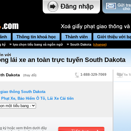
lãnh
Thông tin khoá học
Thành viên
Giới thiệu với b
»
»
g ký
lựa chọn tiểu bang và ngôn ngữ
South Dakota
(
change
)
n với
ng lái xe an toàn trực tuyến
South Dakota
th Dakota
1-888-329-7069
Tin T
(
thay đổi
)
 giao thông
South Dakota
 Phạt Xe, Bảo Hiểm Ô Tô, Lái Xe Cải tiến
g ký hoặc xem thêm dưới đây