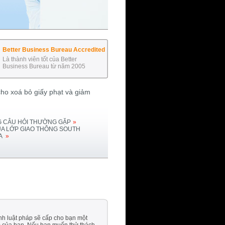
Better Business Bureau Accredited
Là thành viên tốt của Better
Business Bureau từ năm 2005
ho xoá bỏ giấy phạt và giảm
 CÂU HỎI THƯỜNG GẶP
»
ỦA LỚP GIAO THÔNG
SOUTH
A
»
nh luật pháp sẽ cấp cho bạn một