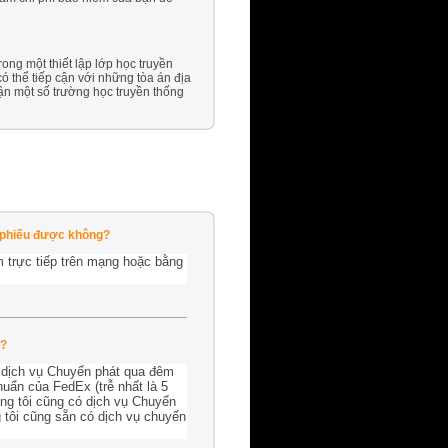
ng một thiết lập lớp học truyền
 thể tiếp cận với những tòa án địa
n một số trường học truyền thống
n phiếu được không?
 trực tiếp trên mạng hoặc bằng
g?
ó dịch vụ Chuyển phát qua đêm
uẩn của FedEx (trễ nhất là 5
ng tôi cũng có dịch vụ Chuyển
 tôi cũng sẵn có dịch vụ chuyển