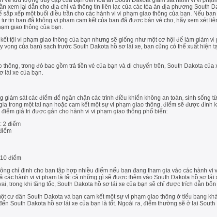
tiền vé lưu lượng truy cập của bạn đến tòa án South Dakota giám sát hành vi vi ph
cần xem lại dẫn cho địa chỉ và thông tin liên lạc của các tòa án địa phương South 
để sắp xếp một buổi điều trần cho các hành vi vi phạm giao thông của bạn. Nếu bạ
 tự tin bạn đã không vi phạm cam kết của bạn đã được bán vé cho, hãy xem xét liê
phạm giao thông của bạn.
ết tội vi phạm giao thông của bạn nhưng sẽ giống như một cơ hội để làm giảm vi 
y vọng của bạn) sạch trước South Dakota hồ sơ lái xe, bạn cũng có thể xuất hiện t
o thông, trong đó bao gồm trả tiền vé của bạn và di chuyển trên, South Dakota của
 lái xe của bạn.
 giám sát các điểm để ngăn chặn các trình điều khiển không an toàn, sinh sống
gia trong một tai nạn hoặc cam kết một sự vi phạm giao thông, điểm sẽ được đính 
ề điểm giá trị được gán cho hành vi vi phạm giao thông phổ biến:
: 2 điểm
điểm
 10 điểm
ng chỉ định cho bạn tập hợp nhiều điểm nếu bạn đang tham gia vào các hành vi v
cả các hành vi vi phạm là tất cả những gì sẽ được thêm vào South Dakota hồ sơ lái 
i, trong khi tăng tốc, South Dakota hồ sơ lái xe của bạn sẽ chỉ được trích dẫn bốn
là một cư dân South Dakota và bạn cam kết một sự vi phạm giao thông ở tiểu bang 
n South Dakota hồ sơ lái xe của bạn là tốt. Ngoài ra, điểm thường sẽ ở lại South 