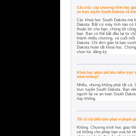
Cấu trúc của chương trình học giao
xe trực tuyến South Dakota và kh
Các khoá học South Dakota mà bạ
Dakota. Bất cứ máy tính nào có t
thuận lợi cho bạn, chúng tôi cũng
bạn. Bạn có thể bắt đầu lại từ c
thành nhiều chương, và cuối mỗi 
Dakota. Chỉ đơn giản là bạn vượt
Dakota hoàn tất khoá học. Chứng
chọn lúc đăng ký.
Khoá học giảm phí bảo hiểm trực t
mình không?
Nhiều, nhưng không phải tất cả.
trực tuyến South Dakota. Bạn nê
người lái xe an toàn South Dakot
hay không.
Tôi có vài biên bản phạt vi phạm 
Không. Chương trình học giao thô
sẽ không cho phép bạn xoá bỏ nhi