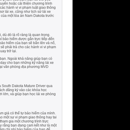
tuyến hoặc cải thiện chương trình
 các hành vi vi phạm luật giao thông
 lái xe, cũng như lịch sử lái xe
ản của một tòa án Nam Dakota trước
 dù đó là rõ ràng là quan trọng.
hí bảo hiểm được gắn trực tiếp đến
o hiểm của bạn sẽ bắn lên và nổ,
sẽ phải trả cho các hành vi vi phạm
ay trở lại.
a bạn. Ngoài khả năng giúp bạn có
 dạy cho bạn những kỹ năng lái xe
ng tại văn phòng địa phương MVD
à South Dakota Mature Driver qua
cách đăng ký vào các khóa học
i lớn, và giúp bạn học lái xe phòng
ảm giá có thể tự bảo hiểm của mình.
ào một sự vi phạm giao thông hay tai
 tham gia một chương trình trực
ấy rằng bạn đang cam kết như là một
giảm chi phí bảo hiểm của bạn để