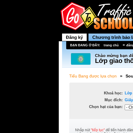
Đăng ký
Chương trình bảo 
»
BẠN ĐANG Ở ĐÂY:
trang chủ
đăn
Chào mừng bạn đế
Lớp giao thô
»
Tiểu Bang được lựa chọn
Sou
Khoá học:
Lớp
Mục đích:
Giấy
Chọn hạt của bạn:
Nhắp nút
"tiếp tục"
để tiến hành đăn