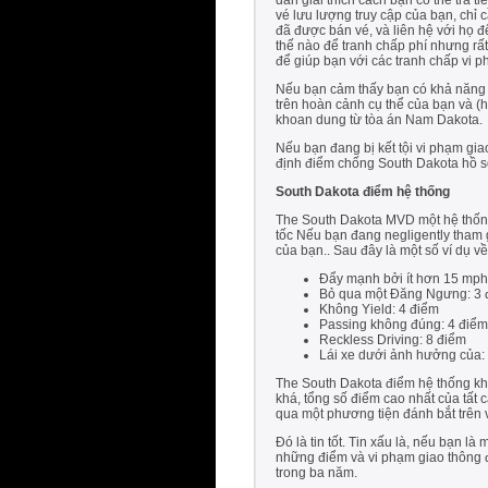
dẫn giải thích cách bạn có thể trả 
vé lưu lượng truy cập của bạn, chỉ 
đã được bán vé, và liên hệ với họ 
thế nào để tranh chấp phí nhưng rất
để giúp bạn với các tranh chấp vi 
Nếu bạn cảm thấy bạn có khả năng k
trên hoàn cảnh cụ thể của bạn và (h
khoan dung từ tòa án Nam Dakota.
Nếu bạn đang bị kết tội vi phạm gia
định điểm chống South Dakota hồ sơ
South Dakota điểm hệ thống
The South Dakota MVD một hệ thống
tốc Nếu bạn đang negligently tham 
của bạn.. Sau đây là một số ví dụ v
Đẩy mạnh bởi ít hơn 15 mph
Bỏ qua một Đăng Ngưng: 3 
Không Yield: 4 điểm
Passing không đúng: 4 điểm
Reckless Driving: 8 điểm
Lái xe dưới ảnh hưởng của:
The South Dakota điểm hệ thống khô
khá, tổng số điểm cao nhất của tất 
qua một phương tiện đánh bắt trên va
Đó là tin tốt. Tin xấu là, nếu bạn 
những điểm và vi phạm giao thông đế
trong ba năm.