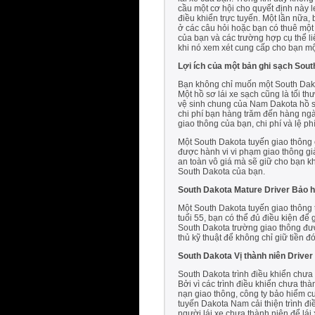
cầu một cơ hội cho quyết định này l
điều khiển trực tuyến. Một lần nữa, 
ở các câu hỏi hoặc bạn có thuê một 
của bạn và các trường hợp cụ thể l
khi nó xem xét cung cấp cho bạn mộ
Lợi ích của một bản ghi sạch Sout
Bạn không chỉ muốn một South Dakota
Một hồ sơ lái xe sạch cũng là tối t
vệ sinh chung của Nam Dakota hồ sơ 
chi phí bạn hàng trăm đến hàng ngà
giao thông của bạn, chi phí và lệ ph
Một South Dakota tuyến giao thông 
được hành vi vi phạm giao thông gi
an toàn vô giá mà sẽ giữ cho bạn kh
South Dakota của bạn.
South Dakota Mature Driver Bảo 
Một South Dakota tuyến giao thông 
tuổi 55, bạn có thể đủ điều kiện đ
South Dakota trường giao thông được
thủ kỹ thuật để không chỉ giữ tiền
South Dakota Vị thành niên Driver
South Dakota trình điều khiển chưa
Bởi vì các trình điều khiển chưa th
nạn giao thông, công ty bảo hiểm cu
tuyến Dakota Nam cải thiện trình đ
người lái xe chưa thành niên để lái