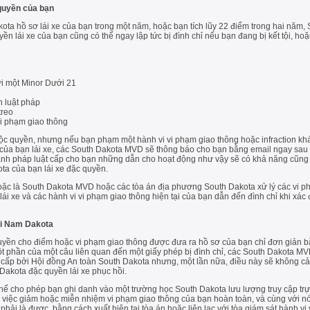
 quyền của bạn
ota hồ sơ lái xe của bạn trong một năm, hoặc bạn tích lũy 22 điểm trong hai năm,
ền lái xe của bạn cũng có thể ngay lập tức bị đình chỉ nếu bạn đang bị kết tội, hoặ
i một Minor Dưới 21
 luật pháp
treo
Vi phạm giao thông
ộc quyền, nhưng nếu bạn phạm một hành vi vi phạm giao thông hoặc infraction khá
ủa bạn lái xe, các South Dakota MVD sẽ thông báo cho bạn bằng email ngay sau k
hành pháp luật cấp cho bạn những dẫn cho hoạt động như vậy sẽ có khả năng cũng
ta của bạn lái xe đặc quyền.
. Hoặc là South Dakota MVD hoặc các tòa án địa phương South Dakota xử lý các vi 
i xe và các hành vi vi phạm giao thông hiện tại của bạn dẫn đến đình chỉ khi xác 
ại Nam Dakota
ền cho điểm hoặc vi phạm giao thông được đưa ra hồ sơ của bạn chỉ đơn giản b
t phần của một câu liên quan đến một giấy phép bị đình chỉ, các South Dakota MV
cấp bởi Hội đồng An toàn South Dakota nhưng, một lần nữa, điều này sẽ không cải 
akota đặc quyền lái xe phục hồi.
thể cho phép bạn ghi danh vào một trường học South Dakota lưu lượng truy cập trự
ới việc giảm hoặc miễn nhiệm vi phạm giao thông của bạn hoàn toàn, và cùng với n
phải là được, bằng cách xuất hiện tại tòa án hoặc liên lạc với tòa giám sát hành v