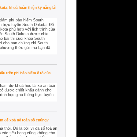
ota, khoá hoàn thiện kỹ năng lái
 giảm phí bảo hiểm South
n trực tuyến South Dakota. Để
kota phù hợp với lịch trình của
uyến South Dakota được chia
o bài thi cuối khoá South
gửi cho bạn chứng chỉ South
 phương thức gửi mà bạn đã
ấu trên phí bảo hiểm ô tô của
ham dự khoá học lái xe an toàn
 có được chiết khấu dành cho
ình học giao thông trực tuyến
com để xoá bỏ toàn bộ chúng?
 thôi. Đó là bởi vì đa số toà án
ố các tiểu bang cũng không cho