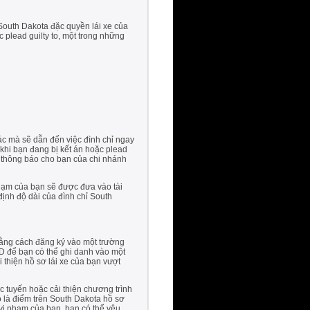
 South Dakota đặc quyền lái xe của
c plead guilty to, một trong những
c mà sẽ dẫn đến việc đình chỉ ngay
hi bạn đang bị kết án hoặc plead
 thông báo cho bạn của chi nhánh
phạm của bạn sẽ được đưa vào tài
định độ dài của đình chỉ South
ằng cách đăng ký vào một trường
D để bạn có thể ghi danh vào một
thiện hồ sơ lái xe của bạn vượt
c tuyến hoặc cải thiện chương trình
ó là điểm trên South Dakota hồ sơ
i vi phạm của bạn, bạn có thể yêu