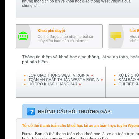
những thông tin bổ ích về khoá học giao thông
West Virginia
của
chúng tôi.
Khoá phê duyệt
Lời 
Có thể được chấp nhận từ bất cứ
Đọc 
máy điện toán nào có internet
chúng
Thông tin thêm về khoá học giao thông, lái xe an toàn, hoàn
phí bảo hiểm.
LỚP GIAO THÔNG
WEST VIRGINIA
»
XỬ LÝ CHỨ
TOÀN ÁN CHẤP THUẬN
WEST VIRGINIA
»
ĐẢM BẢO H
HỖ TRỢ KHÁCH HÀNG 24/7
»
CHI TIẾT 
NHỮNG CÂU HỎI THƯỜNG GẶP:
Tôi có thể thanh toán cho khoá học lái xe an toàn trực tuyến Wy
Được. Bạn có thể thanh toán cho khoá học lái xe an toàn trực 
hoặc bằng cách gửi ngân phiếu theo đường thư.