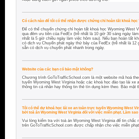
Có cách nào để tôi có thể nhận được chứng chỉ hoàn tất khoá học
Để có thể chuyển chứng chỉ hoàn tất khoá học Wyoming West Virg
qua đêm ưu tiên của FedEx (trễ nhất là 10 giờ 30 sáng ngày là
nhất là 5 giờ chiều ngày làm việc hôm sau). Nếu bạn hoàn tất k
có dịch vụ Chuyển phát ngày thứ bảy của FedEx (trễ nhất là 12 
sẵn có dịch vụ chuyển phát nhanh trong ngày.
Website của các bạn có bảo mật không?
Chương trình GoToTrafficSchool.com là một website mã hoá the
tuyến Wyoming West Virginia hoặc các khoá học đào tạo lái xe a
thông tin cá nhân hay thông tin thẻ tín dụng kèm theo. Bảo mật t
Tôi có thể dự khoá học lái xe an toàn trực tuyến Wyoming West Vi
bởi toà án Wyoming West Virginia đối với việc miễn phạt. Làm sao t
Vui lòng kiểm tra với toà án Wyoming West Virginia để tin chắc 
trên GoToTrafficSchool.com được chấp nhận cho
việc miễn phạt