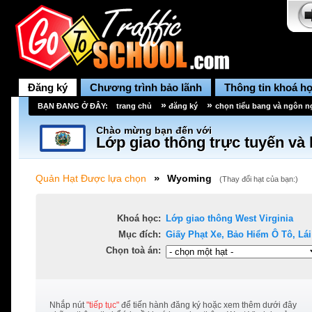
Đăng ký
Chương trình bảo lãnh
Thông tin khoá h
»
»
BẠN ĐANG Ở ĐÂY:
trang chủ
đăng ký
chọn tiểu bang và ngôn 
Chào mừng bạn đến với
Lớp giao thông trực tuyến và 
»
Quản Hạt Được lựa chọn
Wyoming
(
Thay đổi hạt của bạn:
)
Khoá học:
Lớp giao thông
West Virginia
Mục đích:
Giấy Phạt Xe, Bảo Hiểm Ô Tô, Lái 
Chọn toà án:
Nhắp nút
"tiếp tục"
để tiến hành đăng ký hoặc xem thêm dưới đây