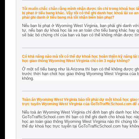
Tôi muốn chắc chắn rằng mình nhận được tín chỉ trong khoá học lá
bị phạt ở tiểu bang khác. Vậy tôi có thể ghi danh học khoá lái xe 
phải ghi danh ở tiểu bang mà tôi nhận biên bản phạt?
Nếu bạn bị phạt ở Wyoming West Virginia, bạn phải ghi danh vớ
tự, nếu bạn dự khoá học lái xe an toàn cho tiểu bang khác hay q
sẽ bác bỏ chứng chỉ của bạn và bạn có thể không nhận được tín
Có khả năng nào mà tôi có thể dự khoá học hoàn thiện kỹ năng lái
học giao thông Wyoming West Virginia chỉ còn 3 ngày không?
Ở một số tiểu bang như là Arizona thì bạn có thể không được gh
trước thời hạn chót học giao thông Wyoming West Virginia của b
không.
Toàn án Wyoming West Virginia bảo tôi phải dự một khoá học giao t
trực tuyến Wyoming West Virginia của GoToTrafficSchool.com để đ
Nếu toà án Wyoming West Virginia chỉ định bạn ghi danh học kho
GoToTrafficSchool.com thì bạn có thể ghi danh cho khoá học này
học an toàn giao thông Wyoming West Virginia nào thì chúng tôi
thể dự khoá học trực tuyến tại GoToTrafficSchool.com hay khôn