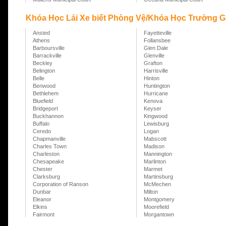
Khóa Học Lái Xe biết Phòng Vệ/Khóa Học Trường Gia
Ansted
Fayetteville
Athens
Follansbee
Barboursville
Glen Dale
Barrackville
Glenville
Beckley
Grafton
Belington
Harrisville
Belle
Hinton
Benwood
Huntington
Bethlehem
Hurricane
Bluefield
Kenova
Bridgeport
Keyser
Buckhannon
Kingwood
Buffalo
Lewisburg
Ceredo
Logan
Chapmanville
Mabscott
Charles Town
Madison
Charleston
Mannington
Chesapeake
Marlinton
Chester
Marmet
Clarksburg
Martinsburg
Corporation of Ranson
McMechen
Dunbar
Milton
Eleanor
Montgomery
Elkins
Moorefield
Fairmont
Morgantown