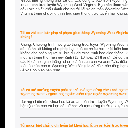
Nhiều, nhưng không phải tất cả. Các công ty bảo hiểm Wyoming 
xe an toàn trực tuyến Wyoming West Virginia. Bạn nên tham vấn
có được chiết khấu dành cho người lái xe an toàn Wyoming Wes
Virginia trong chương trình học giao thông trực tuyến hay không.
Tôi có vài biên bản phạt vi phạm giao thông Wyoming West Virgini
chúng?
Không. Chương trình học giao thông trực tuyến Wyoming West Vir
số toà án sẽ không cho phép bạn xoá bỏ nhiều hơn một biên bản 
không cho phép người bị đơn dự chương trình học giao thông, kh
một lần trong thời hạn quy định (12, 18 hoặc 24 tháng). Để có t
các khoá học giao thông, chọn toà án của bạn và xem "các điều k
toàn án của bạn ở Wyoming West Virginia để đảm bảo rằng bạn c
để xoá bỏ biên bản phạt.
Tôi có thể thường xuyên phải bắt đầu và tạm dừng các khoá học m
Wyoming West Virginia hoặc giảm điểm trực tuyến Wyoming West V
Đương nhiên rồi. Khoá học lái xe an toàn trực tuyến Wyoming We
bận rộn của bạn và bạn có thể học và tạm dừng thường xuyên n
Tôi muốn biết chứng chỉ hoàn tất khoá học lái xe an toàn trực tuy