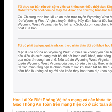
Tôi thực sự bận rộn với công việc và không có nhiều thời gian. Kh
GoToTrafficSchool.com có thay thế được cho chương trình học tr
Có. Chương trình học lái xe an toàn trực tuyến Wyoming West V
lớp Wyoming West Virginia truyền thống. Hãy đảm bảo là tiểu ba
Wyoming West Virginia trên GoToTrafficSchool.com của chúng tô
phạt của bạn.
Tôi có phải trải qua quá trình xác thực nhân thân đối với khoá học
Mặc dù đa số toà án Wyoming West Virginia sẽ không yêu cầu b
cầu điều đó dưới dạng một bài thi sát hạch cuối khoá, một bảng
qua mức tín dụng hạn chế. Nếu toà án Wyoming West Virginia, ng
tuyến Wyoming West Virginia của bạn, có yêu cầu xác thực nhân 
để xác minh rằng bạn là chính mình trước khi hoàn tất bài thi 
đảm bảo là không có người nào khác thay bạn tham dự khoá học
Học Lái Xe Biết Phòng Vệ trên mạng và các khóa từ
Giao Thông An Toàn trên mạng hiện có ở các toàn án
Mullens Municipal Court
Oceana Municipal Court