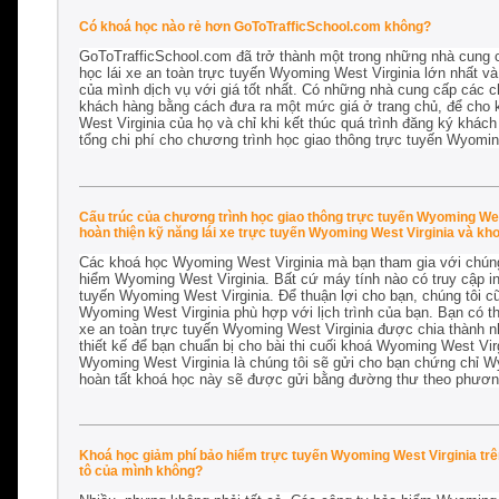
Có khoá học nào rẻ hơn GoToTrafficSchool.com không?
GoToTrafficSchool.com đã trở thành một trong những nhà cung 
học lái xe an toàn trực tuyến Wyoming West Virginia lớn nhất và
của mình dịch vụ với giá tốt nhất. Có những nhà cung cấp các c
khách hàng bằng cách đưa ra một mức giá ở trang chủ, để cho 
West Virginia của họ và chỉ khi kết thúc quá trình đăng ký khách 
tổng chi phí cho chương trình học giao thông trực tuyến Wyomin
Cấu trúc của chương trình học giao thông trực tuyến Wyoming West
hoàn thiện kỹ năng lái xe trực tuyến Wyoming West Virginia và kh
Các khoá học Wyoming West Virginia mà bạn tham gia với chúng 
hiểm Wyoming West Virginia. Bất cứ máy tính nào có truy cập in
tuyến Wyoming West Virginia. Để thuận lợi cho bạn, chúng tôi c
Wyoming West Virginia phù hợp với lịch trình của bạn. Bạn có th
xe an toàn trực tuyến Wyoming West Virginia được chia thành n
thiết kế để bạn chuẩn bị cho bài thi cuối khoá Wyoming West Virg
Wyoming West Virginia là chúng tôi sẽ gửi cho bạn chứng chỉ W
hoàn tất khoá học này sẽ được gửi bằng đường thư theo phương
Khoá học giảm phí bảo hiểm trực tuyến Wyoming West Virginia trên
tô của mình không?