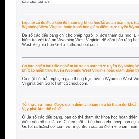
cầu của toà án.
Liệu tôi có đủ điều kiện để tham dự khoá học lái xe an toàn trực 
Wyoming West Virginia hoặc khoá học giảm điểm trực tuyến Wyom
Đa số các tiểu bang chỉ cho phép người bị đơn tham dự học lái 
kiểm tra với toà án Wyoming West Virginia để đảm bảo rằng bạn
West Virginia trên GoToTrafficSchool.com.
Có bao nhiêu bài trắc nghiệm lái xe an toàn trực tuyến Wyoming W
phí bảo hiểm trực tuyến Wyoming West Virginia hoặc giảm điểm tr
Có một bài trắc nghiệm giao thông trực tuyến Wyoming West Vir
Virginia trên GoToTrafficSchool.com.
Tôi thực sự muốn được giảm điểm vi phạm nếu tôi tham dự khoá họ
Vậy phải làm thế nào?
Ở đa số các tiểu bang, bạn có thể tham dự khoá học hoàn thiện k
điểm vào hồ sơ lái xe. Chỉ có một ít tiểu bang cho phép bạn dự
GoToTrafficSchool.com với mục đích xoá bỏ điểm vi phạm hiện tạ