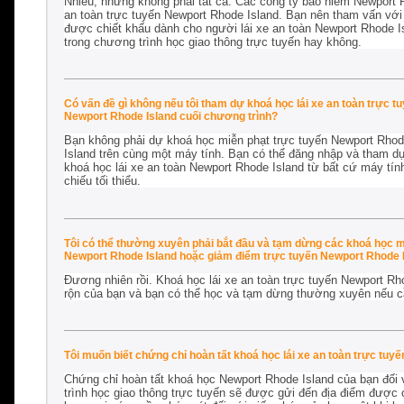
Nhiều, nhưng không phải tất cả. Các công ty bảo hiểm Newport 
an toàn trực tuyến Newport Rhode Island. Bạn nên tham vấn với
được chiết khấu dành cho người lái xe an toàn Newport Rhode I
trong chương trình học giao thông trực tuyến hay không.
Có vấn đề gì không nếu tôi tham dự khoá học lái xe an toàn trực 
Newport Rhode Island cuối chương trình?
Bạn không phải dự khoá học miễn phạt trực tuyến Newport Rhode
Island trên cùng một máy tính. Bạn có thể đăng nhập và tham dự 
khoá học lái xe an toàn Newport Rhode Island từ bất cứ máy tính
chiếu tối thiểu.
Tôi có thể thường xuyên phải bắt đầu và tạm dừng các khoá học m
Newport Rhode Island hoặc giảm điểm trực tuyến Newport Rhode I
Đương nhiên rồi. Khoá học lái xe an toàn trực tuyến Newport Rho
rộn của bạn và bạn có thể học và tạm dừng thường xuyên nếu c
Tôi muốn biết chứng chỉ hoàn tất khoá học lái xe an toàn trực tuy
Chứng chỉ hoàn tất khoá học Newport Rhode Island của bạn đối 
trình học giao thông trực tuyến sẽ được gửi đến địa điểm được ch