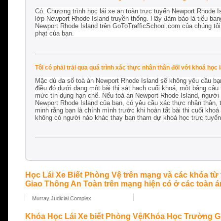
Có. Chương trình học lái xe an toàn trực tuyến Newport Rhode 
lớp Newport Rhode Island truyền thống. Hãy đảm bảo là tiểu ban
Newport Rhode Island trên GoToTrafficSchool.com của chúng tôi 
phạt của bạn.
Tôi có phải trải qua quá trình xác thực nhân thân đối với khoá học
Mặc dù đa số toà án Newport Rhode Island sẽ không yêu cầu bạn
điều đó dưới dạng một bài thi sát hạch cuối khoá, một bảng câu
mức tín dụng hạn chế. Nếu toà án Newport Rhode Island, người c
Newport Rhode Island của bạn, có yêu cầu xác thực nhân thân, t
minh rằng bạn là chính mình trước khi hoàn tất bài thi cuối kho
không có người nào khác thay bạn tham dự khoá học trực tuyến
Học Lái Xe Biết Phòng Vệ trên mạng và các khóa từ
Giao Thông An Toàn trên mạng hiện có ở các toàn án
Murray Judicial Complex
Khóa Học Lái Xe biết Phòng Vệ/Khóa Học Trường Gia