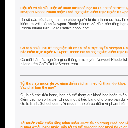
Liệu tôi có đủ điều kiện để tham dự khoá học lái xe an toàn trực 
Newport Rhode Island hoặc khoá học giảm điểm trực tuyến Newpo
Đa số các tiểu bang chỉ cho phép người bị đơn tham dự học lái 
kiểm tra với toà án Newport Rhode Island để đảm bảo rằng bạn c
Rhode Island trên GoToTrafficSchool.com.
Có bao nhiêu bài trắc nghiệm lái xe an toàn trực tuyến Newport R
bảo hiểm trực tuyến Newport Rhode Island hoặc giảm điểm trực t
Có một bài trắc nghiệm giao thông trực tuyến Newport Rhode Is
Island trên GoToTrafficSchool.com.
Tôi thực sự muốn được giảm điểm vi phạm nếu tôi tham dự khoá họ
Vậy phải làm thế nào?
Ở đa số các tiểu bang, bạn có thể tham dự khoá học hoàn thiện k
điểm vào hồ sơ lái xe. Chỉ có một ít tiểu bang cho phép bạn dự
GoToTrafficSchool.com với mục đích xoá bỏ điểm vi phạm hiện tạ
Tôi muốn chắc chắn rằng mình nhận được tín chỉ trong khoá học lá
bị phạt ở tiểu bang khác. Vậy tôi có thể ghi danh học khoá lái xe a