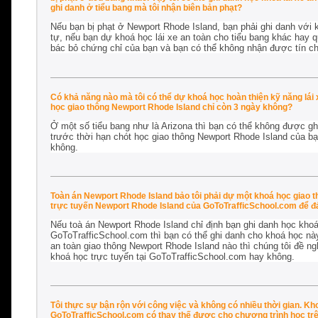
ghi danh ở tiểu bang mà tôi nhận biên bản phạt?
Nếu bạn bị phạt ở Newport Rhode Island, bạn phải ghi danh với 
tự, nếu bạn dự khoá học lái xe an toàn cho tiểu bang khác hay q
bác bỏ chứng chỉ của bạn và bạn có thể không nhận được tín ch
Có khả năng nào mà tôi có thể dự khoá học hoàn thiện kỹ năng lái
học giao thông Newport Rhode Island chỉ còn 3 ngày không?
Ở một số tiểu bang như là Arizona thì bạn có thể không được gh
trước thời hạn chót học giao thông Newport Rhode Island của bạ
không.
Toàn án Newport Rhode Island bảo tôi phải dự một khoá học giao th
trực tuyến Newport Rhode Island của GoToTrafficSchool.com để đá
Nếu toà án Newport Rhode Island chỉ định bạn ghi danh học khoá
GoToTrafficSchool.com thì bạn có thể ghi danh cho khoá học này
an toàn giao thông Newport Rhode Island nào thì chúng tôi đề n
khoá học trực tuyến tại GoToTrafficSchool.com hay không.
Tôi thực sự bận rộn với công việc và không có nhiều thời gian. Kh
GoToTrafficSchool.com có thay thế được cho chương trình học tr