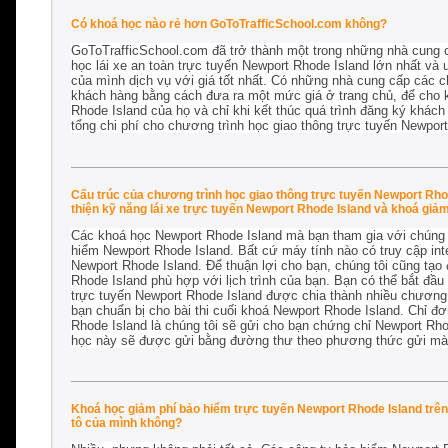
Có khoá học nào rẻ hơn GoToTrafficSchool.com không?
GoToTrafficSchool.com đã trở thành một trong những nhà cung c
học lái xe an toàn trực tuyến Newport Rhode Island lớn nhất và 
của mình dịch vụ với giá tốt nhất. Có những nhà cung cấp các c
khách hàng bằng cách đưa ra một mức giá ở trang chủ, để cho k
Rhode Island của họ và chỉ khi kết thúc quá trình đăng ký khách 
tổng chi phí cho chương trình học giao thông trực tuyến Newpor
Cấu trúc của chương trình học giao thông trực tuyến Newport Rhod
thiện kỹ năng lái xe trực tuyến Newport Rhode Island và khoá giả
Các khoá học Newport Rhode Island mà bạn tham gia với chúng t
hiểm Newport Rhode Island. Bất cứ máy tính nào có truy cập int
Newport Rhode Island. Để thuận lợi cho bạn, chúng tôi cũng tạo
Rhode Island phù hợp với lịch trình của bạn. Bạn có thể bắt đầu 
trực tuyến Newport Rhode Island được chia thành nhiều chương,
bạn chuẩn bị cho bài thi cuối khoá Newport Rhode Island. Chỉ đơ
Rhode Island là chúng tôi sẽ gửi cho bạn chứng chỉ Newport Rho
học này sẽ được gửi bằng đường thư theo phương thức gửi mà 
Khoá học giảm phí bảo hiểm trực tuyến Newport Rhode Island trên 
tô của mình không?