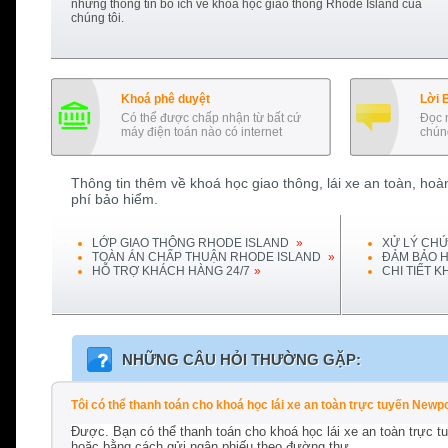
những thông tin bổ ích về khoá học giao thông
Rhode Island
của
chúng tôi.
Khoá phê duyệt
Lời 
Có thể được chấp nhận từ bất cứ
Đọc 
máy điện toán nào có internet
chúng
Thông tin thêm về khoá học giao thông, lái xe an toàn, hoàn
phí bảo hiểm.
LỚP GIAO THÔNG
RHODE ISLAND
»
XỬ LÝ CHỨ
TOÀN ÁN CHẤP THUẬN
RHODE ISLAND
»
ĐẢM BẢO H
HỖ TRỢ KHÁCH HÀNG 24/7
»
CHI TIẾT 
NHỮNG CÂU HỎI THƯỜNG GẶP:
Tôi có thể thanh toán cho khoá học lái xe an toàn trực tuyến Ne
Được. Bạn có thể thanh toán cho khoá học lái xe an toàn trực 
hoặc bằng cách gửi ngân phiếu theo đường thư.