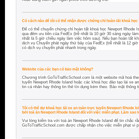
Có cách nào để tôi có thể nhận được chứng chỉ hoàn tất khoá học
Để có thể chuyển chứng chỉ hoàn tất khoá học Newport Rhode Isl
qua đêm ưu tiên của FedEx (trễ nhất là 10 giờ 30 sáng ngày là
nhất là 5 giờ chiều ngày làm việc hôm sau). Nếu bạn hoàn tất k
dịch vụ Chuyển phát ngày thứ bảy của FedEx (trễ nhất là 12 giờ
có dịch vụ chuyển phát nhanh trong ngày.
Website của các bạn có bảo mật không?
Chương trình GoToTrafficSchool.com là một website mã hoá the
tuyến Newport Rhode Island hoặc các khoá học đào tạo lái xe an 
tin cá nhân hay thông tin thẻ tín dụng kèm theo. Bảo mật thông t
Tôi có thể dự khoá học lái xe an toàn trực tuyến Newport Rhode I
bởi toà án Newport Rhode Island đối với việc miễn phạt. Làm sao tô
Vui lòng kiểm tra với toà án Newport Rhode Island để tin chắc r
GoToTrafficSchool.com được chấp nhận cho
việc miễn phạt vi 