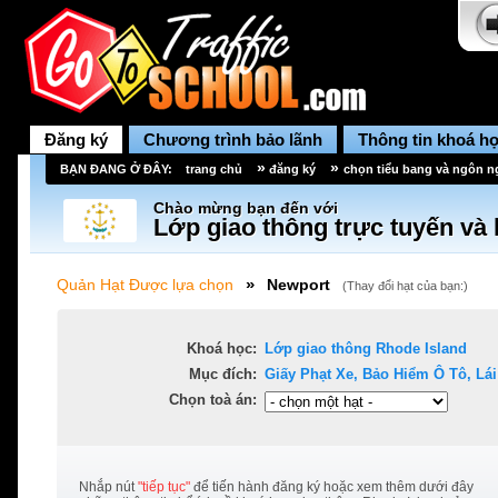
Đăng ký
Chương trình bảo lãnh
Thông tin khoá h
»
»
BẠN ĐANG Ở ĐÂY:
trang chủ
đăng ký
chọn tiểu bang và ngôn 
Chào mừng bạn đến với
Lớp giao thông trực tuyến và 
»
Quản Hạt Được lựa chọn
Newport
(
Thay đổi hạt của bạn:
)
Khoá học:
Lớp giao thông
Rhode Island
Mục đích:
Giấy Phạt Xe, Bảo Hiểm Ô Tô, Lái 
Chọn toà án:
Nhắp nút
"tiếp tục"
để tiến hành đăng ký hoặc xem thêm dưới đây