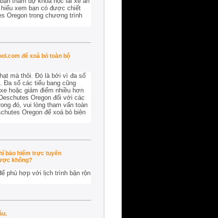
bạn tham dự khoá học lái xe an
 hiểu xem bạn có được chiết
es Oregon trong chương trình
ool.com để xoá bỏ toàn bộ
t mà thôi. Đó là bởi vì đa số
. Đa số các tiểu bang cũng
i xe hoặc giảm điểm nhiều hơn
n Deschutes Oregon đối với các
rong đó, vui lòng tham vấn toàn
schutes Oregon để xoá bỏ biên
hí bảo hiểm trực tuyến
được không?
 phù hợp với lịch trình bận rộn
âu.