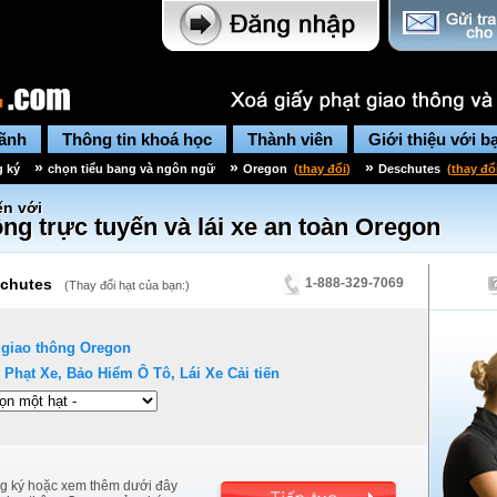
lãnh
Thông tin khoá học
Thành viên
Giới thiệu với b
»
»
»
g ký
chọn tiểu bang và ngôn ngữ
Oregon
(
thay đổi
)
Deschutes
(
thay đổ
n với
ng trực tuyến và lái xe an toàn
Oregon
chutes
1-888-329-7069
(
Thay đổi hạt của bạn:
)
 giao thông
Oregon
 Phạt Xe, Bảo Hiểm Ô Tô, Lái Xe Cải tiến
g ký hoặc xem thêm dưới đây