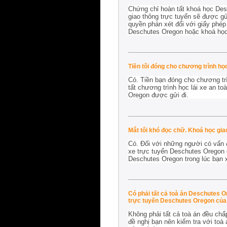
Chứng chỉ hoàn tất khoá học Des
giao thông trực tuyến sẽ được gửi
quyền phán xét đối với giấy phép 
Deschutes Oregon hoặc khoá học 
Tiền tôi đóng cho chương trình họ
Có. Tiền bạn đóng cho chương tr
tất chương trình học lái xe an t
Oregon được gửi đi.
Mắt tôi khó đọc chữ. Khoá học gia
Có. Đối với những người có vấn đề
xe trực tuyến Deschutes Oregon c
Deschutes Oregon trong lúc bạn
Có phải tất cả toà án Deschutes 
trực tuyến Deschutes Oregon của
Không phải tất cả toà án đều chấ
đề nghị bạn nên kiểm tra với toà