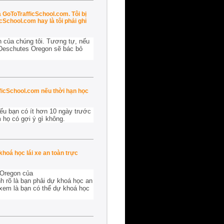
 GoToTrafficSchool.com. Tôi bị
cSchool.com hay là tôi phải ghi
n của chúng tôi. Tương tự, nếu
n Deschutes Oregon sẽ bác bỏ
ficSchool.com nếu thời hạn học
ếu bạn có ít hơn 10 ngày trước
 họ có gợi ý gì không.
hoá học lái xe an toàn trực
 Oregon của
h rõ là bạn phải dự khoá học an
 xem là bạn có thể dự khoá học