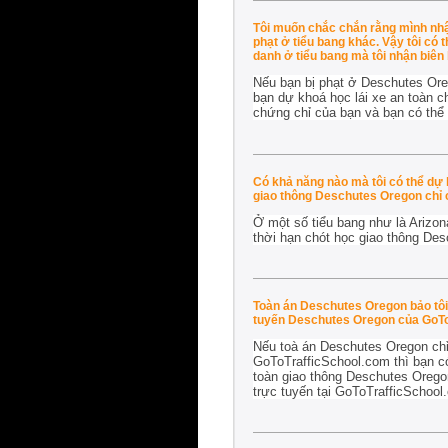
Tôi muốn chắc chắn rằng mình nhận
phạt ở tiểu bang khác. Vậy tôi có 
danh ở tiểu bang mà tôi nhận biên
Nếu bạn bị phạt ở Deschutes Ore
bạn dự khoá học lái xe an toàn c
chứng chỉ của bạn và bạn có thể
Có khả năng nào mà tôi có thể dự 
giao thông Deschutes Oregon chỉ 
Ở một số tiểu bang như là Arizon
thời hạn chót học giao thông Des
Toàn án Deschutes Oregon bảo tôi 
tuyến Deschutes Oregon của GoToT
Nếu toà án Deschutes Oregon chỉ
GoToTrafficSchool.com thì bạn có
toàn giao thông Deschutes Oregon
trực tuyến tại GoToTrafficSchool