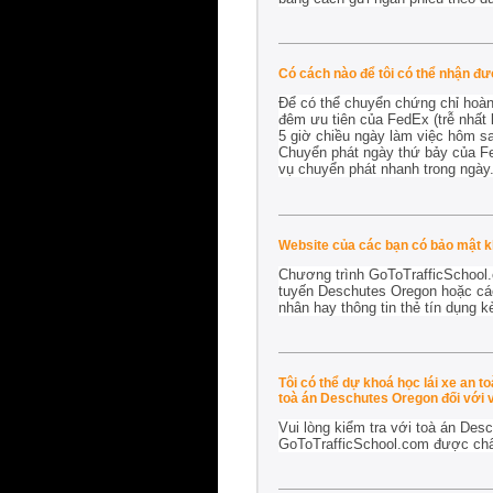
Có cách nào để tôi có thể nhận đ
Để có thể chuyển chứng chỉ hoàn 
đêm ưu tiên của FedEx (trễ nhất 
5 giờ chiều ngày làm việc hôm sa
Chuyển phát ngày thứ bảy của Fed
vụ chuyển phát nhanh trong ngày
Website của các bạn có bảo mật 
Chương trình GoToTrafficSchool.
tuyến Deschutes Oregon hoặc các 
nhân hay thông tin thẻ tín dụng k
Tôi có thể dự khoá học lái xe an 
toà án Deschutes Oregon đối với v
Vui lòng kiểm tra với toà án Des
GoToTrafficSchool.com được ch