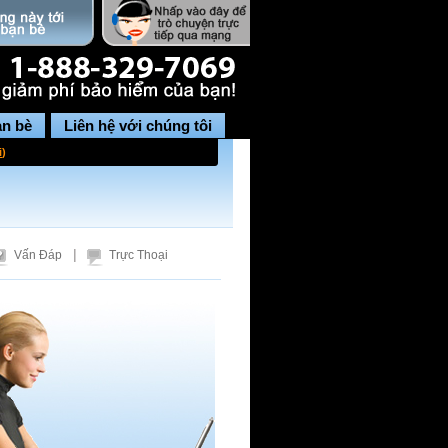
ạn bè
Liên hệ với chúng tôi
i
)
|
Vấn Đáp
Trực Thoại