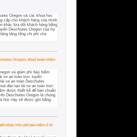
hutes Oregon và các khoá học
cung cấp cho khách hàng của mình
on khác lừa dối khách hàng bằng
tuyến Deschutes Oregon của họ
 tăng tăng tổng chi phí cho
schutes Oregon, khoá hoàn thiện
Oregon và giảm phí bảo hiểm
i xe an toàn trực tuyến
lái xe an toàn Deschutes
oá đào tạo lái xe an toàn trực
iệm được thiết kế để bạn chuẩn
tuyến Deschutes Oregon là chúng
oá học này sẽ được gửi bằng
ết khấu trên phí bảo hiểm ô tô