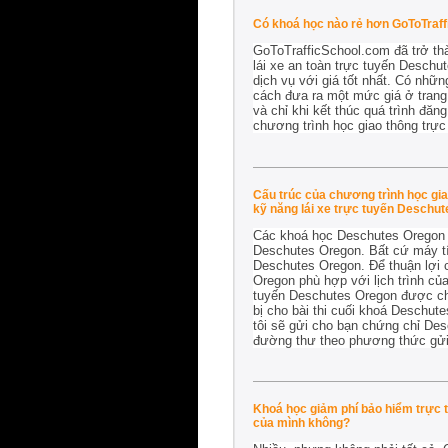
Có khoá học nào rẻ hơn GoToTraf
GoToTrafficSchool.com đã trở th
lái xe an toàn trực tuyến Deschu
dịch vụ với giá tốt nhất. Có nhữ
cách đưa ra một mức giá ở trang
và chỉ khi kết thúc quá trình đăn
chương trình học giao thông trự
Cấu trúc của chương trình học gia
kỹ năng lái xe trực tuyến Deschu
Các khoá học Deschutes Oregon m
Deschutes Oregon. Bất cứ máy tín
Deschutes Oregon. Để thuận lợi c
Oregon phù hợp với lịch trình của
tuyến Deschutes Oregon được chi
bị cho bài thi cuối khoá Deschut
tôi sẽ gửi cho bạn chứng chỉ De
đường thư theo phương thức gửi
Khoá học giảm phí bảo hiểm trực t
của mình không?