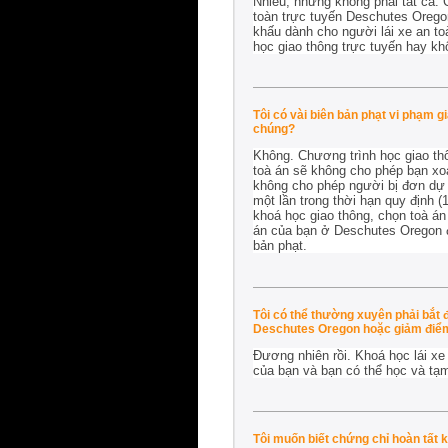
Nhiều, nhưng không phải tất cả.
toàn trực tuyến Deschutes Orego
khấu dành cho người lái xe an t
học giao thông trực tuyến hay kh
Tôi có vài biên bản phạt vi phạm 
chúng?
Không. Chương trình học giao thô
toà án sẽ không cho phép bạn xoá
không cho phép người bị đơn dự c
một lần trong thời hạn quy định 
khoá học giao thông, chọn toà án
án của bạn ở Deschutes Oregon đ
bản phạt.
Tôi có thể thường xuyên phải bắt
Deschutes Oregon hoặc giảm điểm
Đương nhiên rồi. Khoá học lái xe
của bạn và bạn có thể học và tạ
Tôi muốn biết chứng chỉ hoàn tất 