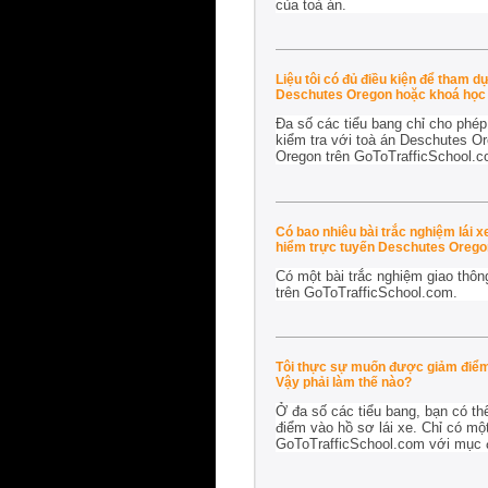
của toà án.
Liệu tôi có đủ điều kiện để tham 
Deschutes Oregon hoặc khoá học 
Đa số các tiểu bang chỉ cho phép
kiểm tra với toà án Deschutes Or
Oregon trên GoToTrafficSchool.c
Có bao nhiêu bài trắc nghiệm lái 
hiểm trực tuyến Deschutes Orego
Có một bài trắc nghiệm giao thô
trên GoToTrafficSchool.com.
Tôi thực sự muốn được giảm điểm 
Vậy phải làm thế nào?
Ở đa số các tiểu bang, bạn có th
điểm vào hồ sơ lái xe. Chỉ có mộ
GoToTrafficSchool.com với mục đí