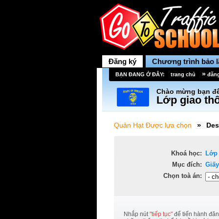
Đăng ký
Chương trình bảo 
»
BẠN ĐANG Ở ĐÂY:
trang chủ
đăn
Chào mừng bạn đế
Lớp giao thô
»
Quản Hạt Được lựa chọn
Des
Khoá học:
Lớp
Mục đích:
Giấy
Chọn toà án:
Nhắp nút
"tiếp tục"
để tiến hành đăn