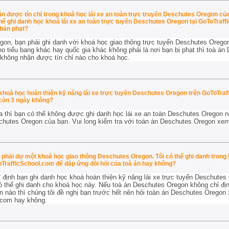
 được tín chỉ trong khoá học lái xe an toàn trực truyến Deschutes Oregon của
thể ghi danh học khoá lái xe an toàn trực tuyến Deschutes Oregon tại GoToTraffi
 bản phạt?
gon, bạn phải ghi danh với khoá học giao thông trực tuyến Deschutes Orego
ho tiểu bang khác hay quốc gia khác không phải là nơi bạn bị phạt thì toà á
 không nhận được tín chỉ nào cho khoá học.
khoá học hoàn thiện kỹ năng lái xe trực tuyến Deschutes Oregon trên GoToTraf
còn 3 ngày không?
a thì bạn có thể không được ghi danh học lái xe an toàn Deschutes Oregon n
chutes Oregon của bạn. Vui long kiểm tra với toàn án Deschutes Oregon xem
phải dự một khoá học giao thông Deschutes Oregon. Tôi có thể ghi danh trong k
rafficSchool.com để đáp ứng đòi hỏi của toà án hay không?
 định bạn ghi danh học khoá hoàn thiện kỹ năng lái xe trực tuyến Deschutes
 thể ghi danh cho khoá học này. Nếu toà án Deschutes Oregon không chỉ địn
 nào thì chúng tôi đề nghị bạn trước hết nên hỏi toàn án Deschutes Oregon
.com hay không.