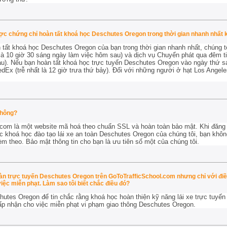
ược chứng chỉ hoàn tất khoá học Deschutes Oregon trong thời gian nhanh nhất
tất khoá học Deschutes Oregon của bạn trong thời gian nhanh nhất, chúng t
là 10 giờ 30 sáng ngày làm việc hôm sau) và dịch vụ Chuyển phát qua đêm ti
u). Nếu bạn hoàn tất khoá học trực tuyến Deschutes Oregon vào ngày thứ sá
Ex (trễ nhất là 12 giờ trưa thứ bảy). Đối với những người ở hạt Los Angele
.
không?
com là một website mã hoá theo chuẩn SSL và hoàn toàn bảo mật. Khi đăng 
khoá học đào tạo lái xe an toàn Deschutes Oregon của chúng tôi, bạn không 
èm theo. Bảo mật thông tin cho bạn là ưu tiên số một của chúng tôi.
toàn trực tuyến Deschutes Oregon trên GoToTrafficSchool.com nhưng chỉ với đi
iệc miễn phạt. Làm sao tôi biết chắc điều đó?
chutes Oregon để tin chắc rằng khoá học hoàn thiện kỹ năng lái xe trực tuyế
ấp nhận cho
việc miễn phạt vi phạm giao thông Deschutes Oregon.