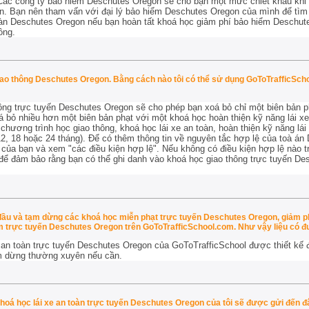
 Các công ty bảo hiểm Deschutes Oregon sẽ cho bạn một mức chiết khấu khi 
n. Bạn nên tham vấn với đại lý bảo hiểm Deschutes Oregon của mình để tìm
oàn Deschutes Oregon nếu bạn hoàn tất khoá học giảm phí bảo hiểm Deschut
ông.
giao thông Deschutes Oregon. Bằng cách nào tôi có thể sử dụng GoToTrafficSch
ng trực tuyến Deschutes Oregon sẽ cho phép bạn xoá bỏ chỉ một biên bản phạ
 bỏ nhiều hơn một biên bản phạt với một khoá học hoàn thiện kỹ năng lái xe
hương trình học giao thông, khoá học lái xe an toàn, hoàn thiện kỹ năng lá
(12, 18 hoặc 24 tháng). Để có thêm thông tin về nguyên tắc hợp lệ của toà á
 của bạn và xem "các điều kiện hợp lệ". Nếu không có điều kiện hợp lệ nào t
ể đảm bảo rằng bạn có thể ghi danh vào khoá học giao thông trực tuyến De
 đầu và tạm dừng các khoá học miễn phạt trực tuyến Deschutes Oregon, giảm p
 trực tuyến Deschutes Oregon trên GoToTrafficSchool.com. Như vậy liệu có 
 an toàn trực tuyến Deschutes Oregon của GoToTrafficSchool được thiết kế để
m dừng thường xuyên nếu cần.
khoá học lái xe an toàn trực tuyến Deschutes Oregon của tôi sẽ được gửi đến đ