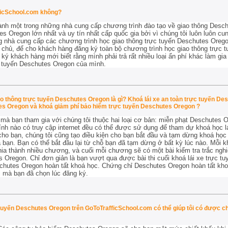
ficSchool.com không?
ành một trong những nhà cung cấp chương trình đào tạo về giao thông Desc
tes Oregon lớn nhất và uy tín nhất cấp quốc gia bởi vì chúng tôi luôn luôn 
ng nhà cung cấp các chương trình học giao thông trực tuyến Deschutes Oreg
 chủ, để cho khách hàng đăng ký toàn bộ chương trình học giao thông trực 
g ký khách hàng mới biết rằng mình phải trả rất nhiều loại ẩn phí khác làm gia
c tuyến Deschutes Oregon của mình.
o thông trực tuyến Deschutes Oregon là gì? Khoá lái xe an toàn trực tuyến De
tes Oregon và khoá giảm phí bảo hiểm trực tuyến Deschutes Oregon ?
à bạn tham gia với chúng tôi thuộc hai loại cơ bản: miễn phạt Deschutes 
h nào có truy cập internet đều có thể được sử dụng để tham dự khoá học lá
ho bạn, chúng tôi cũng tạo điều kiện cho bạn bắt đầu và tạm dừng khoá học 
 bạn. Bạn có thể bắt đầu lại từ chỗ bạn đã tạm dừng ở bất kỳ lúc nào. Mỗi kh
a thành nhiều chương, và cuối mỗi chương sẽ có một bài kiểm tra trắc ngh
es Oregon. Chỉ đơn giản là bạn vượt qua được bài thi cuối khoá lái xe trực 
schutes Oregon hoàn tất khoá học. Chứng chỉ Deschutes Oregon hoàn tất kh
 mà bạn đã chọn lúc đăng ký.
uyến Deschutes Oregon trên GoToTrafficSchool.com có thể giúp tôi có được chi