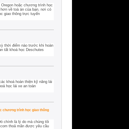
s Oregon hoặc chương trình học
t hơn về toà án của bạn, nơi có
ọc giao thông trực tuyến
kỳ thời điểm nào trước khi hoàn
àn tất khoá học Deschutes
các khoá hoàn thiện kỹ năng lái
oá học lái xe an toàn
c chương trình học giao thông
ó chính là lý do mà chúng tôi
ol.com thoả mãn được yêu cầu