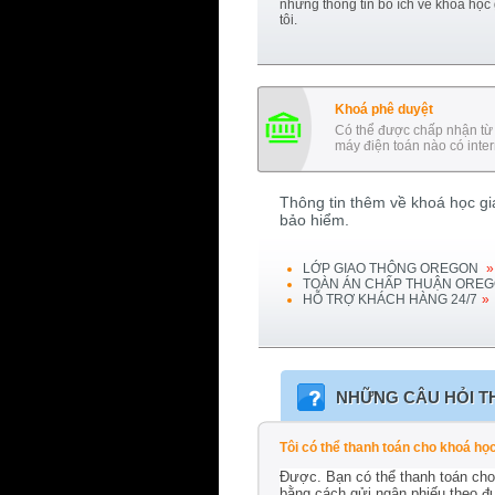
những thông tin bổ ích về khoá học
tôi.
Khoá phê duyệt
Có thể được chấp nhận từ 
máy điện toán nào có inter
Thông tin thêm về khoá học gia
bảo hiểm.
LỚP GIAO THÔNG
OREGON
»
TOÀN ÁN CHẤP THUẬN
OREG
HỖ TRỢ KHÁCH HÀNG 24/7
»
NHỮNG CÂU HỎI T
Tôi có thể thanh toán cho khoá h
Được. Bạn có thể thanh toán cho
bằng cách gửi ngân phiếu theo đ