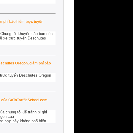
ảm phí bảo hiểm trực tuyến
. Chúng tôi khuyến cáo bạn nên
ái xe trực tuyến Deschutes
eschutes Oregon, giảm phí bảo
 trực tuyến Deschutes Oregon
n của GoToTrafficSchool.com.
a chúng tôi để tránh bị ghi
egon của
ờng hợp này không phổ biến.