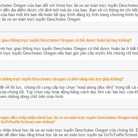
chutes Oregon của bạn đối với khoá học lái xe an toàn trực tuyến Deschute
 đến địa điểm được chỉ định bởi toà án của bạn. Bạn sẽ có thông tin chi tiế
của bạn một khi bạn đã hoàn tất quy trình đăng ký tình trạng chương trình h
lái xe an toàn trực tuyến Deschutes Oregon.
c giao thông trực tuyến Deschutes Oregon có thể được hoàn lại hay không?
ình học giao thông trực tuyến Deschutes Oregon có thể được hoàn lại
ở bất 
oàn trực tuyến Deschutes Oregon nếu bạn gửi yêu cầu trước khi chứng chỉ ho
o thông trực tuyến Deschutes Oregon có tính năng nào trợ giúp không?
 về thị lực, chúng tôi cung cấp tuỳ chọn "read along (đọc lên)" trong tất cả 
ủa chúng tôi. Tuỳ chọn này hoạt động bằng cách đọc lớn các bài học của kh
 xem những dòng chữ trên màn hình.
Oregon đều chấp nhận khoá học lái xe an toàn trực tuyến Deschutes Oregon hoặ
 GoToTrafficSchool.com không?
p nhận khoá học lái xe an toàn trực tuyến Deschutes Oregon của chúng tôi. Đ
 án để đảm bảo rằng khoá học lái xe an toàn trực tuyến tại GoToTrafficScho