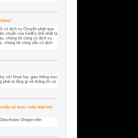
 không?
ôi có dịch vụ Chuyển phát qua
êu chuẩn của FedEx (trễ nhất là
u, chúng tôi cũng có dịch vụ
s, chúng tôi cũng sẵn có dịch
ký với khoá học giao thông trực
phải lo lắng gì về thông tin cá
ều kiện nó được chấp nhận bởi
n Deschutes Oregon trên