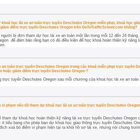
dự khoá học lái xe an toàn trực tuyến Deschutes Oregon miễn phạt, khoá học gi
giảm điểm trực tuyến Deschutes Oregon trên GoToTrafficSchool.com không?
 người bị đơn tham dự học lái xe an toàn một lần trong mỗi 12 đến 24 tháng
egon để đảm bảo rằng bạn có đủ điều kiện để học khoá hoàn thiện kỹ năng l
om.
xe an toàn trực tuyến Deschutes Oregon trong các khoá miễn phạt trực tuyến D
n hoặc giảm điểm trực tuyến Deschutes Oregon ?
ng trực tuyến Deschutes Oregon sau mỗi chương của khoá học lái xe an toàn
vi phạm nếu tôi tham dự khoá học lái xe an toàn trực tuyến Deschutes Orego
ể tham dự khoá học hoàn thiện kỹ năng lái xe trực tuyến Deschutes Oregon củ
t ít tiểu bang cho phép bạn dự khoá học giao thông trực tuyến Deschutes Or
ch xoá bỏ điểm vi phạm hiện tại ra khỏi hồ sơ lái xe, nhưng nói chung trư