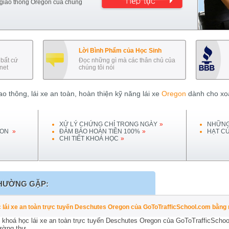
 giao thông
Oregon
của chúng
Lời Bình Phẩm của Học Sinh
bất cứ
Đọc những gì mà các thân chủ của
net
chúng tôi nói
o thông, lái xe an toàn, hoàn thiện kỹ năng lái xe
Oregon
dành cho xoá
XỬ LÝ CHỨNG CHỈ TRONG NGÀY
»
NHỮNG
ON
»
ĐẢM BẢO HOÀN TIỀN 100%
»
HẠT C
CHI TIẾT KHOÁ HỌC
»
HƯỜNG GẶP:
ọc lái xe an toàn trực tuyến Deschutes Oregon của GoToTrafficSchool.com bằn
 khoá học lái xe an toàn trực tuyến Deschutes Oregon của GoToTrafficSchoo
ường thư.