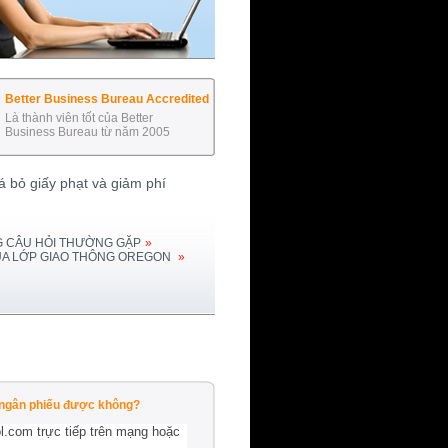
Better Business Bureau Accredited
Là thành viên tốt của Better
Business Bureau từ năm 2005
 bỏ giấy phạt và giảm phí
 CÂU HỎI THƯỜNG GẶP
»
ỦA LỚP GIAO THÔNG
OREGON
»
g ngân phiếu được không?
l.com trực tiếp trên mạng hoặc