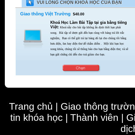
VUI LÒNG CHỌN KHOÁ HỌC CỦA BẠN
Giao thông Việt Trường
$40.00
Khoá Học Làm Bài Tập tại gia bằng tiếng
Việt:
Khoá nầy cho bài tập không ấn định thời hạn phải
xong.
Bài tập sẽ được gửi đến bạn cùng với bảng trả lời trắc
nghiệm,
Bạn có thể gửi trả lại bảng đó lại cho chúng tôi bằng
bưu điện,
fax hay điện thư để chấm điểm . Một khi bạn học
xong khóa,
chúng tôi sẽ thông báo cho bạn bằng điện thư,
và sẽ
bạn gửi chứng chỉ đến cho toà giùm cho bạn.
Trang chủ
|
Giao thông trườ
tin khóa học
|
Thành viên
|
G
dịc