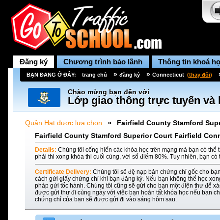
Đăng ký
Chương trình bảo lãnh
Thông tin khoá h
»
»
BẠN ĐANG Ở ĐÂY:
trang chủ
đăng ký
Connecticut
(
thay đổi
)
Chào mừng bạn đến với
Lớp giao thông trực tuyến và 
»
Quản Hạt được lựa chọn
Fairfield County Stamford Supe
Fairfield County Stamford Superior Court Fairfield Con
Details:
Chúng tôi cống hiến các khóa học trên mạng mà bạn có thể t
phải thi xong khóa thi cuối cùng, với số điểm 80%. Tuy nhiên, bạn có 
Certificate Delivery:
Chúng tôi sẽ đệ nạp bản chứng chỉ gốc cho bạn
cách gửi giấy chứng chỉ khi bạn đăng ký. Nếu bạn không thể học xon
pháp gửi tốc hành. Chúng tôi cũng sẽ gửi cho bạn một điện thư để xác
được gửi thư đi cùng ngày với việc bạn hoàn tất khóa học nếu bạn ch
chứng chỉ của bạn sẽ được gửi đi vào sáng hôm sau.