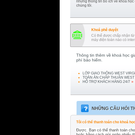
những thông tin bổ ích về khoá học
chúng tôi.
Khoá phê duyệt
Có thể được chấp nhận từ 
máy điện toán nào có inter
Thông tin thêm về khoá học gia
phí bảo hiểm.
LỚP GIAO THÔNG
WEST VIRGI
TOÀN ÁN CHẤP THUẬN
WEST 
HỖ TRỢ KHÁCH HÀNG 24/7
»
NHỮNG CÂU HỎI T
Tôi có thể thanh toán cho khoá họ
Được. Bạn có thể thanh toán cho 
hoặc bằng cách gửi ngân phiếu t