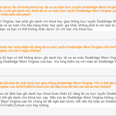
 được tín chỉ trong khoá học lái xe an toàn trực truyến Doddridge West Virgin
tôi có thể ghi danh học khoá lái xe an toàn trực tuyến Doddridge West Virginia t
ôi nhận biên bản phạt?
 Virginia, bạn phải ghi danh với khoá học giao thông trực tuyến Doddridge We
i xe an toàn cho tiểu bang khác hay quốc gia khác không phải là nơi bạn bị 
 bạn và bạn có thể không nhận được tín chỉ nào cho khoá học.
khoá học hoàn thiện kỹ năng lái xe trực tuyến Doddridge West Virginia trên Go
ginia chỉ còn 3 ngày không?
a thì bạn có thể không được ghi danh học lái xe an toàn Doddridge West Virg
g Doddridge West Virginia của bạn. Vui long kiểm tra với toàn án Doddridge 
o tôi phải dự một khoá học giao thông Doddridge West Virginia. Tôi có thể ghi 
rginia của GoToTrafficSchool.com để đáp ứng đòi hỏi của toà án hay không?
ia chỉ định bạn ghi danh học khoá hoàn thiện kỹ năng lái xe trực tuyến Doddr
 thể ghi danh cho khoá học này. Nếu toà án Doddridge West Virginia không ch
West Virginia nào thì chúng tôi đề nghị bạn trước hết nên hỏi toàn án Doddr
GoToTrafficSchool.com hay không.