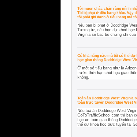
Tôi muốn chắc chắn rằng mình nhận
Tôi bị phạt ở tiểu bang khác. Vậy 
tôi phải ghi danh ở tiểu bang mà t
Nếu bạn bị phạt ở Doddridge West
Tương tự, nếu bạn dự khoá học lá
Virginia sẽ bác bỏ chứng chỉ của
Có khả năng nào mà tôi có thể dự 
học giao thông Doddridge West Vir
Ở một số tiểu bang như là Arizon
trước thời hạn chót học giao thôn
không.
Toàn án Doddridge West Virginia bả
toàn trực tuyến Doddridge West Vi
Nếu toà án Doddridge West Virgin
GoToTrafficSchool.com thì bạn có
học an toàn giao thông Doddridge 
thể dự khoá học trực tuyến tại 