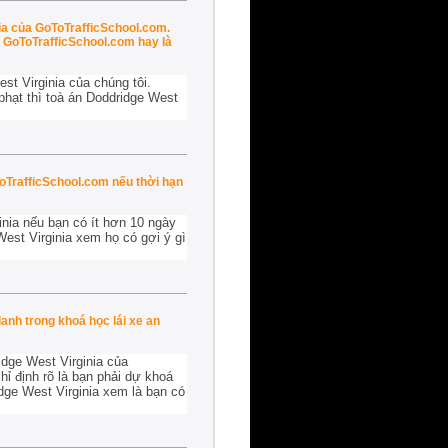
ia của GoToTrafficSchool.com.
ại GoToTrafficSchool.com hay là
st Virginia của chúng tôi.
phạt thì toà án Doddridge West
ToTrafficSchool.com nếu thời hạn
inia nếu bạn có ít hơn 10 ngày
West Virginia xem họ có gợi ý gì
danh trong khoá học lái xe an
idge West Virginia của
ỉ định rõ là bạn phải dự khoá
idge West Virginia xem là bạn có