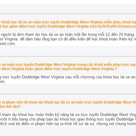
ự khoá học lái xe an toàn trực tuyến Doddridge West Virginia miễn phạt, khoá h
á học giảm điểm trực tuyến Doddridge West Virginia trên GoToTrafficSchool.c
 người bị đơn tham dự học lái xe an toàn một lần trong mỗi 12 đến 24 tháng
st Virginia để đảm bảo rằng bạn có đủ điều kiện để học khoá hoàn thiện kỹ n
hool.com.
xe an toàn trực tuyến Doddridge West Virginia trong các khoá miễn phạt trực tu
 West Virginia hoặc giảm điểm trực tuyến Doddridge West Virginia ?
g trực tuyến Doddridge West Virginia sau mỗi chương của khoá học lái xe an
com.
i phạm nếu tôi tham dự khoá học lái xe an toàn trực tuyến Doddridge West Vi
làm thế nào?
 tham dự khoá học hoàn thiện kỹ năng lái xe trực tuyến Doddridge West Virgi
ó một ít tiểu bang cho phép bạn dự khoá học giao thông trực tuyến Doddridge 
ch xoá bỏ điểm vi phạm hiện tại ra khỏi hồ sơ lái xe, nhưng nói chung trư