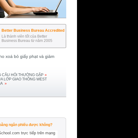
Better Business Bureau Accredited
Là thành viên tốt của Better
Business Bureau từ năm 2005
o xoá bỏ giấy phạt và giảm
 CÂU HỎI THƯỜNG GẶP
»
ỦA LỚP GIAO THÔNG
WEST
IA
»
m bằng ngân phiếu được không?
School.com trực tiếp trên mạng