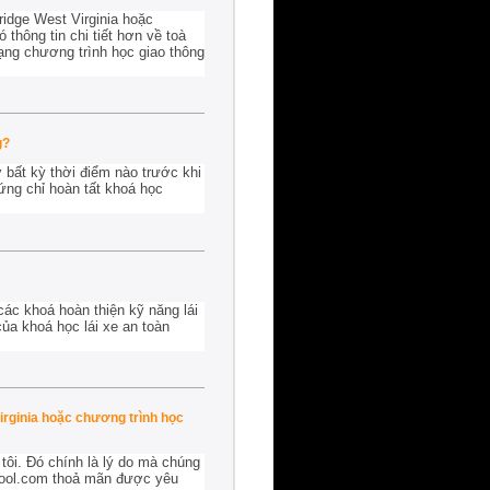
ridge West Virginia hoặc
thông tin chi tiết hơn về toà
rạng chương trình học giao thông
g?
 bất kỳ thời điểm nào trước khi
ứng chỉ hoàn tất khoá học
các khoá hoàn thiện kỹ năng lái
ủa khoá học lái xe an toàn
irginia hoặc chương trình học
tôi. Đó chính là lý do mà chúng
School.com thoả mãn được yêu