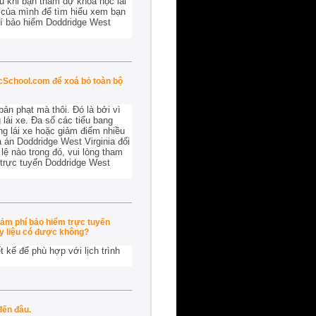
u khi bạn tham dự khoá học lái
a của mình để tìm hiểu xem bạn
hí bảo hiểm Doddridge West
icSchool.com để xoá bỏ toàn bộ
ản phạt mà thôi. Đó là bởi vì
lái xe. Đa số các tiểu bang
ng lái xe hoặc giảm điểm nhiều
à án Doddridge West Virginia đối
lệ nào trong đó, vui lòng tham
 trực tuyến Doddridge West
iảm phí bảo hiểm trực tuyến
ậy liệu có được không?
 kế để phù hợp với lịch trình
đến đâu.