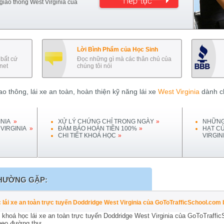
 giao thông
West Virginia
của
Lời Bình Phẩm của Học Sinh
bất cứ
Đọc những gì mà các thân chủ của
net
chúng tôi nói
o thông, lái xe an toàn, hoàn thiện kỹ năng lái xe
West Virginia
dành ch
NIA
»
XỬ LÝ CHỨNG CHỈ TRONG NGÀY
»
NHỮNG
VIRGINIA
»
ĐẢM BẢO HOÀN TIỀN 100%
»
HẠT C
CHI TIẾT KHOÁ HỌC
»
VIRGIN
HƯỜNG GẶP:
c lái xe an toàn trực tuyến Doddridge West Virginia của GoToTrafficSchool.co
khoá học lái xe an toàn trực tuyến Doddridge West Virginia của GoToTraffic
heo đường thư.