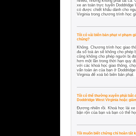
Nhiều, nhưng không phải tất cả. 
xe an toàn trực tuyến Doddridge 
có được chiết khấu dành cho ngườ
Virginia trong chương trình học g
Tôi có vài biên bản phạt vi phạm 
chúng?
Không. Chương trình học giao thô
đa số toà án sẽ không cho phép b
cũng không cho phép người bị đơn
hơn một lần trong thời hạn quy đị
với các khoá học giao thông, chọ
vấn toàn án của bạn ở Doddridge 
Virginia để xoá bỏ biên bản phạt.
Tôi có thể thường xuyên phải bắt 
Doddridge West Virginia hoặc giả
Đương nhiên rồi. Khoá học lái xe
bận rộn của bạn và bạn có thể h
Tôi muốn biết chứng chỉ hoàn tất k