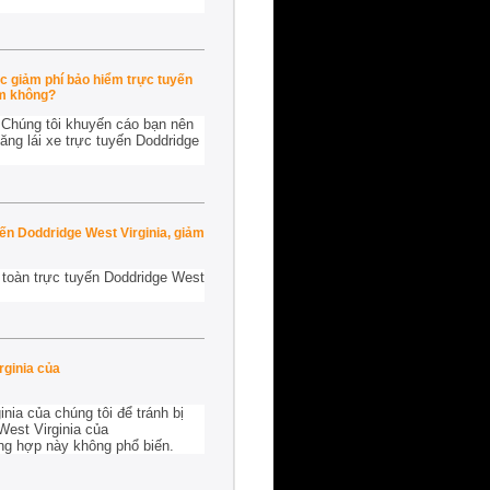
ọc giảm phí bảo hiểm trực tuyến
om không?
. Chúng tôi khuyến cáo bạn nên
ăng lái xe trực tuyến Doddridge
yến Doddridge West Virginia, giảm
 toàn trực tuyến Doddridge West
rginia của
nia của chúng tôi để tránh bị
West Virginia của
ờng hợp này không phổ biến.