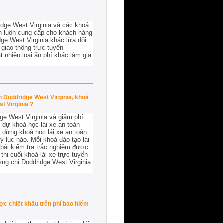
dge West Virginia và các khoá
uôn luôn cung cấp cho khách hàng
ge West Virginia khác lừa dối
giao thông trực tuyến
t nhiều loại ẩn phí khác làm gia
n Doddridge West Virginia, khoá
t Virginia ?
ge West Virginia và giảm phí
 dự khoá học lái xe an toàn
m dừng khoá học lái xe an toàn
ỳ lúc nào. Mỗi khoá đào tạo lái
bài kiểm tra trắc nghiệm được
thi cuối khoá lái xe trực tuyến
ứng chỉ Doddridge West Virginia
ợc chiết khấu trên phí bảo hiểm