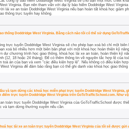
Các công ty bảo hiểm Doddridge West Virginia sẽ cho bạn một mức chiết khấ
West Virginia. Bạn nên tham vấn với đại lý bảo hiểm Doddridge West Virgini
i lái xe an toàn Doddridge West Virginia nếu bạn hoàn tất khoá học giảm p
iao thông trực tuyến hay không.
giao thông Doddridge West Virginia. Bằng cách nào tôi có thể sử dụng GoToTraff
ng trực tuyến Doddridge West Virginia sẽ cho phép bạn xoá bỏ chỉ một biên b
ạn xoá bỏ nhiều hơn một biên bản phạt với một khoá học hoàn thiện kỹ năng 
 dự chương trình học giao thông, khoá học lái xe an toàn, hoàn thiện kỹ nă
nh (12, 18 hoặc 24 tháng). Để có thêm thông tin về nguyên tắc hợp lệ của to
n toà án của bạn và xem "các điều kiện hợp lệ". Nếu không có điều kiện hợp 
West Virginia để đảm bảo rằng bạn có thể ghi danh vào khoá học giao thông
đầu và tạm dừng các khoá học miễn phạt trực tuyến Doddridge West Virginia, g
m điểm trực tuyến Doddridge West Virginia trên GoToTrafficSchool.com. Như v
 an toàn trực tuyến Doddridge West Virginia của GoToTrafficSchool được thiết
ọc và tạm dừng thường xuyên nếu cần.
hoá học lái xe an toàn trực tuyến Doddridge West Virginia của tôi sẽ được gửi 