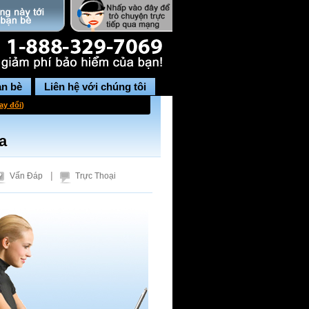
ạn bè
Liên hệ với chúng tôi
ay đổi
)
a
|
Vấn Đáp
Trực Thoại