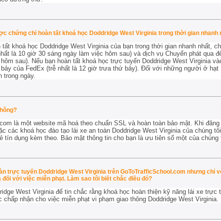
ợc chứng chỉ hoàn tất khoá học Doddridge West Virginia trong thời gian nhanh
tất khoá học Doddridge West Virginia của bạn trong thời gian nhanh nhất, ch
hất là 10 giờ 30 sáng ngày làm việc hôm sau) và dịch vụ Chuyển phát qua đ
c hôm sau). Nếu bạn hoàn tất khoá học trực tuyến Doddridge West Virginia và
bảy của FedEx (trễ nhất là 12 giờ trưa thứ bảy). Đối với những người ở hạt
 trong ngày.
không?
com là một website mã hoá theo chuẩn SSL và hoàn toàn bảo mật. Khi đăng 
c các khoá học đào tạo lái xe an toàn Doddridge West Virginia của chúng tôi,
hẻ tín dụng kèm theo. Bảo mật thông tin cho bạn là ưu tiên số một của chúng t
toàn trực tuyến Doddridge West Virginia trên GoToTrafficSchool.com nhưng chỉ 
 đối với việc miễn phạt. Làm sao tôi biết chắc điều đó?
ridge West Virginia để tin chắc rằng khoá học hoàn thiện kỹ năng lái xe trực
c chấp nhận cho
việc miễn phạt vi phạm giao thông Doddridge West Virginia.