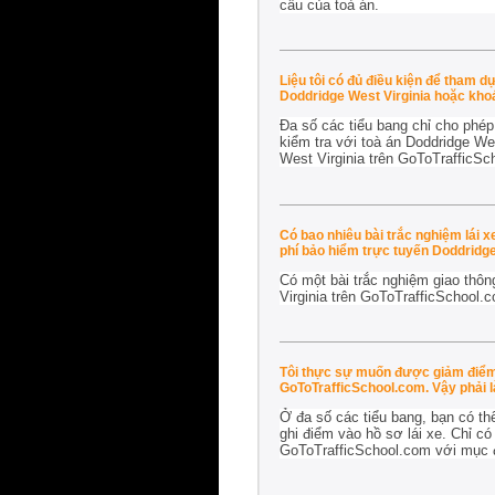
cầu của toà án.
Liệu tôi có đủ điều kiện để tham d
Doddridge West Virginia hoặc kho
Đa số các tiểu bang chỉ cho phép
kiểm tra với toà án Doddridge We
West Virginia trên GoToTrafficSc
Có bao nhiêu bài trắc nghiệm lái 
phí bảo hiểm trực tuyến Doddridge
Có một bài trắc nghiệm giao thôn
Virginia trên GoToTrafficSchool.
Tôi thực sự muốn được giảm điểm v
GoToTrafficSchool.com. Vậy phải 
Ở đa số các tiểu bang, bạn có thể
ghi điểm vào hồ sơ lái xe. Chỉ c
GoToTrafficSchool.com với mục đí