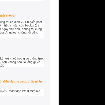
 nhất không?
úng tôi có dịch vụ Chuyển phát
êm tiêu chuẩn của FedEx (trễ
o ngày thứ sáu, chúng tôi cũng
 Los Angeles, chúng tôi cũng
ký với khoá học giao thông trực
 bạn không phải lo lắng gì về
ôi.
với điều kiện nó được chấp nhận
 tuyến Doddridge West Virginia