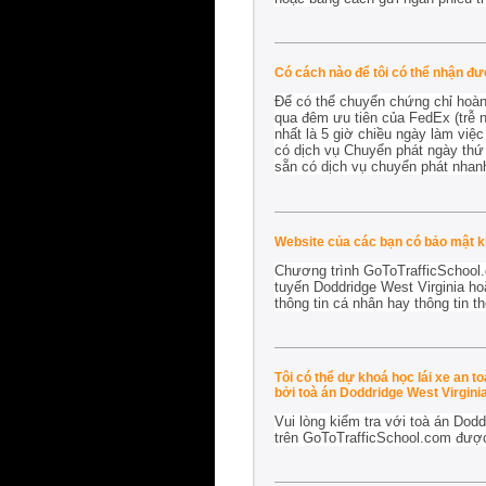
Có cách nào để tôi có thể nhận đư
Để có thể chuyển chứng chỉ hoàn 
qua đêm ưu tiên của FedEx (trễ n
nhất là 5 giờ chiều ngày làm việ
có dịch vụ Chuyển phát ngày thứ 
sẵn có dịch vụ chuyển phát nhanh
Website của các bạn có bảo mật 
Chương trình GoToTrafficSchool.
tuyến Doddridge West Virginia hoặ
thông tin cá nhân hay thông tin t
Tôi có thể dự khoá học lái xe an 
bởi toà án Doddridge West Virginia
Vui lòng kiểm tra với toà án Dodd
trên GoToTrafficSchool.com đượ