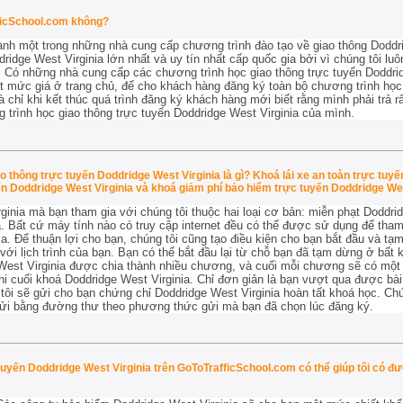
ficSchool.com không?
ành một trong những nhà cung cấp chương trình đào tạo về giao thông Doddri
dridge West Virginia lớn nhất và uy tín nhất cấp quốc gia bởi vì chúng tôi l
t. Có những nhà cung cấp các chương trình học giao thông trực tuyến Doddrid
 mức giá ở trang chủ, để cho khách hàng đăng ký toàn bộ chương trình học 
 chỉ khi kết thúc quá trình đăng ký khách hàng mới biết rằng mình phải trả rấ
g trình học giao thông trực tuyến Doddridge West Virginia của mình.
 thông trực tuyến Doddridge West Virginia là gì? Khoá lái xe an toàn trực tuyế
yến Doddridge West Virginia và khoá giảm phí bảo hiểm trực tuyến Doddridge Wes
inia mà bạn tham gia với chúng tôi thuộc hai loại cơ bản: miễn phạt Doddrid
. Bất cứ máy tính nào có truy cập internet đều có thể được sử dụng để tham
a. Để thuận lợi cho bạn, chúng tôi cũng tạo điều kiện cho bạn bắt đầu và tạ
ới lịch trình của bạn. Bạn có thể bắt đầu lại từ chỗ bạn đã tạm dừng ở bất k
 West Virginia được chia thành nhiều chương, và cuối mỗi chương sẽ có một 
thi cuối khoá Doddridge West Virginia. Chỉ đơn giản là bạn vượt qua được bài 
 tôi sẽ gửi cho bạn chứng chỉ Doddridge West Virginia hoàn tất khoá học. Ch
ửi bằng đường thư theo phương thức gửi mà bạn đã chọn lúc đăng ký.
uyến Doddridge West Virginia trên GoToTrafficSchool.com có thể giúp tôi có đư