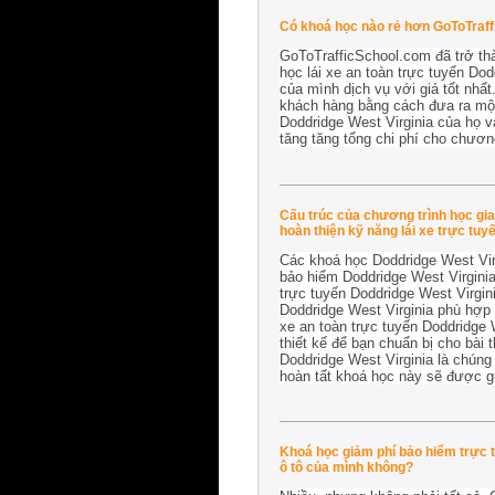
Có khoá học nào rẻ hơn GoToTraf
GoToTrafficSchool.com đã trở th
học lái xe an toàn trực tuyến Dod
của mình dịch vụ với giá tốt nhấ
khách hàng bằng cách đưa ra một
Doddridge West Virginia của họ và
tăng tăng tổng chi phí cho chươn
Cấu trúc của chương trình học giao
hoàn thiện kỹ năng lái xe trực tu
Các khoá học Doddridge West Virg
bảo hiểm Doddridge West Virginia
trực tuyến Doddridge West Virgini
Doddridge West Virginia phù hợp v
xe an toàn trực tuyến Doddridge
thiết kế để bạn chuẩn bị cho bài 
Doddridge West Virginia là chúng
hoàn tất khoá học này sẽ được g
Khoá học giảm phí bảo hiểm trực t
ô tô của mình không?