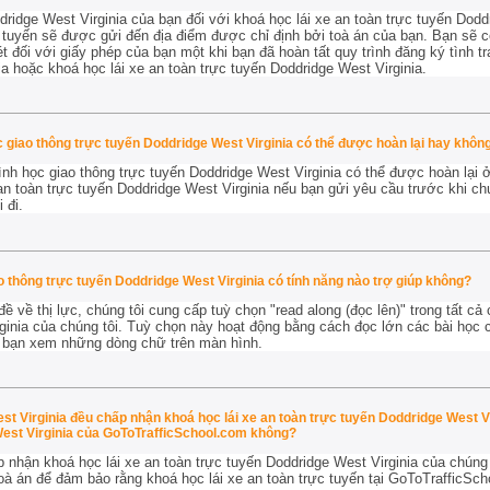
ridge West Virginia của bạn đối với khoá học lái xe an toàn trực tuyến Dodd
 tuyến sẽ được gửi đến địa điểm được chỉ định bởi toà án của bạn. Bạn sẽ có 
t đối với giấy phép của bạn một khi bạn đã hoàn tất quy trình đăng ký tình t
a hoặc khoá học lái xe an toàn trực tuyến Doddridge West Virginia.
c giao thông trực tuyến Doddridge West Virginia có thể được hoàn lại hay khôn
nh học giao thông trực tuyến Doddridge West Virginia có thể được hoàn lại
ở
 an toàn trực tuyến Doddridge West Virginia nếu bạn gửi yêu cầu trước khi ch
 đi.
o thông trực tuyến Doddridge West Virginia có tính năng nào trợ giúp không?
 về thị lực, chúng tôi cung cấp tuỳ chọn "read along (đọc lên)" trong tất cả 
ginia của chúng tôi. Tuỳ chọn này hoạt động bằng cách đọc lớn các bài học c
úc bạn xem những dòng chữ trên màn hình.
est Virginia đều chấp nhận khoá học lái xe an toàn trực tuyến Doddridge West V
West Virginia của GoToTrafficSchool.com không?
p nhận khoá học lái xe an toàn trực tuyến Doddridge West Virginia của chúng 
 toà án để đảm bảo rằng khoá học lái xe an toàn trực tuyến tại GoToTraffic