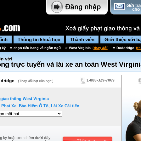
lãnh
Thông tin khoá học
Thành viên
Giới thiệu với b
»
»
»
g ký
chọn tiểu bang và ngôn ngữ
West Virginia
(
thay đổi
)
Doddridge
(
th
n với
ng trực tuyến và lái xe an toàn
West Virgini
dridge
1-888-329-7069
(
Thay đổi hạt của bạn:
)
 giao thông
West Virginia
 Phạt Xe, Bảo Hiểm Ô Tô, Lái Xe Cải tiến
g ký hoặc xem thêm dưới đây