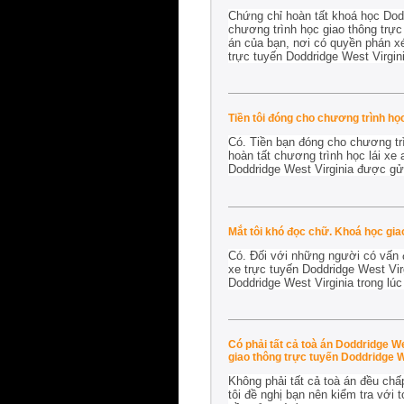
Chứng chỉ hoàn tất khoá học Dodd
chương trình học giao thông trực
án của bạn, nơi có quyền phán xé
trực tuyến Doddridge West Virgini
Tiền tôi đóng cho chương trình họ
Có. Tiền bạn đóng cho chương trì
hoàn tất chương trình học lái xe
Doddridge West Virginia được gửi
Mắt tôi khó đọc chữ. Khoá học gia
Có. Đối với những người có vấn đề
xe trực tuyến Doddridge West Vir
Doddridge West Virginia trong l
Có phải tất cả toà án Doddridge W
giao thông trực tuyến Doddridge 
Không phải tất cả toà án đều chấ
tôi đề nghị bạn nên kiểm tra với