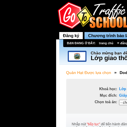
Đăng ký
Chương trình bảo 
»
BẠN ĐANG Ở ĐÂY:
trang chủ
đăn
Chào mừng bạn đế
Lớp giao thô
»
Quản Hạt Được lựa chọn
Dod
Khoá học:
Lớp
Mục đích:
Giấy
Chọn toà án:
Nhắp nút
"tiếp tục"
để tiến hành đăn