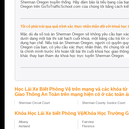
Sherman Oregon truyền thống. Hãy đảm bảo là tiểu bang của bạn
Oregon trên GoToTrafficSchool.com của chúng tôi bằng cách kiểm
Tôi có phải trải qua quá trình xác thực nhân thân đối với khoá họ
Mặc dù đa số toà án Sherman Oregon sẽ không yêu cầu bạn xác 
dưới dạng một bài thi sát hạch cuối khoá, một bảng câu trả lời
dụng hạn chế. Nếu toà án Sherman Oregon, người có quyền quyết
Oregon của bạn, có yêu cầu xác thực nhân thân, thì chúng tôi s
là chính mình trước khi hoàn tất bài thi cuối khoá học giao th
khác thay bạn tham dự khoá học trực tuyến Sherman Oregon.
Học Lái Xe Biết Phòng Vệ trên mạng và các khóa từ
Giao Thông An Toàn trên mạng hiện có ở các toàn án
Sherman Circuit Court
Sherman County Justice Court
Khóa Học Lái Xe biết Phòng Vệ/Khóa Học Trường Gi
Albany
Fairview
Ashland
Florence