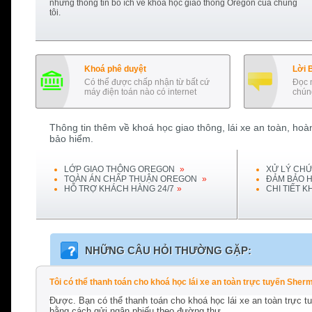
những thông tin bổ ích về khoá học giao thông
Oregon
của chúng
tôi.
Khoá phê duyệt
Lời 
Có thể được chấp nhận từ bất cứ
Đọc 
máy điện toán nào có internet
chúng
Thông tin thêm về khoá học giao thông, lái xe an toàn, hoàn
bảo hiểm.
LỚP GIAO THÔNG
OREGON
»
XỬ LÝ CHỨ
TOÀN ÁN CHẤP THUẬN
OREGON
»
ĐẢM BẢO H
HỖ TRỢ KHÁCH HÀNG 24/7
»
CHI TIẾT 
NHỮNG CÂU HỎI THƯỜNG GẶP:
Tôi có thể thanh toán cho khoá học lái xe an toàn trực tuyến S
Được. Bạn có thể thanh toán cho khoá học lái xe an toàn trực 
bằng cách gửi ngân phiếu theo đường thư.