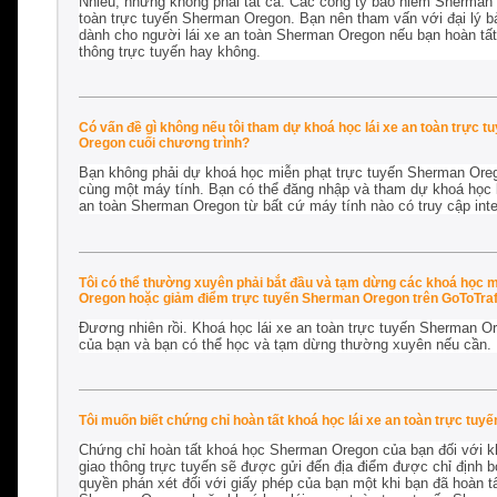
Nhiều, nhưng không phải tất cả. Các công ty bảo hiểm Sherman
toàn trực tuyến Sherman Oregon. Bạn nên tham vấn với đại lý 
dành cho người lái xe an toàn Sherman Oregon nếu bạn hoàn tấ
thông trực tuyến hay không.
Có vấn đề gì không nếu tôi tham dự khoá học lái xe an toàn trực
Oregon cuối chương trình?
Bạn không phải dự khoá học miễn phạt trực tuyến Sherman Orego
cùng một máy tính. Bạn có thể đăng nhập và tham dự khoá học lá
an toàn Sherman Oregon từ bất cứ máy tính nào có truy cập inter
Tôi có thể thường xuyên phải bắt đầu và tạm dừng các khoá học 
Oregon hoặc giảm điểm trực tuyến Sherman Oregon trên GoToTraf
Đương nhiên rồi. Khoá học lái xe an toàn trực tuyến Sherman Or
của bạn và bạn có thể học và tạm dừng thường xuyên nếu cần.
Tôi muốn biết chứng chỉ hoàn tất khoá học lái xe an toàn trực tu
Chứng chỉ hoàn tất khoá học Sherman Oregon của bạn đối với k
giao thông trực tuyến sẽ được gửi đến địa điểm được chỉ định bở
quyền phán xét đối với giấy phép của bạn một khi bạn đã hoàn tấ