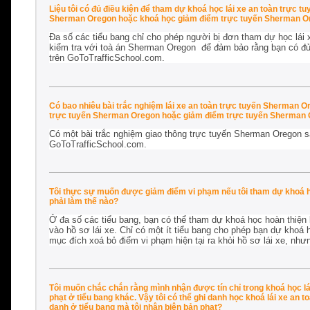
Liệu tôi có đủ điều kiện để tham dự khoá học lái xe an toàn trực
Sherman Oregon hoặc khoá học giảm điểm trực tuyến Sherman Or
Đa số các tiểu bang chỉ cho phép người bị đơn tham dự học lái 
kiểm tra với toà án Sherman Oregon để đảm bảo rằng bạn có đủ 
trên GoToTrafficSchool.com.
Có bao nhiêu bài trắc nghiệm lái xe an toàn trực tuyến Sherman 
trực tuyến Sherman Oregon hoặc giảm điểm trực tuyến Sherman 
Có một bài trắc nghiệm giao thông trực tuyến Sherman Oregon s
GoToTrafficSchool.com.
Tôi thực sự muốn được giảm điểm vi phạm nếu tôi tham dự khoá h
phải làm thế nào?
Ở đa số các tiểu bang, bạn có thể tham dự khoá học hoàn thiện 
vào hồ sơ lái xe. Chỉ có một ít tiểu bang cho phép bạn dự kho
mục đích xoá bỏ điểm vi phạm hiện tại ra khỏi hồ sơ lái xe, nh
Tôi muốn chắc chắn rằng mình nhận được tín chỉ trong khoá học lá
phạt ở tiểu bang khác. Vậy tôi có thể ghi danh học khoá lái xe an 
danh ở tiểu bang mà tôi nhận biên bản phạt?