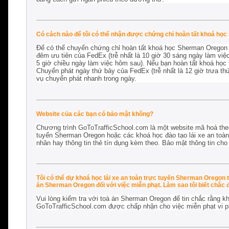
Có cách nào để tôi có thể nhận được chứng chỉ hoàn tất khoá học
Để có thể chuyển chứng chỉ hoàn tất khoá học Sherman Oregon c
đêm ưu tiên của FedEx (trễ nhất là 10 giờ 30 sáng ngày làm việ
5 giờ chiều ngày làm việc hôm sau). Nếu bạn hoàn tất khoá học
Chuyển phát ngày thứ bảy của FedEx (trễ nhất là 12 giờ trưa th
vụ chuyển phát nhanh trong ngày.
Website của các bạn có bảo mật không?
Chương trình GoToTrafficSchool.com là một website mã hoá the
tuyến Sherman Oregon hoặc các khoá học đào tạo lái xe an toàn 
nhân hay thông tin thẻ tín dụng kèm theo. Bảo mật thông tin cho 
Tôi có thể dự khoá học lái xe an toàn trực tuyến Sherman Oregon 
án Sherman Oregon đối với việc miễn phạt. Làm sao tôi biết chắc 
Vui lòng kiểm tra với toà án Sherman Oregon để tin chắc rằng k
GoToTrafficSchool.com được chấp nhận cho
việc miễn phạt vi