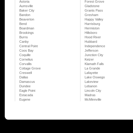
Astoria
Forest Grove
Aumsville
Gladstone
Baker City
Grants Pass
Bandon
Gresham
Beaverton
Happy Valley
Bend
Harrisburg
Boardman
Hermiston
Brookings
Hillsboro
Burns
Hood River
Canby
Hubbard
Central Point
Independence
Coos Bay
Jefferson
Coquille
Junction City
Cornelius
Keizer
Corvallis
Klamath Falls
Cottage Grove
La Grande
Creswell
Lafayette
Dallas
Lake Oswego
Damascus
Lakeview
Dundee
Lebanon
Eagle Point
Lincoln City
Estacada
Madras
Eugene
McMinnville