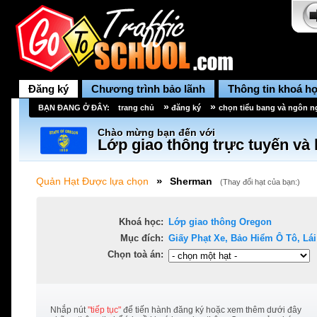
Đăng ký
Chương trình bảo lãnh
Thông tin khoá h
»
»
BẠN ĐANG Ở ĐÂY:
trang chủ
đăng ký
chọn tiểu bang và ngôn 
Chào mừng bạn đến với
Lớp giao thông trực tuyến và 
»
Quản Hạt Được lựa chọn
Sherman
(
Thay đổi hạt của bạn:
)
Khoá học:
Lớp giao thông
Oregon
Mục đích:
Giấy Phạt Xe, Bảo Hiểm Ô Tô, Lái 
Chọn toà án:
Nhắp nút
"tiếp tục"
để tiến hành đăng ký hoặc xem thêm dưới đây