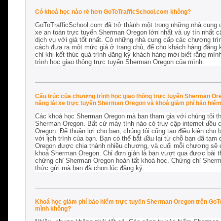
Có khoá học nào rẻ hơn GoToTrafficSchool.com không?
GoToTrafficSchool.com đã trở thành một trong những nhà cung c
xe an toàn trực tuyến Sherman Oregon lớn nhất và uy tín nhất c
dịch vụ với giá tốt nhất. Có những nhà cung cấp các chương tr
cách đưa ra một mức giá ở trang chủ, để cho khách hàng đăng 
chỉ khi kết thúc quá trình đăng ký khách hàng mới biết rằng mình
trình học giao thông trực tuyến Sherman Oregon của mình.
Cấu trúc của chương trình học giao thông trực tuyến Sherman Ore
năng lái xe trực tuyến Sherman Oregon và khoá giảm phí bảo hiể
Các khoá học Sherman Oregon mà bạn tham gia với chúng tôi th
Sherman Oregon. Bất cứ máy tính nào có truy cập internet đều 
Oregon. Để thuận lợi cho bạn, chúng tôi cũng tạo điều kiện ch
với lịch trình của bạn. Bạn có thể bắt đầu lại từ chỗ bạn đã tạm
Oregon được chia thành nhiều chương, và cuối mỗi chương sẽ có 
khoá Sherman Oregon. Chỉ đơn giản là bạn vượt qua được bài thi
chứng chỉ Sherman Oregon hoàn tất khoá học. Chứng chỉ Sher
thức gửi mà bạn đã chọn lúc đăng ký.
Khoá học giảm phí bảo hiểm trực tuyến Sherman Oregon trên GoToTr
mình không?