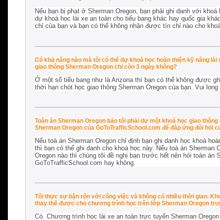
Nếu bạn bị phạt ở Sherman Oregon, bạn phải ghi danh với khoá 
dự khoá học lái xe an toàn cho tiểu bang khác hay quốc gia khá
chỉ của bạn và bạn có thể không nhận được tín chỉ nào cho kho
Có khả năng nào mà tôi có thể dự khoá học hoàn thiện kỹ năng lá
giao thông Sherman Oregon chỉ còn 3 ngày không?
Ở một số tiểu bang như là Arizona thì bạn có thể không được gh
thời hạn chót học giao thông Sherman Oregon của bạn. Vui long
Toàn án Sherman Oregon bảo tôi phải dự một khoá học giao thông S
Sherman Oregon của GoToTrafficSchool.com để đáp ứng đòi hỏi c
Nếu toà án Sherman Oregon chỉ định bạn ghi danh học khoá hoà
thì bạn có thể ghi danh cho khoá học này. Nếu toà án Sherman O
Oregon nào thì chúng tôi đề nghị bạn trước hết nên hỏi toàn án
GoToTrafficSchool.com hay không.
Tôi thực sự bận rộn với công việc và không có nhiều thời gian. K
thay thế được cho chương trình học trên lớp Sherman Oregon tr
Có. Chương trình học lái xe an toàn trực tuyến Sherman Oregon