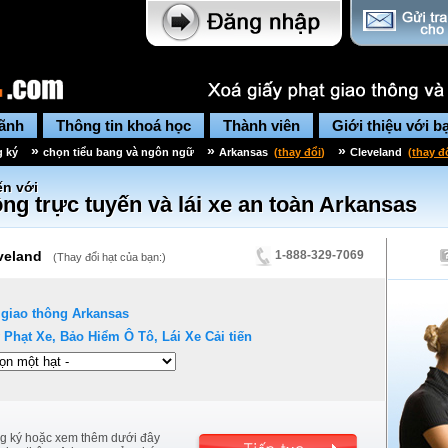
lãnh
Thông tin khoá học
Thành viên
Giới thiệu với b
»
»
»
g ký
chọn tiểu bang và ngôn ngữ
Arkansas
(
thay đổi
)
Cleveland
(
thay đ
n với
ng trực tuyến và lái xe an toàn
Arkansas
veland
1-888-329-7069
(
Thay đổi hạt của bạn:
)
 giao thông
Arkansas
 Phạt Xe, Bảo Hiểm Ô Tô, Lái Xe Cải tiến
g ký hoặc xem thêm dưới đây