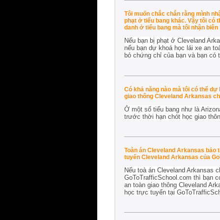
Tôi muốn chắc chắn rằng mình nhận
phạt ở tiểu bang khác. Vậy tôi có 
danh ở tiểu bang mà tôi nhận biên
Nếu bạn bị phạt ở Cleveland Arka
nếu bạn dự khoá học lái xe an to
bỏ chứng chỉ của bạn và bạn có 
Có khả năng nào mà tôi có thể dự 
giao thông Cleveland Arkansas ch
Ở một số tiểu bang như là Arizon
trước thời hạn chót học giao thô
Toàn án Cleveland Arkansas bảo tô
tuyến Cleveland Arkansas của GoT
Nếu toà án Cleveland Arkansas ch
GoToTrafficSchool.com thì bạn có
an toàn giao thông Cleveland Ark
học trực tuyến tại GoToTrafficS