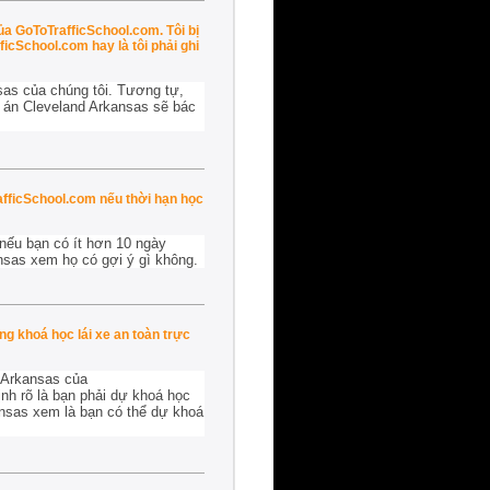
ủa GoToTrafficSchool.com. Tôi bị
ficSchool.com hay là tôi phải ghi
sas của chúng tôi. Tương tự,
à án Cleveland Arkansas sẽ bác
afficSchool.com nếu thời hạn học
 nếu bạn có ít hơn 10 ngày
ansas xem họ có gợi ý gì không.
g khoá học lái xe an toàn trực
d Arkansas của
nh rõ là bạn phải dự khoá học
ansas xem là bạn có thể dự khoá