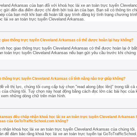
eland Arkansas của bạn đối với khoá học lái xe an toàn trực tuyến Clevela
 gửi đến địa điểm được chỉ định bởi toà án của bạn. Bạn sẽ có thông tin chi
ép của bạn một khi bạn đã hoàn tất quy trình đăng ký tình trạng chương trìn
 lái xe an toàn trực tuyến Cleveland Arkansas.
c giao thông trực tuyến Cleveland Arkansas có thể được hoàn lại hay không?
nh học giao thông trực tuyến Cleveland Arkansas có thể được hoàn lại
ở bất
 an toàn trực tuyến Cleveland Arkansas nếu bạn gửi yêu cầu trước khi chứng 
o thông trực tuyến Cleveland Arkansas có tính năng nào trợ giúp không?
 về thị lực, chúng tôi cung cấp tuỳ chọn "read along (đọc lên)" trong tất cả 
 của chúng tôi. Tuỳ chọn này hoạt động bằng cách đọc lớn các bài học của k
n xem những dòng chữ trên màn hình.
rkansas đều chấp nhận khoá học lái xe an toàn trực tuyến Cleveland Arkansas 
nsas của GoToTrafficSchool.com không?
p nhận khoá học lái xe an toàn trực tuyến Cleveland Arkansas của chúng tôi. 
 án để đảm bảo rằng khoá học lái xe an toàn trực tuyến tại GoToTrafficScho