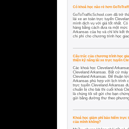
Có khoá học nào rẻ hơn GoToTraf
GoToTrafficSchool.com đã trở th
lái xe an toàn trực tuyến Clevela
mình dịch vụ với giá tốt nhất. C
hàng bằng cách đưa ra một mức g
Arkansas của họ và chỉ khi kết th
chi phí cho chương trình học gia
Cấu trúc của chương trình học gia
thiện kỹ năng lái xe trực tuyến C
Các khoá học Cleveland Arkansas
Cleveland Arkansas. Bất cứ máy t
Cleveland Arkansas. Để thuận lợi
Arkansas phù hợp với lịch trình c
trực tuyến Cleveland Arkansas đ
chuẩn bị cho bài thi cuối khoá C
là chúng tôi sẽ gửi cho bạn chứ
gửi bằng đường thư theo phương
Khoá học giảm phí bảo hiểm trực t
của mình không?