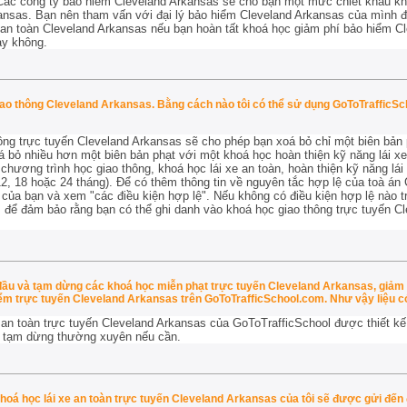
 Các công ty bảo hiểm Cleveland Arkansas sẽ cho bạn một mức chiết khấu kh
kansas. Bạn nên tham vấn với đại lý bảo hiểm Cleveland Arkansas của mình 
e an toàn Cleveland Arkansas nếu bạn hoàn tất khoá học giảm phí bảo hiểm 
ay không.
giao thông Cleveland Arkansas. Bằng cách nào tôi có thể sử dụng GoToTrafficS
ng trực tuyến Cleveland Arkansas sẽ cho phép bạn xoá bỏ chỉ một biên bản p
 bỏ nhiều hơn một biên bản phạt với một khoá học hoàn thiện kỹ năng lái xe
hương trình học giao thông, khoá học lái xe an toàn, hoàn thiện kỹ năng lá
(12, 18 hoặc 24 tháng). Để có thêm thông tin về nguyên tắc hợp lệ của toà án
 của bạn và xem "các điều kiện hợp lệ". Nếu không có điều kiện hợp lệ nào t
 để đảm bảo rằng bạn có thể ghi danh vào khoá học giao thông trực tuyến C
 đầu và tạm dừng các khoá học miễn phạt trực tuyến Cleveland Arkansas, giảm 
m trực tuyến Cleveland Arkansas trên GoToTrafficSchool.com. Như vậy liệu 
 an toàn trực tuyến Cleveland Arkansas của GoToTrafficSchool được thiết kế 
à tạm dừng thường xuyên nếu cần.
khoá học lái xe an toàn trực tuyến Cleveland Arkansas của tôi sẽ được gửi đến 