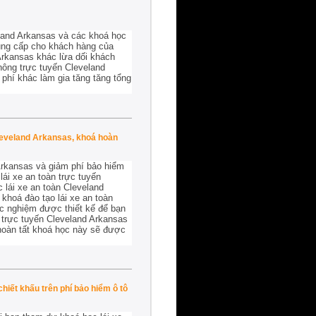
land Arkansas và các khoá học
 cung cấp cho khách hàng của
Arkansas khác lừa dối khách
hông trực tuyến Cleveland
 phí khác làm gia tăng tăng tổng
Cleveland Arkansas, khoá hoàn
Arkansas và giảm phí bảo hiểm
ái xe an toàn trực tuyến
 lái xe an toàn Cleveland
 khoá đào tạo lái xe an toàn
c nghiệm được thiết kế để bạn
e trực tuyến Cleveland Arkansas
hoàn tất khoá học này sẽ được
iết khấu trên phí bảo hiểm ô tô