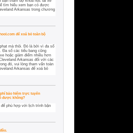
i bạn tham dự khoá học lái xe
để tìm hiểu xem bạn có được
Cleveland Arkansas trong chương
chool.com để xoá bỏ toàn bộ
hạt mà thôi. Đó là bởi vì đa số
. Đa số các tiểu bang cũng
i xe hoặc giảm điểm nhiều hơn
 Cleveland Arkansas đối với các
rong đó, vui lòng tham vấn toàn
leveland Arkansas để xoá bỏ
phí bảo hiểm trực tuyến
có được không?
để phù hợp với lịch trình bận
đâu.