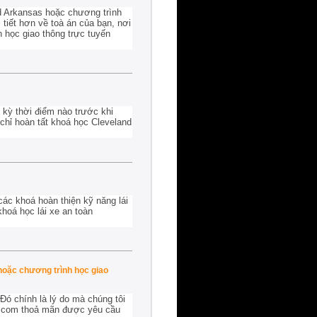
nd Arkansas hoặc chương trình
 tiết hơn về toà án của bạn, nơi
h học giao thông trực tuyến
 kỳ thời điểm nào trước khi
chỉ hoàn tất khoá học Cleveland
các khoá hoàn thiện kỹ năng lái
hoá học lái xe an toàn
hoặc chương trình học giao
Đó chính là lý do mà chúng tôi
ol.com thoả mãn được yêu cầu