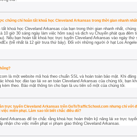
ược chứng chỉ hoàn tất khoá học Cleveland Arkansas trong thời gian nhanh nhấ
tất khoá học Cleveland Arkansas của bạn trong thời gian nhanh nhất, chúng 
là 10 giờ 30 sáng ngày làm việc hôm sau) và dịch vụ Chuyển phát qua đêm ti
u). Nếu bạn hoàn tất khoá học trực tuyến Cleveland Arkansas vào ngày thứ s
Ex (trễ nhất là 12 giờ trưa thứ bảy). Đối với những người ở hạt Los Angele
.
không?
com là một website mã hoá theo chuẩn SSL và hoàn toàn bảo mật. Khi đăng 
c khoá học đào tạo lái xe an toàn Cleveland Arkansas của chúng tôi, bạn khôn
g kèm theo. Bảo mật thông tin cho bạn là ưu tiên số một của chúng tôi.
toàn trực tuyến Cleveland Arkansas trên GoToTrafficSchool.com nhưng chỉ với 
việc miễn phạt. Làm sao tôi biết chắc điều đó?
eland Arkansas để tin chắc rằng khoá học hoàn thiện kỹ năng lái xe trực tuy
ấp nhận cho
việc miễn phạt vi phạm giao thông Cleveland Arkansas.