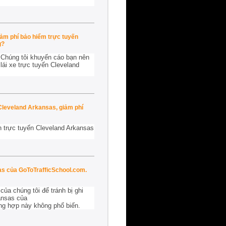
iảm phí bảo hiểm trực tuyến
g?
. Chúng tôi khuyến cáo bạn nên
lái xe trực tuyến Cleveland
 Cleveland Arkansas, giảm phí
n trực tuyến Cleveland Arkansas
as của GoToTrafficSchool.com.
ủa chúng tôi để tránh bị ghi
ansas của
ờng hợp này không phổ biến.