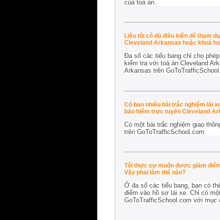
của toà án.
Liệu tôi có đủ điều kiện để tham 
Cleveland Arkansas hoặc khoá họ
Đa số các tiểu bang chỉ cho phép
kiểm tra với toà án Cleveland Ar
Arkansas trên GoToTrafficSchool
Có bao nhiêu bài trắc nghiệm lái 
bảo hiểm trực tuyến Cleveland Ar
Có một bài trắc nghiệm giao thôn
trên GoToTrafficSchool.com.
Tôi thực sự muốn được giảm điểm 
Vậy phải làm thế nào?
Ở đa số các tiểu bang, bạn có th
điểm vào hồ sơ lái xe. Chỉ có mộ
GoToTrafficSchool.com với mục đí