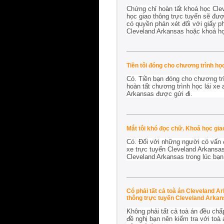
Chứng chỉ hoàn tất khoá học Clev
học giao thông trực tuyến sẽ được
có quyền phán xét đối với giấy ph
Cleveland Arkansas hoặc khoá học
Tiền tôi đóng cho chương trình họ
Có. Tiền bạn đóng cho chương trì
hoàn tất chương trình học lái xe
Arkansas được gửi đi.
Mắt tôi khó đọc chữ. Khoá học gia
Có. Đối với những người có vấn đề
xe trực tuyến Cleveland Arkansas
Cleveland Arkansas trong lúc bạ
Có phải tất cả toà án Cleveland A
thông trực tuyến Cleveland Arka
Không phải tất cả toà án đều chấ
đề nghị bạn nên kiểm tra với toà