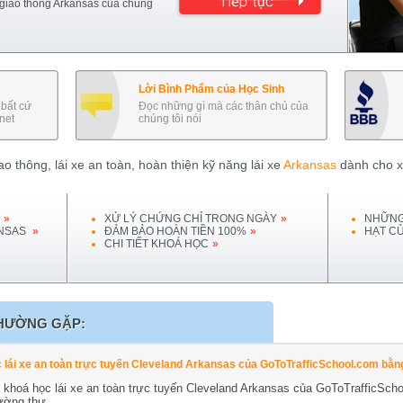
 giao thông
Arkansas
của chúng
Lời Bình Phẩm của Học Sinh
bất cứ
Đọc những gì mà các thân chủ của
net
chúng tôi nói
o thông, lái xe an toàn, hoàn thiện kỹ năng lái xe
Arkansas
dành cho xo
»
XỬ LÝ CHỨNG CHỈ TRONG NGÀY
»
NHỮNG
NSAS
»
ĐẢM BẢO HOÀN TIỀN 100%
»
HẠT C
CHI TIẾT KHOÁ HỌC
»
HƯỜNG GẶP:
ọc lái xe an toàn trực tuyến Cleveland Arkansas của GoToTrafficSchool.com bằ
khoá học lái xe an toàn trực tuyến Cleveland Arkansas của GoToTrafficScho
ường thư.