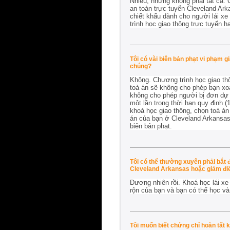
Nhiều, nhưng không phải tất cả.
an toàn trực tuyến Cleveland Ar
chiết khấu dành cho người lái x
trình học giao thông trực tuyến h
Tôi có vài biên bản phạt vi phạm 
chúng?
Không. Chương trình học giao thô
toà án sẽ không cho phép bạn xoá
không cho phép người bị đơn dự c
một lần trong thời hạn quy định 
khoá học giao thông, chọn toà án
án của bạn ở Cleveland Arkansas
biên bản phạt.
Tôi có thể thường xuyên phải bắt
Cleveland Arkansas hoặc giảm điể
Đương nhiên rồi. Khoá học lái xe
rộn của bạn và bạn có thể học v
Tôi muốn biết chứng chỉ hoàn tất 