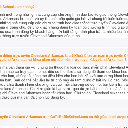
ficSchool.com không?
ành một trong những nhà cung cấp chương trình đào tạo về giao thông Cleve
nd Arkansas lớn nhất và uy tín nhất cấp quốc gia bởi vì chúng tôi luôn luôn
ó những nhà cung cấp các chương trình học giao thông trực tuyến Cleveland 
iá ở trang chủ, để cho khách hàng đăng ký toàn bộ chương trình học giao t
úc quá trình đăng ký khách hàng mới biết rằng mình phải trả rất nhiều loại ẩn
o thông trực tuyến Cleveland Arkansas của mình.
o thông trực tuyến Cleveland Arkansas là gì? Khoá lái xe an toàn trực tuyến 
leveland Arkansas và khoá giảm phí bảo hiểm trực tuyến Cleveland Arkansas ?
 mà bạn tham gia với chúng tôi thuộc hai loại cơ bản: miễn phạt Cleveland 
ính nào có truy cập internet đều có thể được sử dụng để tham dự khoá học l
 cho bạn, chúng tôi cũng tạo điều kiện cho bạn bắt đầu và tạm dừng khoá học
ủa bạn. Bạn có thể bắt đầu lại từ chỗ bạn đã tạm dừng ở bất kỳ lúc nào. Mỗi
ược chia thành nhiều chương, và cuối mỗi chương sẽ có một bài kiểm tra trắ
leveland Arkansas. Chỉ đơn giản là bạn vượt qua được bài thi cuối khoá lái x
ng chỉ Cleveland Arkansas hoàn tất khoá học. Chứng chỉ Cleveland Arkansas 
 thức gửi mà bạn đã chọn lúc đăng ký.
uyến Cleveland Arkansas trên GoToTrafficSchool.com có thể giúp tôi có được ch