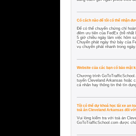
Có cách nào để tôi có thể nhận đ
Để có thể chuyển chứng chỉ hoàn 
đêm ưu tiên của FedEx (trễ nhất 
5 giờ chiều ngày làm việc hôm sa
Chuyển phát ngày thứ bảy của Fed
vụ chuyển phát nhanh trong ngày
Website của các bạn có bảo mật 
Chương trình GoToTrafficSchool.
tuyến Cleveland Arkansas hoặc cá
cá nhân hay thông tin thẻ tín dụn
Tôi có thể dự khoá học lái xe an 
toà án Cleveland Arkansas đối với 
Vui lòng kiểm tra với toà án Clev
GoToTrafficSchool.com được ch