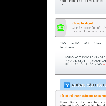
những thông tin bổ ích về khoá học
tôi.
Khoá phê duyệt
Có thể được chấp nhận từ 
máy điện toán nào có inter
Thông tin thêm về khoá học gia
bảo hiểm.
LỚP GIAO THÔNG
ARKANSAS
TOÀN ÁN CHẤP THUẬN
ARKA
HỖ TRỢ KHÁCH HÀNG 24/7
»
NHỮNG CÂU HỎI T
Tôi có thể thanh toán cho khoá h
Được. Bạn có thể thanh toán cho 
bằng cách gửi ngân phiếu theo đ