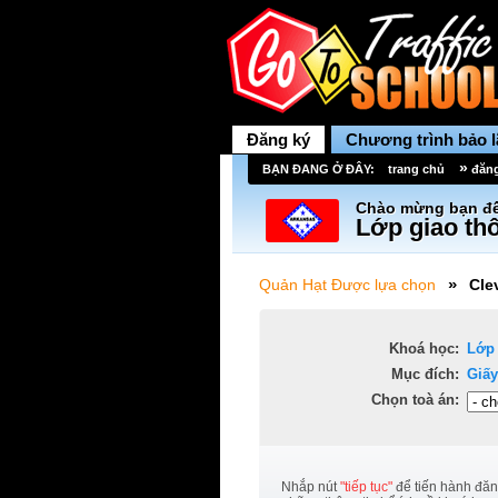
Đăng ký
Chương trình bảo 
»
BẠN ĐANG Ở ĐÂY:
trang chủ
đăn
Chào mừng bạn đế
Lớp giao thô
»
Quản Hạt Được lựa chọn
Cle
Khoá học:
Lớp
Mục đích:
Giấy
Chọn toà án:
Nhắp nút
"tiếp tục"
để tiến hành đăn