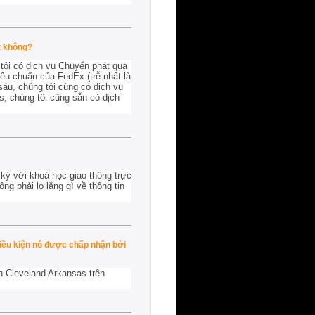
t không?
tôi có dịch vụ Chuyển phát qua
êu chuẩn của FedEx (trễ nhất là
áu, chúng tôi cũng có dịch vụ
s, chúng tôi cũng sẵn có dịch
ký với khoá học giao thông trực
g phải lo lắng gì về thông tin
điều kiện nó được chấp nhận bởi
ến Cleveland Arkansas trên