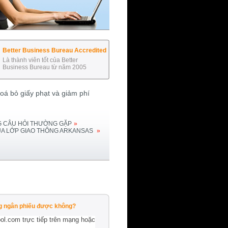
Better Business Bureau Accredited
Là thành viên tốt của Better
Business Bureau từ năm 2005
á bỏ giấy phạt và giảm phí
 CÂU HỎI THƯỜNG GẶP
»
ỦA LỚP GIAO THÔNG
ARKANSAS
»
ng ngân phiếu được không?
ol.com trực tiếp trên mạng hoặc