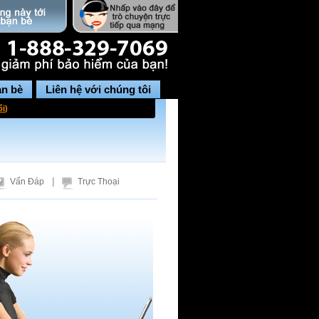
ạn bè
Liên hệ với chúng tôi
ổi
)
|
Vấn Đáp
Trực Thoại