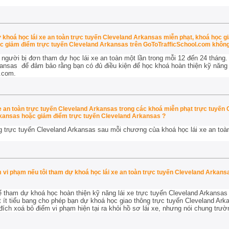
dự khoá học lái xe an toàn trực tuyến Cleveland Arkansas miễn phạt, khoá học g
c giảm điểm trực tuyến Cleveland Arkansas trên GoToTrafficSchool.com khôn
 người bị đơn tham dự học lái xe an toàn một lần trong mỗi 12 đến 24 tháng
kansas để đảm bảo rằng bạn có đủ điều kiện để học khoá hoàn thiện kỹ năng 
.com.
xe an toàn trực tuyến Cleveland Arkansas trong các khoá miễn phạt trực tuyến
kansas hoặc giảm điểm trực tuyến Cleveland Arkansas ?
g trực tuyến Cleveland Arkansas sau mỗi chương của khoá học lái xe an toà
vi phạm nếu tôi tham dự khoá học lái xe an toàn trực tuyến Cleveland Arkans
ể tham dự khoá học hoàn thiện kỹ năng lái xe trực tuyến Cleveland Arkansas c
t ít tiểu bang cho phép bạn dự khoá học giao thông trực tuyến Cleveland Ark
ch xoá bỏ điểm vi phạm hiện tại ra khỏi hồ sơ lái xe, nhưng nói chung trư