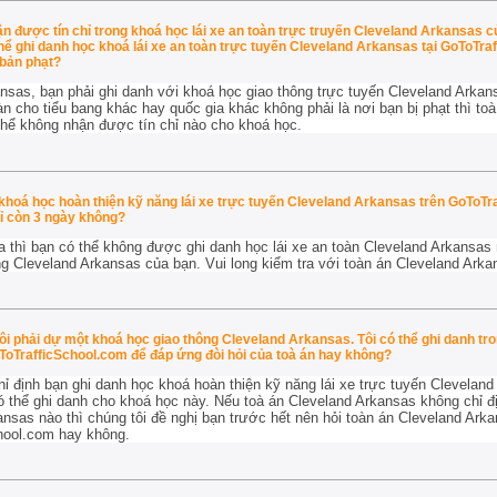
 được tín chỉ trong khoá học lái xe an toàn trực truyến Cleveland Arkansas c
thể ghi danh học khoá lái xe an toàn trực tuyến Cleveland Arkansas tại GoToTraf
 bản phạt?
nsas, bạn phải ghi danh với khoá học giao thông trực tuyến Cleveland Arkan
àn cho tiểu bang khác hay quốc gia khác không phải là nơi bạn bị phạt thì to
thể không nhận được tín chỉ nào cho khoá học.
khoá học hoàn thiện kỹ năng lái xe trực tuyến Cleveland Arkansas trên GoToTr
ỉ còn 3 ngày không?
a thì bạn có thể không được ghi danh học lái xe an toàn Cleveland Arkansas
ng Cleveland Arkansas của bạn. Vui long kiểm tra với toàn án Cleveland Ark
i phải dự một khoá học giao thông Cleveland Arkansas. Tôi có thể ghi danh tron
oTrafficSchool.com để đáp ứng đòi hỏi của toà án hay không?
ỉ định bạn ghi danh học khoá hoàn thiện kỹ năng lái xe trực tuyến Clevelan
 thể ghi danh cho khoá học này. Nếu toà án Cleveland Arkansas không chỉ đị
ansas nào thì chúng tôi đề nghị bạn trước hết nên hỏi toàn án Cleveland Ark
chool.com hay không.