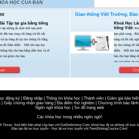
HOÁ HỌC CỦA BẠN
Giao thông Việt Trường, Bảo
00
i Tập tại gia bằng tiếng
Khoá Học Làm
tiếng Việt:
 tập không ấn định thời hạn phải
Kho
ửi đến bạn cùng với bảng trả lời trắc
hạn phải xong.
Bài
trả lại bảng đó lại cho chúng tôi bằng
bảng trả lời trắc n
thư để chấm điểm . Một khi bạn học
lại cho chúng tôi b
 thông báo cho bạn bằng điện thư,
và sẽ
điểm . Một khi bạ
ho toà giùm cho bạn.
báo cho bạn bằng đ
cho toà giùm cho bạ
học đăng ký
|
Đăng nhập
|
Thông tin khóa học
|
Thành viên
|
Giảm giá bảo hiể
n
|
Giấy chứng nhận giao hàng
|
Địa điểm thử nghiệm
|
Chương trình bảo lãnh
Ngôn ngữ khóa học
|
Sơ đồ trang web
Các khóa học trong nhiều ngôn ngữ!
 ở Texas: Xoá biên bản phạt của bạn với
GetDefensive.Com
, khoá học lái xe phòng vệ trực t
Đào tạo lái xe trực tuyến - Học lái xe trực tuyến với
TeenDrivingCourse.Com!