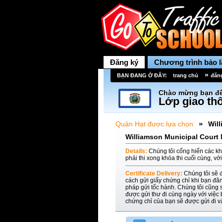
Đăng ký
Chương trình bảo 
»
BẠN ĐANG Ở ĐÂY:
trang chủ
đăn
Chào mừng bạn đế
Lớp giao thô
»
Quản Hạt được lựa chọn
Wil
Williamson Municipal Court 
Details:
Chúng tôi cống hiến các kh
phải thi xong khóa thi cuối cùng, vớ
Certificate Delivery:
Chúng tôi sẽ 
cách gửi giấy chứng chỉ khi bạn đă
pháp gửi tốc hành. Chúng tôi cũng s
được gửi thư đi cùng ngày với việc
chứng chỉ của bạn sẽ được gửi đi 