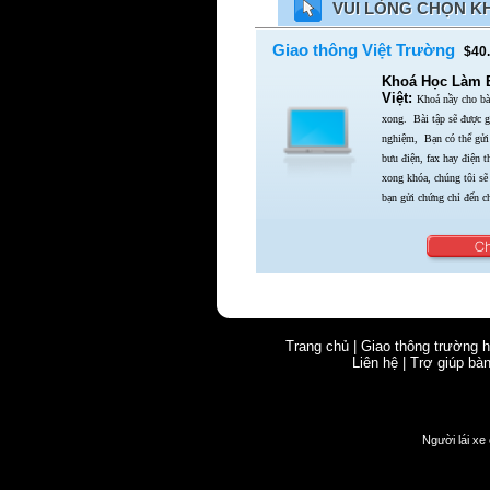
VUI LÒNG CHỌN K
Giao thông Việt Trường
$40.
Khoá Học Làm Bà
Việt:
Khoá nầy cho bài
xong.
Bài tập sẽ được g
nghiệm,
Bạn có thể gửi 
bưu điện,
fax hay điện 
xong khóa,
chúng tôi sẽ
bạn gửi chứng chỉ đến c
Trang chủ
|
Giao thông trường 
Liên hệ
|
Trợ giúp bà
Người lái xe