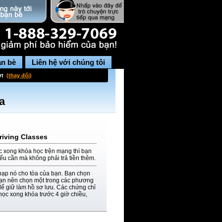
ạn bè
Liên hệ với chúng tôi
rt
(
thay đổi
)
a
riving Classes
c xong khóa học trện mạng thì bạn
nếu cần mà không phải trả tiền thêm.
nạp nó cho tòa của bạn. Bạn chọn
 bạn nên chọn một trong các phương
để giữ làm hồ sơ lưu. Các chứng chỉ
học xong khóa trước 4 giờ chiều,