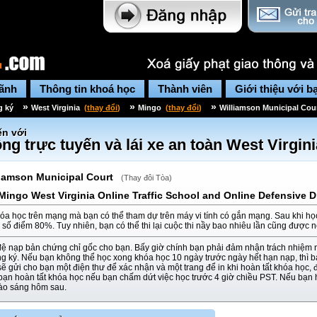
lãnh
Thông tin khoá học
Thành viên
Giới thiệu với b
»
»
»
g ký
West Virginia
(
thay đổi
)
Mingo
(
thay đổi
)
Williamson Municipal Cou
n với
ng trực tuyến và lái xe an toàn
West Virgini
liamson Municipal Court
(
Thay đôi Tòa
)
Mingo West Virginia Online Traffic School and Online Defensive D
óa học trên mạng mà bạn có thể tham dự trên máy vi tính có gắn mạng. Sau khi họ
i số điểm 80%. Tuy nhiên, bạn có thể thi lại cuộc thi nầy bao nhiêu lần cũng được 
đệ nạp bản chứng chỉ gốc cho bạn. Bấy giờ chính bạn phải đảm nhận trách nhiệm 
ng ký. Nếu bạn không thể học xong khóa học 10 ngày trước ngày hết hạn nạp, thì
ẽ gửi cho bạn một điện thư để xác nhận và một trang để in khi hoàn tất khóa học, 
 bạn hoàn tất khóa học nếu bạn chấm dứt việc học trước 4 giờ chiều PST. Nếu bạn 
vào sáng hôm sau.