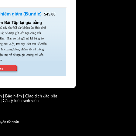
 hiểm giảm (Bundle)
$45.00
 Bài Tập tại gia bằng
á nầy cho bài tập không ấn định thời
 tập sẽ được gửi đến bạn cùng với
ghiệm,
Bạn có thể gửi trả lại bảng đó
ằng bưu điện,
fax hay điện thư để chấm
n học xong khóa,
chúng tôi sẽ thông
iện thư,
và sẽ bạn gửi chứng chỉ đến
n.
m
|
Bảo hiểm
|
Giao dịch đặc biệt
|
Các ý kiến sinh viên
uyến tốt nhất!