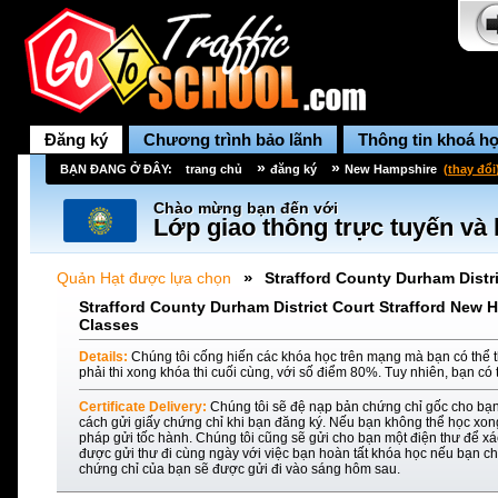
Đăng ký
Chương trình bảo lãnh
Thông tin khoá h
»
»
BẠN ĐANG Ở ĐÂY:
trang chủ
đăng ký
New Hampshire
(
thay đổi
Chào mừng bạn đến với
Lớp giao thông trực tuyến và 
»
Quản Hạt được lựa chọn
Strafford County Durham Distri
Strafford County Durham District Court Strafford New 
Classes
Details:
Chúng tôi cống hiến các khóa học trên mạng mà bạn có thể t
phải thi xong khóa thi cuối cùng, với số điểm 80%. Tuy nhiên, bạn có 
Certificate Delivery:
Chúng tôi sẽ đệ nạp bản chứng chỉ gốc cho bạn
cách gửi giấy chứng chỉ khi bạn đăng ký. Nếu bạn không thể học xon
pháp gửi tốc hành. Chúng tôi cũng sẽ gửi cho bạn một điện thư để xác
được gửi thư đi cùng ngày với việc bạn hoàn tất khóa học nếu bạn ch
chứng chỉ của bạn sẽ được gửi đi vào sáng hôm sau.