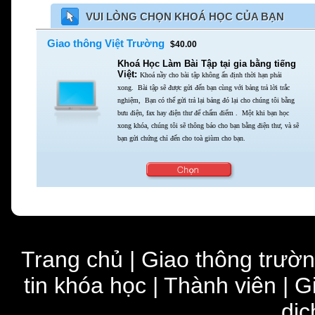
VUI LÒNG CHỌN KHOÁ HỌC CỦA BẠN
Giao thông Việt Trường
$40.00
Khoá Học Làm Bài Tập tại gia bằng tiếng
Việt:
Khoá nầy cho bài tập không ấn định thời hạn phải
xong.
Bài tập sẽ được gửi đến bạn cùng với bảng trả lời trắc
nghiệm,
Bạn có thể gửi trả lại bảng đó lại cho chúng tôi bằng
bưu điện,
fax hay điện thư để chấm điểm . Một khi bạn học
xong khóa,
chúng tôi sẽ thông báo cho bạn bằng điện thư,
và sẽ
bạn gửi chứng chỉ đến cho toà giùm cho bạn.
Trang chủ
|
Giao thông trườ
tin khóa học
|
Thành viên
|
G
dịc