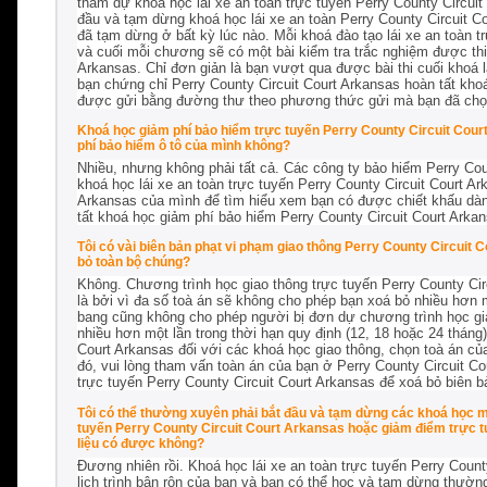
tham dự khoá học lái xe an toàn trực tuyến Perry County Circuit
đầu và tạm dừng khoá học lái xe an toàn Perry County Circuit Co
đã tạm dừng ở bất kỳ lúc nào. Mỗi khoá đào tạo lái xe an toàn 
và cuối mỗi chương sẽ có một bài kiểm tra trắc nghiệm được thiế
Arkansas. Chỉ đơn giản là bạn vượt qua được bài thi cuối khoá lá
bạn chứng chỉ Perry County Circuit Court Arkansas hoàn tất kho
được gửi bằng đường thư theo phương thức gửi mà bạn đã chọn
Khoá học giảm phí bảo hiểm trực tuyến Perry County Circuit Court
phí bảo hiểm ô tô của mình không?
Nhiều, nhưng không phải tất cả. Các công ty bảo hiểm Perry Co
khoá học lái xe an toàn trực tuyến Perry County Circuit Court A
Arkansas của mình để tìm hiểu xem bạn có được chiết khấu dành
tất khoá học giảm phí bảo hiểm Perry County Circuit Court Arkan
Tôi có vài biên bản phạt vi phạm giao thông Perry County Circuit
bỏ toàn bộ chúng?
Không. Chương trình học giao thông trực tuyến Perry County Cir
là bởi vì đa số toà án sẽ không cho phép bạn xoá bỏ nhiều hơn m
bang cũng không cho phép người bị đơn dự chương trình học giao
nhiều hơn một lần trong thời hạn quy định (12, 18 hoặc 24 tháng)
Court Arkansas đối với các khoá học giao thông, chọn toà án củ
đó, vui lòng tham vấn toàn án của bạn ở Perry County Circuit C
trực tuyến Perry County Circuit Court Arkansas để xoá bỏ biên b
Tôi có thể thường xuyên phải bắt đầu và tạm dừng các khoá học m
tuyến Perry County Circuit Court Arkansas hoặc giảm điểm trực t
liệu có được không?
Đương nhiên rồi. Khoá học lái xe an toàn trực tuyến Perry Coun
lịch trình bận rộn của bạn và bạn có thể học và tạm dừng thườn