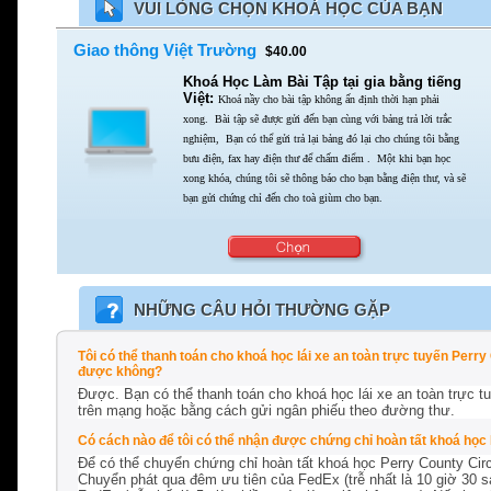
VUI LÒNG CHỌN KHOÁ HỌC CỦA BẠN
Giao thông Việt Trường
$40.00
Khoá Học Làm Bài Tập tại gia bằng tiếng
Việt:
Khoá nầy cho bài tập không ấn định thời hạn phải
xong.
Bài tập sẽ được gửi đến bạn cùng với bảng trả lời trắc
nghiệm,
Bạn có thể gửi trả lại bảng đó lại cho chúng tôi bằng
bưu điện,
fax hay điện thư để chấm điểm . Một khi bạn học
xong khóa,
chúng tôi sẽ thông báo cho bạn bằng điện thư,
và sẽ
bạn gửi chứng chỉ đến cho toà giùm cho bạn.
NHỮNG CÂU HỎI THƯỜNG GẶP
Tôi có thể thanh toán cho khoá học lái xe an toàn trực tuyến Per
được không?
Được. Bạn có thể thanh toán cho khoá học lái xe an toàn trực t
trên mạng hoặc bằng cách gửi ngân phiếu theo đường thư.
Có cách nào để tôi có thể nhận được chứng chỉ hoàn tất khoá học 
Để có thể chuyển chứng chỉ hoàn tất khoá học Perry County Circu
Chuyển phát qua đêm ưu tiên của FedEx (trễ nhất là 10 giờ 30 