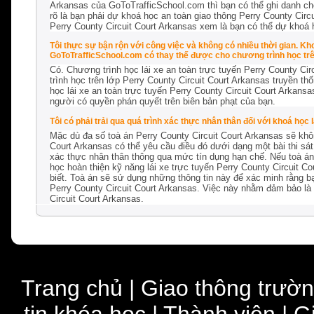
Arkansas của GoToTrafficSchool.com thì bạn có thể ghi danh cho
rõ là bạn phải dự khoá học an toàn giao thông Perry County Circu
Perry County Circuit Court Arkansas xem là bạn có thể dự khoá 
Tôi thực sự bận rộn với công việc và không có nhiều thời gian. Kh
GoToTrafficSchool.com có thay thế được cho chương trình học tr
Có. Chương trình học lái xe an toàn trực tuyến Perry County C
trình học trên lớp Perry County Circuit Court Arkansas truyền t
học lái xe an toàn trực tuyến Perry County Circuit Court Arkans
người có quyền phán quyết trên biên bản phạt của bạn.
Tôi có phải trải qua quá trình xác thực nhân thân đối với khoá học
Mặc dù đa số toà án Perry County Circuit Court Arkansas sẽ khô
Court Arkansas có thể yêu cầu điều đó dưới dạng một bài thi sá
xác thực nhân thân thông qua mức tín dụng hạn chế. Nếu toà án 
học hoàn thiện kỹ năng lái xe trực tuyến Perry County Circuit C
biết. Toà án sẽ sử dụng những thông tin này để xác minh rằng bạn
Perry County Circuit Court Arkansas. Việc này nhằm đảm bảo là
Circuit Court Arkansas.
Trang chủ
|
Giao thông trườ
tin khóa học
|
Thành viên
|
G