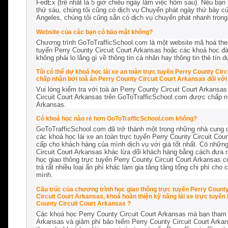
FedEx (trễ nhất là 5 giờ chiều ngày làm việc hôm sau). Nếu bạn
thứ sáu, chúng tôi cũng có dịch vụ Chuyển phát ngày thứ bảy củ
Angeles, chúng tôi cũng sẵn có dịch vụ chuyển phát nhanh trong
Website của các bạn có bảo mật không?
Chương trình GoToTrafficSchool.com là một website mã hoá the
tuyến Perry County Circuit Court Arkansas hoặc các khoá học đào
không phải lo lắng gì về thông tin cá nhân hay thông tin thẻ tín
Tôi có thể dự khoá học lái xe an toàn trực tuyến Perry County Ci
chấp nhận bởi toà án Perry County Circuit Court Arkansas đối với 
Vui lòng kiểm tra với toà án Perry County Circuit Court Arkansas
Circuit Court Arkansas trên GoToTrafficSchool.com được chấp 
Arkansas.
Có khoá học nào rẻ hơn GoToTrafficSchool.com không?
GoToTrafficSchool.com đã trở thành một trong những nhà cung c
các khoá học lái xe an toàn trực tuyến Perry County Circuit Cour
cấp cho khách hàng của mình dịch vụ với giá tốt nhất. Có nhữn
Circuit Court Arkansas khác lừa dối khách hàng bằng cách đưa 
học giao thông trực tuyến Perry County Circuit Court Arkansas c
trả rất nhiều loại ẩn phí khác làm gia tăng tăng tổng chi phí ch
mình.
Cấu trúc của chương trình học giao thông trực tuyến Perry County 
Circuit Court Arkansas, khoá hoàn thiện kỹ năng lái xe trực tuyế
County Circuit Court Arkansas ?
Các khoá học Perry County Circuit Court Arkansas mà bạn tham gi
Arkansas và giảm phí bảo hiểm Perry County Circuit Court Arkan