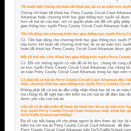
Tôi muốn biết chứng chỉ hoàn tất khoá học lái xe an toàn trực tuy
Chứng chỉ hoàn tất khoá học Perry County Circuit Court Arkansas
Arkansas hoặc chương trình học giao thông trực tuyến sẽ được gử
hơn về toà án của bạn, nơi có quyền phán xét đối với giấy phép 
giao thông trực tuyến Perry County Circuit Court Arkansas hoặc 
Tiền tôi đóng cho chương trình học giao thông trực tuyến Perry C
Có. Tiền bạn đóng cho chương trình học giao thông trực tuyến P
nào trước khi hoàn tất chương trình học lái xe an toàn trực tuy
hoàn tất khoá học Perry County Circuit Court Arkansas được gửi 
Mắt tôi khó đọc chữ. Khoá học giao thông trực tuyến Perry County
Có. Đối với những người có vấn đề về thị lực, chúng tôi cung cấp
xe trực tuyến Perry County Circuit Court Arkansas của chúng tô
an toàn Perry County Circuit Court Arkansas trong lúc bạn xem 
Có phải tất cả toà án Perry County Circuit Court Arkansas đều ch
hoặc chương trình học giao thông trực tuyến Perry County Circu
Không phải tất cả toà án đều chấp nhận khoá học lái xe an toàn t
mà chúng tôi đề nghị bạn nên kiểm tra với toà án để đảm bảo rằ
được yêu cầu của toà án.
Liệu tôi có đủ điều kiện để tham dự khoá học lái xe an toàn trực 
trực tuyến Perry County Circuit Court Arkansas hoặc khoá học gi
GoToTrafficSchool.com không?
Đa số các tiểu bang chỉ cho phép người bị đơn tham dự học lái 
kiểm tra với toà án Perry County Circuit Court Arkansas để đảm 
Perry County Circuit Court Arkansas trên GoToTrafficSchool.com