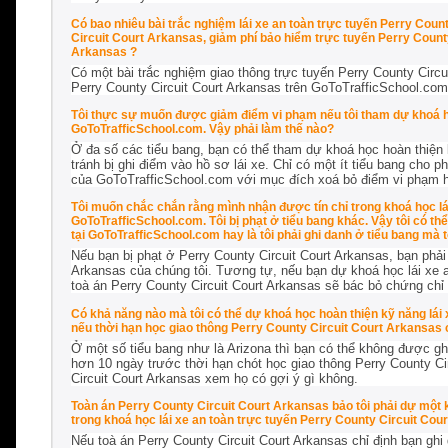
Có bao nhiêu bài trắc nghiệm lái xe an toàn trực tuyến Perry Cou
Circuit Court Arkansas, giảm phí bảo hiểm trực tuyến Perry Count
Arkansas ?
Có một bài trắc nghiệm giao thông trực tuyến Perry County Circ
Perry County Circuit Court Arkansas trên GoToTrafficSchool.com
Tôi thực sự muốn được giảm điểm vi phạm nếu tôi tham dự khoá họ
GoToTrafficSchool.com. Vậy phải làm thế nào?
Ở đa số các tiểu bang, bạn có thể tham dự khoá học hoàn thiện k
tránh bị ghi điểm vào hồ sơ lái xe. Chỉ có một ít tiểu bang cho 
của GoToTrafficSchool.com với mục đích xoá bỏ điểm vi phạm hiệ
Tôi muốn chắc chắn rằng mình nhận được tín chỉ trong khoá học lá
GoToTrafficSchool.com. Tôi bị phạt ở tiểu bang khác. Vậy tôi có th
tại GoToTrafficSchool.com hay là tôi phải ghi danh ở tiểu bang mà 
Nếu bạn bị phạt ở Perry County Circuit Court Arkansas, bạn phải
Arkansas của chúng tôi. Tương tự, nếu bạn dự khoá học lái xe an
toà án Perry County Circuit Court Arkansas sẽ bác bỏ chứng chỉ
Có khả năng nào mà tôi có thể dự khoá học hoàn thiện kỹ năng lái
nếu thời hạn học giao thông Perry County Circuit Court Arkansas 
Ở một số tiểu bang như là Arizona thì bạn có thể không được ghi
hơn 10 ngày trước thời hạn chót học giao thông Perry County Cir
Circuit Court Arkansas xem họ có gợi ý gì không.
Toàn án Perry County Circuit Court Arkansas bảo tôi phải dự một k
trong khoá học lái xe an toàn trực tuyến Perry County Circuit Co
Nếu toà án Perry County Circuit Court Arkansas chỉ định bạn ghi 