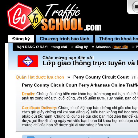
Đăng ký
Chương trình bảo lãnh
Thông tin khoá h
»
»
»
BẠN ĐANG Ở ĐÂY:
trang chủ
đăng ký
Arkansas
(
thay đổi
)
P
Chào mừng bạn đến với
Lớp giao thông trực tuyến và 
»
Quản Hạt được lựa chọn
Perry County Circuit Court
(
Th
Perry County Circuit Court Perry Arkansas Online Traff
Details:
Chúng tôi cống hiến các khóa học trên mạng mà bạn có thể t
phải thi xong khóa thi cuối cùng, với số điểm 80%. Tuy nhiên, bạn có 
Certificate Delivery:
Chúng tôi sẽ đệ nạp bản chứng chỉ gốc cho bạn
cách gửi giấy chứng chỉ khi bạn đăng ký. Nếu bạn không thể học xon
pháp gửi tốc hành. Chúng tôi cũng sẽ gửi cho bạn một điện thư để xác
được gửi thư đi cùng ngày với việc bạn hoàn tất khóa học nếu bạn ch
chứng chỉ của bạn sẽ được gửi đi vào sáng hôm sau.