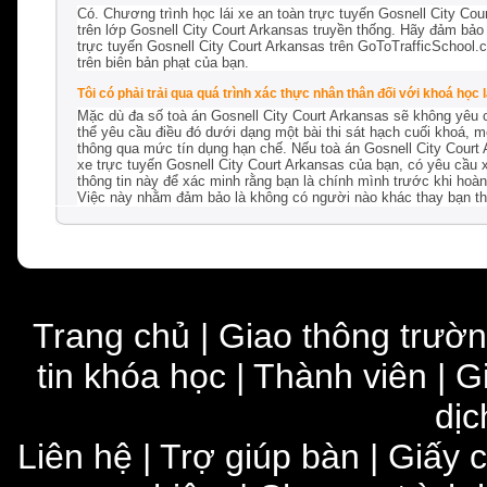
Có. Chương trình học lái xe an toàn trực tuyến Gosnell City C
trên lớp Gosnell City Court Arkansas truyền thống. Hãy đảm bảo 
trực tuyến Gosnell City Court Arkansas trên GoToTrafficSchool.
trên biên bản phạt của bạn.
Tôi có phải trải qua quá trình xác thực nhân thân đối với khoá học
Mặc dù đa số toà án Gosnell City Court Arkansas sẽ không yêu 
thể yêu cầu điều đó dưới dạng một bài thi sát hạch cuối khoá, 
thông qua mức tín dụng hạn chế. Nếu toà án Gosnell City Court 
xe trực tuyến Gosnell City Court Arkansas của bạn, có yêu cầu 
thông tin này để xác minh rằng bạn là chính mình trước khi hoàn 
Việc này nhằm đảm bảo là không có người nào khác thay bạn th
Trang chủ
|
Giao thông trườ
tin khóa học
|
Thành viên
|
G
dịc
Liên hệ
|
Trợ giúp bàn
|
Giấy 