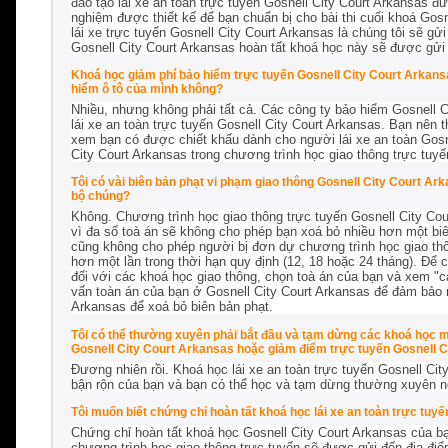
đào tạo lái xe an toàn trực tuyến Gosnell City Court Arkansas 
nghiệm được thiết kế để bạn chuẩn bị cho bài thi cuối khoá Gosn
lái xe trực tuyến Gosnell City Court Arkansas là chúng tôi sẽ g
Gosnell City Court Arkansas hoàn tất khoá học này sẽ được gử
Khoá học giảm phí bảo hiểm trực tuyến Gosnell City Court Arkansa
hiểm ô tô của mình không?
Nhiều, nhưng không phải tất cả. Các công ty bảo hiểm Gosnell 
lái xe an toàn trực tuyến Gosnell City Court Arkansas. Bạn nên 
xem bạn có được chiết khấu dành cho người lái xe an toàn Gosn
City Court Arkansas trong chương trình học giao thông trực tuy
Tôi có vài biên bản phạt vi phạm giao thông Gosnell City Court A
bộ chúng?
Không. Chương trình học giao thông trực tuyến Gosnell City Cou
vì đa số toà án sẽ không cho phép bạn xoá bỏ nhiều hơn một biê
cũng không cho phép người bị đơn dự chương trình học giao thôn
hơn một lần trong thời hạn quy định (12, 18 hoặc 24 tháng). Để 
đối với các khoá học giao thông, chọn toà án của bạn và xem "cá
vấn toàn án của bạn ở Gosnell City Court Arkansas để đảm bảo r
Arkansas để xoá bỏ biên bản phạt.
Tôi có thể thường xuyên phải bắt đầu và tạm dừng các khoá học mi
Gosnell City Court Arkansas hoặc giảm điểm trực tuyến Gosnell 
Đương nhiên rồi. Khoá học lái xe an toàn trực tuyến Gosnell Cit
bận rộn của bạn và bạn có thể học và tạm dừng thường xuyên n
Tôi muốn biết chứng chỉ hoàn tất khoá học lái xe an toàn trực tuy
Chứng chỉ hoàn tất khoá học Gosnell City Court Arkansas của bạ
chương trình học giao thông trực tuyến sẽ được gửi đến địa điểm