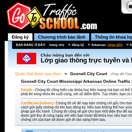
Đăng ký
Chương trình bảo lãnh
Thông tin khoá h
»
»
»
BẠN ĐANG Ở ĐÂY:
trang chủ
đăng ký
Arkansas
(
thay đổi
)
M
Chào mừng bạn đến với
Lớp giao thông trực tuyến và 
»
Quản Hạt được lựa chọn
Gosnell City Court
(
Thay đôi Tòa
)
Gosnell City Court Mississippi Arkansas Online Traffic
Details:
Chúng tôi cống hiến các khóa học trên mạng mà bạn có thể t
phải thi xong khóa thi cuối cùng, với số điểm 80%. Tuy nhiên, bạn có 
Certificate Delivery:
Chúng tôi sẽ đệ nạp bản chứng chỉ gốc cho bạn
cách gửi giấy chứng chỉ khi bạn đăng ký. Nếu bạn không thể học xon
pháp gửi tốc hành. Chúng tôi cũng sẽ gửi cho bạn một điện thư để xác
được gửi thư đi cùng ngày với việc bạn hoàn tất khóa học nếu bạn ch
chứng chỉ của bạn sẽ được gửi đi vào sáng hôm sau.