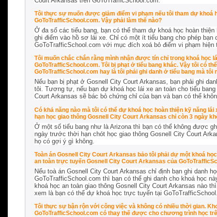
Court Arkansas trên GoToTrafficSchool.com.
Tôi thực sự muốn được giảm điểm vi phạm nếu tôi tham dự khoá họ
GoToTrafficSchool.com. Vậy phải làm thế nào?
Ở đa số các tiểu bang, bạn có thể tham dự khoá học hoàn thiện k
ghi điểm vào hồ sơ lái xe. Chỉ có một ít tiểu bang cho phép bạn
GoToTrafficSchool.com với mục đích xoá bỏ điểm vi phạm hiện tạ
Tôi muốn chắc chắn rằng mình nhận được tín chỉ trong khoá học lá
GoToTrafficSchool.com. Tôi bị phạt ở tiểu bang khác. Vậy tôi có th
GoToTrafficSchool.com hay là tôi phải ghi danh ở tiểu bang mà tôi 
Nếu bạn bị phạt ở Gosnell City Court Arkansas, bạn phải ghi da
tôi. Tương tự, nếu bạn dự khoá học lái xe an toàn cho tiểu bang 
Court Arkansas sẽ bác bỏ chứng chỉ của bạn và bạn có thể khôn
Có khả năng nào mà tôi có thể dự khoá học hoàn thiện kỹ năng lái
hạn học giao thông Gosnell City Court Arkansas chỉ còn 3 ngày k
Ở một số tiểu bang như là Arizona thì bạn có thể không được ghi
ngày trước thời hạn chót học giao thông Gosnell City Court Arka
họ có gợi ý gì không.
Toàn án Gosnell City Court Arkansas bảo tôi phải dự một khoá học 
an toàn trực tuyến Gosnell City Court Arkansas của GoToTrafficS
Nếu toà án Gosnell City Court Arkansas chỉ định bạn ghi danh họ
GoToTrafficSchool.com thì bạn có thể ghi danh cho khoá học này
khoá học an toàn giao thông Gosnell City Court Arkansas nào thì
xem là bạn có thể dự khoá học trực tuyến tại GoToTrafficSchoo
Tôi thực sự bận rộn với công việc và không có nhiều thời gian. Kh
GoToTrafficSchool.com có thay thế được cho chương trình học tr