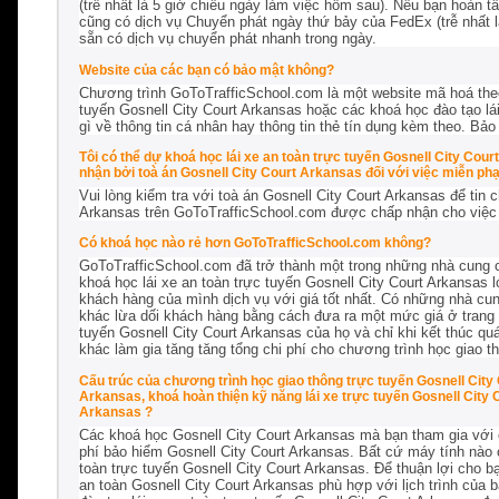
(trễ nhất là 5 giờ chiều ngày làm việc hôm sau). Nếu bạn hoàn t
cũng có dịch vụ Chuyển phát ngày thứ bảy của FedEx (trễ nhất l
sẵn có dịch vụ chuyển phát nhanh trong ngày.
Website của các bạn có bảo mật không?
Chương trình GoToTrafficSchool.com là một website mã hoá the
tuyến Gosnell City Court Arkansas hoặc các khoá học đào tạo lái
gì về thông tin cá nhân hay thông tin thẻ tín dụng kèm theo. Bảo
Tôi có thể dự khoá học lái xe an toàn trực tuyến Gosnell City Co
nhận bởi toà án Gosnell City Court Arkansas đối với việc miễn phạt
Vui lòng kiểm tra với toà án Gosnell City Court Arkansas để tin 
Arkansas trên GoToTrafficSchool.com được chấp nhận cho
việc
Có khoá học nào rẻ hơn GoToTrafficSchool.com không?
GoToTrafficSchool.com đã trở thành một trong những nhà cung c
khoá học lái xe an toàn trực tuyến Gosnell City Court Arkansas l
khách hàng của mình dịch vụ với giá tốt nhất. Có những nhà cun
khác lừa dối khách hàng bằng cách đưa ra một mức giá ở trang 
tuyến Gosnell City Court Arkansas của họ và chỉ khi kết thúc quá
khác làm gia tăng tăng tổng chi phí cho chương trình học giao t
Cấu trúc của chương trình học giao thông trực tuyến Gosnell City 
Arkansas, khoá hoàn thiện kỹ năng lái xe trực tuyến Gosnell City
Arkansas ?
Các khoá học Gosnell City Court Arkansas mà bạn tham gia với c
phí bảo hiểm Gosnell City Court Arkansas. Bất cứ máy tính nào 
toàn trực tuyến Gosnell City Court Arkansas. Để thuận lợi cho b
an toàn Gosnell City Court Arkansas phù hợp với lịch trình của 