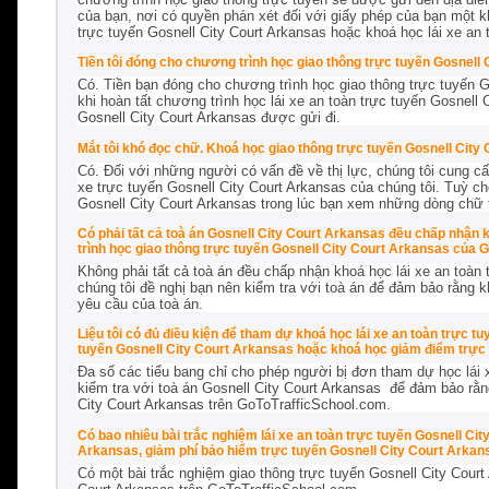
của bạn, nơi có quyền phán xét đối với giấy phép của bạn một kh
trực tuyến Gosnell City Court Arkansas hoặc khoá học lái xe an 
Tiền tôi đóng cho chương trình học giao thông trực tuyến Gosnell
Có. Tiền bạn đóng cho chương trình học giao thông trực tuyến G
khi hoàn tất chương trình học lái xe an toàn trực tuyến Gosnell
Gosnell City Court Arkansas được gửi đi.
Mắt tôi khó đọc chữ. Khoá học giao thông trực tuyến Gosnell City
Có. Đối với những người có vấn đề về thị lực, chúng tôi cung cấp
xe trực tuyến Gosnell City Court Arkansas của chúng tôi. Tuỳ c
Gosnell City Court Arkansas trong lúc bạn xem những dòng chữ 
Có phải tất cả toà án Gosnell City Court Arkansas đều chấp nhận 
trình học giao thông trực tuyến Gosnell City Court Arkansas của
Không phải tất cả toà án đều chấp nhận khoá học lái xe an toàn 
chúng tôi đề nghị bạn nên kiểm tra với toà án để đảm bảo rằng 
yêu cầu của toà án.
Liệu tôi có đủ điều kiện để tham dự khoá học lái xe an toàn trực 
tuyến Gosnell City Court Arkansas hoặc khoá học giảm điểm trực
Đa số các tiểu bang chỉ cho phép người bị đơn tham dự học lái 
kiểm tra với toà án Gosnell City Court Arkansas để đảm bảo rằng
City Court Arkansas trên GoToTrafficSchool.com.
Có bao nhiêu bài trắc nghiệm lái xe an toàn trực tuyến Gosnell Ci
Arkansas, giảm phí bảo hiểm trực tuyến Gosnell City Court Arkan
Có một bài trắc nghiệm giao thông trực tuyến Gosnell City Cour