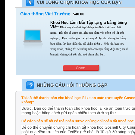
VUI LÒNG CHỌN KHOÁ HỌC CỦA BẠN
Giao thông Việt Trường
$40.00
Khoá Học Làm Bài Tập tại gia bằng tiếng
Việt:
Khoá nầy cho bài tập không ấn định thời hạn phải
xong.
Bài tập sẽ được gửi đến bạn cùng với bảng trả lời trắc
nghiệm,
Bạn có thể gửi trả lại bảng đó lại cho chúng tôi bằng
bưu điện,
fax hay điện thư để chấm điểm . Một khi bạn học
xong khóa,
chúng tôi sẽ thông báo cho bạn bằng điện thư,
và sẽ
bạn gửi chứng chỉ đến cho toà giùm cho bạn.
NHỮNG CÂU HỎI THƯỜNG GẶP
Tôi có thể thanh toán cho khoá học lái xe an toàn trực tuyến Gos
không?
Được. Bạn có thể thanh toán cho khoá học lái xe an toàn trực t
mạng hoặc bằng cách gửi ngân phiếu theo đường thư.
Có cách nào để tôi có thể nhận được chứng chỉ hoàn tất khoá học 
Để có thể chuyển chứng chỉ hoàn tất khoá học Gosnell City Cour
phát qua đêm ưu tiên của FedEx (trễ nhất là 10 giờ 30 sáng ng