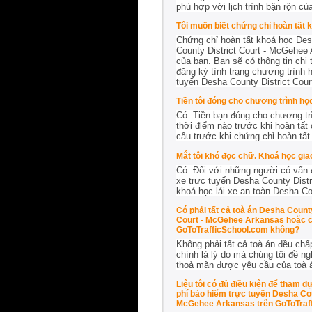
phù hợp với lịch trình bận rộn c
Tôi muốn biết chứng chỉ hoàn tất 
Chứng chỉ hoàn tất khoá học Desh
County District Court - McGehee 
của bạn. Bạn sẽ có thông tin chi 
đăng ký tình trạng chương trình 
tuyến Desha County District Cou
Tiền tôi đóng cho chương trình họ
Có. Tiền bạn đóng cho chương trì
thời điểm nào trước khi hoàn tất
cầu trước khi chứng chỉ hoàn tấ
Mắt tôi khó đọc chữ. Khoá học gia
Có. Đối với những người có vấn đề
xe trực tuyến Desha County Dist
khoá học lái xe an toàn Desha C
Có phải tất cả toà án Desha Count
Court - McGehee Arkansas hoặc ch
GoToTrafficSchool.com không?
Không phải tất cả toà án đều chấ
chính là lý do mà chúng tôi đề n
thoả mãn được yêu cầu của toà 
Liệu tôi có đủ điều kiện để tham 
phí bảo hiểm trực tuyến Desha Co
McGehee Arkansas trên GoToTraf