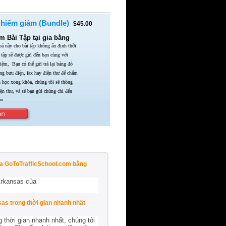
 hiểm giảm (Bundle)
$45.00
 Bài Tập tại gia bằng
á nầy cho bài tập không ấn định thời
 tập sẽ được gửi đến bạn cùng với
ghiệm,
Bạn có thể gửi trả lại bảng đó
ằng bưu điện,
fax hay điện thư để chấm
n học xong khóa,
chúng tôi sẽ thông
iện thư,
và sẽ bạn gửi chứng chỉ đến
n.
của GoToTrafficSchool.com bằng
Arkansas của
as trong thời gian nhanh nhất
thời gian nhanh nhất, chúng tôi