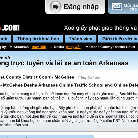
lãnh
Thông tin khoá học
Thành viên
Giới thiệu với b
»
»
»
g ký
Arkansas
(
thay đổi
)
Desha
(
thay đổi
)
Desha County District Court 
n với
ng trực tuyến và lái xe an toàn
Arkansas
ha County District Court - McGehee
(
Thay đôi Tòa
)
 - McGehee Desha Arkansas Online Traffic School and Online Defe
óa học trên mạng mà bạn có thể tham dự trên máy vi tính có gắn mạng. Sau khi họ
i số điểm 80%. Tuy nhiên, bạn có thể thi lại cuộc thi nầy bao nhiêu lần cũng được 
đệ nạp bản chứng chỉ gốc cho bạn. Bấy giờ chính bạn phải đảm nhận trách nhiệm 
ng ký. Nếu bạn không thể học xong khóa học 10 ngày trước ngày hết hạn nạp, thì
ẽ gửi cho bạn một điện thư để xác nhận và một trang để in khi hoàn tất khóa học, 
 bạn hoàn tất khóa học nếu bạn chấm dứt việc học trước 4 giờ chiều PST. Nếu bạn 
vào sáng hôm sau.