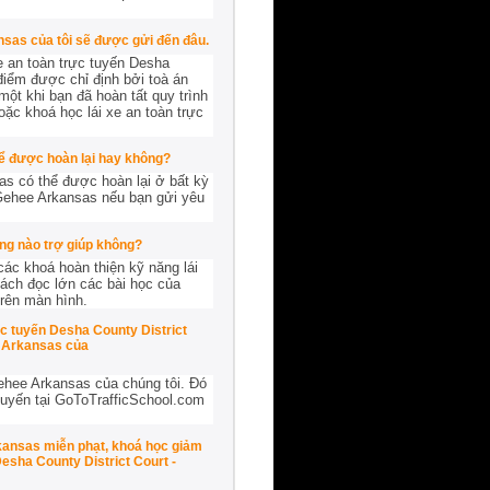
nsas của tôi sẽ được gửi đến đâu.
e an toàn trực tuyến Desha
điểm được chỉ định bởi toà án
một khi bạn đã hoàn tất quy trình
ặc khoá học lái xe an toàn trực
hể được hoàn lại hay không?
as có thể được hoàn lại
ở bất kỳ
McGehee Arkansas nếu bạn gửi yêu
ng nào trợ giúp không?
các khoá hoàn thiện kỹ năng lái
ách đọc lớn các bài học của
rên màn hình.
ực tuyến Desha County District
e Arkansas của
Gehee Arkansas của chúng tôi. Đó
 tuyến tại GoToTrafficSchool.com
rkansas miễn phạt, khoá học giảm
sha County District Court -