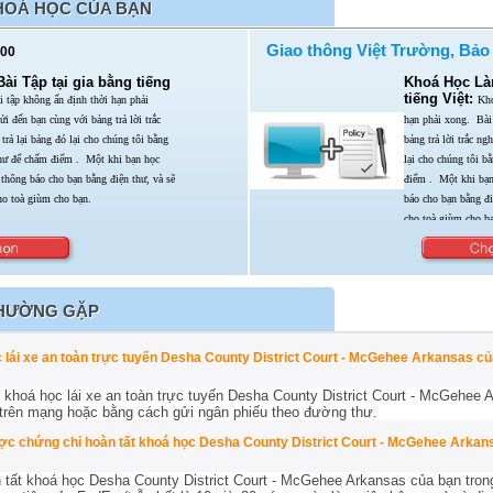
HOÁ HỌC CỦA BẠN
Giao thông Việt Trường, Bảo
00
i Tập tại gia bằng tiếng
Khoá Học Làm
tiếng Việt:
 tập không ấn định thời hạn phải
Kho
ửi đến bạn cùng với bảng trả lời trắc
hạn phải xong.
Bài
trả lại bảng đó lại cho chúng tôi bằng
bảng trả lời trắc n
thư để chấm điểm . Một khi bạn học
lại cho chúng tôi b
 thông báo cho bạn bằng điện thư,
và sẽ
điểm . Một khi bạ
ho toà giùm cho bạn.
báo cho bạn bằng đ
cho toà giùm cho bạ
THƯỜNG GẶP
c lái xe an toàn trực tuyến Desha County District Court - McGehee Arkansas 
 khoá học lái xe an toàn trực tuyến Desha County District Court - McGehee 
 trên mạng hoặc bằng cách gửi ngân phiếu theo đường thư.
ược chứng chỉ hoàn tất khoá học Desha County District Court - McGehee Arkans
tất khoá học Desha County District Court - McGehee Arkansas của bạn trong 