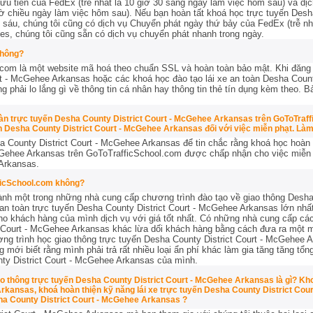
u tiên của FedEx (trễ nhất là 10 giờ 30 sáng ngày làm việc hôm sau) và dị
iờ chiều ngày làm việc hôm sau). Nếu bạn hoàn tất khoá học trực tuyến Desha
u, chúng tôi cũng có dịch vụ Chuyển phát ngày thứ bảy của FedEx (trễ nhất
s, chúng tôi cũng sẵn có dịch vụ chuyển phát nhanh trong ngày.
không?
com là một website mã hoá theo chuẩn SSL và hoàn toàn bảo mật. Khi đăng 
rt - McGehee Arkansas hoặc các khoá học đào tạo lái xe an toàn Desha Count
 phải lo lắng gì về thông tin cá nhân hay thông tin thẻ tín dụng kèm theo. B
toàn trực tuyến Desha County District Court - McGehee Arkansas trên GoToTraf
 Desha County District Court - McGehee Arkansas đối với việc miễn phạt. Làm 
ha County District Court - McGehee Arkansas để tin chắc rằng khoá học hoàn t
cGehee Arkansas trên GoToTrafficSchool.com được chấp nhận cho
việc miễn
 Arkansas.
ficSchool.com không?
ành một trong những nhà cung cấp chương trình đào tạo về giao thông Desha
an toàn trực tuyến Desha County District Court - McGehee Arkansas lớn nhất
cho khách hàng của mình dịch vụ với giá tốt nhất. Có những nhà cung cấp cá
t Court - McGehee Arkansas khác lừa dối khách hàng bằng cách đưa ra một m
g trình học giao thông trực tuyến Desha County District Court - McGehee A
 mới biết rằng mình phải trả rất nhiều loại ẩn phí khác làm gia tăng tăng tổn
nty District Court - McGehee Arkansas của mình.
o thông trực tuyến Desha County District Court - McGehee Arkansas là gì? Kho
Arkansas, khoá hoàn thiện kỹ năng lái xe trực tuyến Desha County District Co
ha County District Court - McGehee Arkansas ?