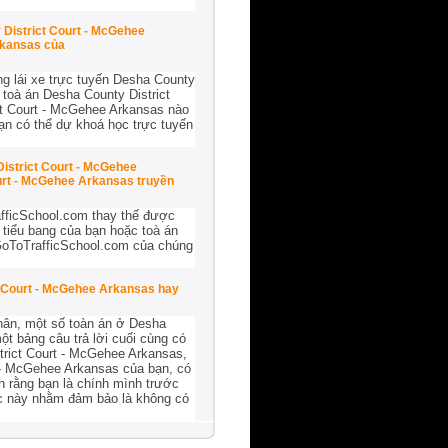
 District Court - McGehee
Arkansas của
ng lái xe trực tuyến Desha County
toà án Desha County District
ct Court - McGehee Arkansas nào
bạn có thể dự khoá học trực tuyến
District Court - McGehee
urt - McGehee Arkansas truyền
afficSchool.com thay thế được
 tiểu bang của bạn hoặc toà án
 GoToTrafficSchool.com của chúng
ict Court - McGehee Arkansas hay
hân, một số toàn án ở Desha
ột bảng câu trả lời cuối cùng có
rict Court - McGehee Arkansas,
t - McGehee Arkansas của bạn, có
h rằng bạn là chính mình trước
iệc này nhằm đảm bảo là không có