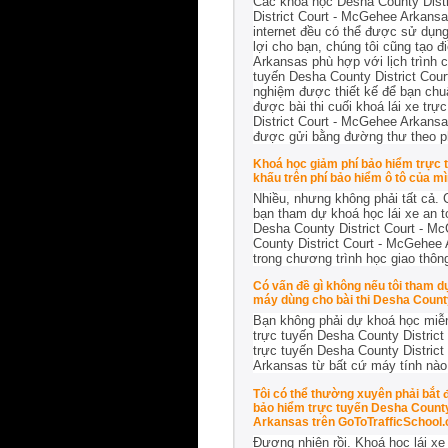
Các khoá học Desha County Distr
District Court - McGehee Arkans
internet đều có thể được sử dụng
lợi cho bạn, chúng tôi cũng tạo 
Arkansas phù hợp với lịch trình c
tuyến Desha County District Cou
nghiệm được thiết kế để bạn chuẩ
được bài thi cuối khoá lái xe tr
District Court - McGehee Arkans
được gửi bằng đường thư theo p
Khoá học giảm phí bảo hiểm trực 
khấu trên phí bảo hiểm ô tô của m
Nhiều, nhưng không phải tất cả.
bạn tham dự khoá học lái xe an t
Desha County District Court - M
County District Court - McGehee
trong chương trình học giao thôn
Có vấn đề gì không nếu tôi tham d
máy dùng cho bài thi Desha Count
Bạn không phải dự khoá học miễn 
trực tuyến Desha County District
trực tuyến Desha County District
Arkansas từ bất cứ máy tính nào c
Tôi có thể thường xuyên phải bắt
bảo hiểm trực tuyến Desha County
Arkansas trên GoToTrafficSchool
Đương nhiên rồi. Khoá học lái xe