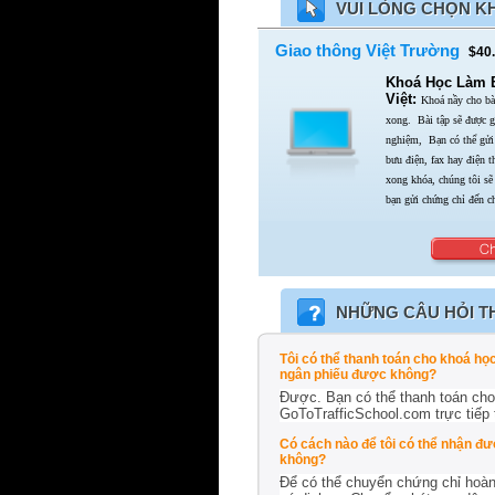
VUI LÒNG CHỌN K
Giao thông Việt Trường
$40.
Khoá Học Làm Bà
Việt:
Khoá nầy cho bài
xong.
Bài tập sẽ được g
nghiệm,
Bạn có thể gửi 
bưu điện,
fax hay điện 
xong khóa,
chúng tôi sẽ
bạn gửi chứng chỉ đến c
NHỮNG CÂU HỎI 
Tôi có thể thanh toán cho khoá họ
ngân phiếu được không?
Được. Bạn có thể thanh toán cho
GoToTrafficSchool.com trực tiếp
Có cách nào để tôi có thể nhận đ
không?
Để có thể chuyển chứng chỉ hoàn 