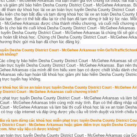
ict Court - McGehee Arkansas mà bạn tham gia với chúng tôi thuộc hai loại
as và giảm phí bảo hiểm Desha County District Court - McGehee Arkansas. Bấ
 để tham dự khoá học lái xe an toàn trực tuyến Desha County District Cour
điều kiện cho bạn bắt đầu và tạm dừng khoá học lái xe an toàn Desha County 
ủa bạn. Bạn có thể bắt đầu lại từ chỗ bạn đã tạm dừng ở bất kỳ lúc nào. Mỗi 
rt - McGehee Arkansas được chia thành nhiều chương, và cuối mỗi chương sẽ
n bị cho bài thi cuối khoá Desha County District Court - McGehee Arkansas.
ực tuyến Desha County District Court - McGehee Arkansas là chúng tôi sẽ gử
as hoàn tất khoá học. Chứng chỉ Desha County District Court - McGehee Arka
hương thức gửi mà bạn đã chọn lúc đăng ký.
tuyến Desha County District Court - McGehee Arkansas trên GoToTrafficSchool.
ình không?
 Các công ty bảo hiểm Desha County District Court - McGehee Arkansas sẽ c
oàn trực tuyến Desha County District Court - McGehee Arkansas. Bạn nên th
cGehee Arkansas của mình để tìm hiểu xem bạn có được chiết khấu dành cho
 Arkansas nếu bạn hoàn tất khoá học giảm phí bảo hiểm Desha County Distri
g trực tuyến hay không.
ự khoá học lái xe an toàn trực tuyến Desha County District Court - McGehee A
y District Court - McGehee Arkansas cuối chương trình?
phạt trực tuyến Desha County District Court - McGehee Arkansas và làm bài
 Court - McGehee Arkansas trên cùng một máy tính. Bạn có thể đăng nhập và
 Court - McGehee Arkansas và làm bài thi cuối khoá học lái xe an toàn Desha
ó truy cập internet và đáp ứng được yêu cầu về trình duyệt và trình chiếu tố
 đầu và tạm dừng các khoá học miễn phạt trực tuyến Desha County District Cou
 District Court - McGehee Arkansas hoặc giảm điểm trực tuyến Desha County 
.com. Như vậy liệu có được không?
 an toàn trực tuyến Desha County District Court - McGehee Arkansas của Go