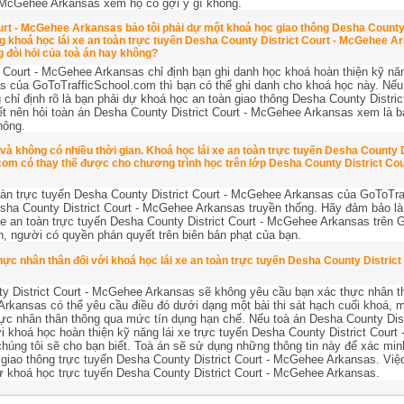
- McGehee Arkansas xem họ có gợi ý gì không.
urt - McGehee Arkansas bảo tôi phải dự một khoá học giao thông Desha County
ng khoá học lái xe an toàn trực tuyến Desha County District Court - McGehee 
 đòi hỏi của toà án hay không?
 Court - McGehee Arkansas chỉ định bạn ghi danh học khoá hoàn thiện kỹ nă
s của GoToTrafficSchool.com thì bạn có thể ghi danh cho khoá học này. Nếu 
chỉ định rõ là bạn phải dự khoá học an toàn giao thông Desha County Distri
hết nên hỏi toàn án Desha County District Court - McGehee Arkansas xem là 
hông.
 và không có nhiều thời gian. Khoá học lái xe an toàn trực tuyến Desha County 
om có thay thế được cho chương trình học trên lớp Desha County District Co
toàn trực tuyến Desha County District Court - McGehee Arkansas của GoToTr
sha County District Court - McGehee Arkansas truyền thống. Hãy đảm bảo là
xe an toàn trực tuyến Desha County District Court - McGehee Arkansas trên
án, người có quyền phán quyết trên biên bản phạt của bạn.
 thực nhân thân đối với khoá học lái xe an toàn trực tuyến Desha County Distr
y District Court - McGehee Arkansas sẽ không yêu cầu bạn xác thực nhân t
Arkansas có thể yêu cầu điều đó dưới dạng một bài thi sát hạch cuối khoá, m
c nhân thân thông qua mức tín dụng hạn chế. Nếu toà án Desha County Dist
i khoá học hoàn thiện kỹ năng lái xe trực tuyến Desha County District Cour
chúng tôi sẽ cho bạn biết. Toà án sẽ sử dụng những thông tin này để xác min
ọc giao thông trực tuyến Desha County District Court - McGehee Arkansas. V
 khoá học trực tuyến Desha County District Court - McGehee Arkansas.