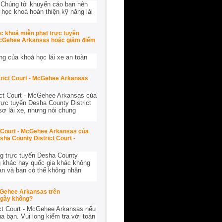
. Chúng tôi khuyến cáo bạn nên
học khoá hoàn thiện kỹ năng lái
ác khoá miễn phạt trực tuyến
 McGehee Arkansas hoặc giảm điểm
g của khoá học lái xe an toàn
trict Court - McGehee Arkansas
rict Court - McGehee Arkansas của
trực tuyến Desha County District
ơ lái xe, nhưng nói chung
ct Court - McGehee Arkansas của
sha County District Court -
ng trực tuyến Desha County
g khác hay quốc gia khác không
bạn và bạn có thể không nhận
McGehee Arkansas trên
ngày không?
ict Court - McGehee Arkansas nếu
 bạn. Vui long kiểm tra với toàn