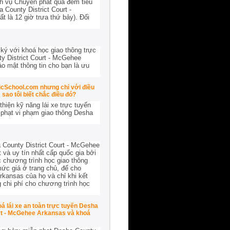
ch vụ Chuyển phát qua đêm tiêu
 County District Court -
 là 12 giờ trưa thứ bảy). Đối
ký với khoá học giao thông trực
y District Court - McGehee
ảo mật thông tin cho bạn là ưu
ficSchool.com nhưng chỉ với điều
sao tôi biết chắc điều đó?
hiện kỹ năng lái xe trực tuyến
 phạt vi phạm giao thông Desha
 County District Court - McGehee
 và uy tín nhất cấp quốc gia bởi
c chương trình học giao thông
ức giá ở trang chủ, để cho
rkansas của họ và chỉ khi kết
g chi phí cho chương trình học
á lái xe an toàn trực tuyến Desha
urt - McGehee Arkansas và khoá