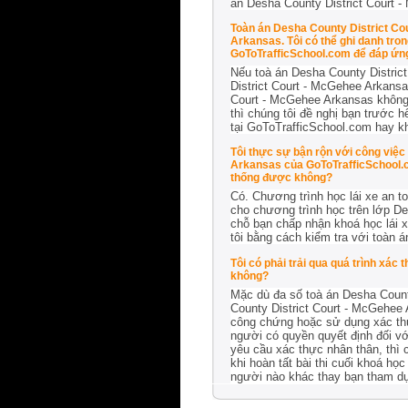
án Desha County District Court 
Toàn án Desha County District Co
Arkansas. Tôi có thể ghi danh tro
GoToTrafficSchool.com để đáp ứng
Nếu toà án Desha County District
District Court - McGehee Arkansa
Court - McGehee Arkansas không 
thì chúng tôi đề nghị bạn trước 
tại GoToTrafficSchool.com hay k
Tôi thực sự bận rộn với công việc
Arkansas của GoToTrafficSchool.c
thống được không?
Có. Chương trình học lái xe an 
cho chương trình học trên lớp De
chỗ bạn chấp nhận khoá học lái 
tôi bằng cách kiểm tra với toàn 
Tôi có phải trải qua quá trình xác
không?
Mặc dù đa số toà án Desha Count
County District Court - McGehee 
công chứng hoặc sử dụng xác thự
người có quyền quyết định đối vớ
yêu cầu xác thực nhân thân, thì 
khi hoàn tất bài thi cuối khoá h
người nào khác thay bạn tham dự