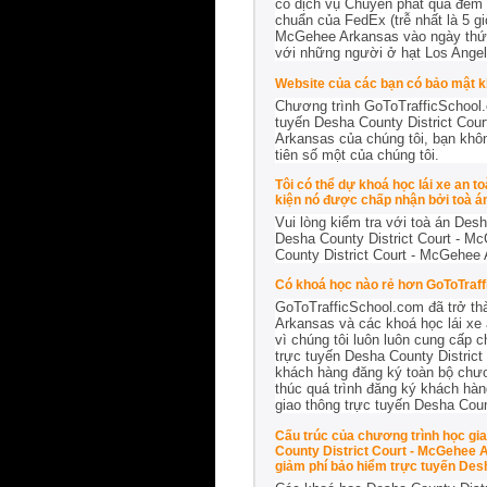
có dịch vụ Chuyển phát qua đêm ư
chuẩn của FedEx (trễ nhất là 5 g
McGehee Arkansas vào ngày thứ sá
với những người ở hạt Los Angele
Website của các bạn có bảo mật 
Chương trình GoToTrafficSchool.
tuyến Desha County District Cou
Arkansas của chúng tôi, bạn không
tiên số một của chúng tôi.
Tôi có thể dự khoá học lái xe an 
kiện nó được chấp nhận bởi toà án
Vui lòng kiểm tra với toà án Des
Desha County District Court - M
County District Court - McGehee
Có khoá học nào rẻ hơn GoToTraf
GoToTrafficSchool.com đã trở th
Arkansas và các khoá học lái xe 
vì chúng tôi luôn luôn cung cấp 
trực tuyến Desha County Distric
khách hàng đăng ký toàn bộ chươn
thúc quá trình đăng ký khách hàng
giao thông trực tuyến Desha Cou
Cấu trúc của chương trình học gia
County District Court - McGehee 
giảm phí bảo hiểm trực tuyến Des