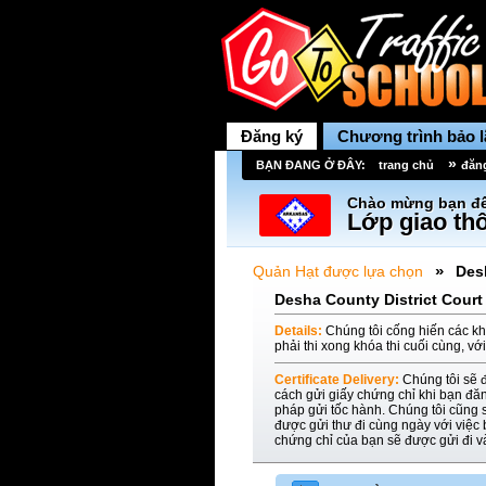
Đăng ký
Chương trình bảo 
»
BẠN ĐANG Ở ĐÂY:
trang chủ
đăn
Chào mừng bạn đế
Lớp giao thô
»
Quản Hạt được lựa chọn
Des
Desha County District Court
Details:
Chúng tôi cống hiến các kh
phải thi xong khóa thi cuối cùng, vớ
Certificate Delivery:
Chúng tôi sẽ 
cách gửi giấy chứng chỉ khi bạn đă
pháp gửi tốc hành. Chúng tôi cũng s
được gửi thư đi cùng ngày với việc
chứng chỉ của bạn sẽ được gửi đi 