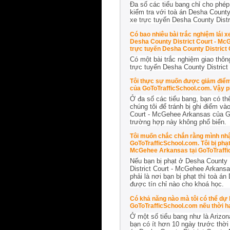
Đa số các tiểu bang chỉ cho phép
kiểm tra với toà án Desha County
xe trực tuyến Desha County Dist
Có bao nhiêu bài trắc nghiệm lái 
Desha County District Court - Mc
trực tuyến Desha County District
Có một bài trắc nghiệm giao thô
trực tuyến Desha County Distric
Tôi thực sự muốn được giảm điểm 
của GoToTrafficSchool.com. Vậy p
Ở đa số các tiểu bang, bạn có th
chúng tôi để tránh bị ghi điểm và
Court - McGehee Arkansas của Go
trường hợp này không phổ biến.
Tôi muốn chắc chắn rằng mình nhận
GoToTrafficSchool.com. Tôi bị phạt
McGehee Arkansas tại GoToTrafficS
Nếu bạn bị phạt ở Desha County D
District Court - McGehee Arkansa
phải là nơi bạn bị phạt thì toà 
được tín chỉ nào cho khoá học.
Có khả năng nào mà tôi có thể dự 
GoToTrafficSchool.com nếu thời h
Ở một số tiểu bang như là Arizon
bạn có ít hơn 10 ngày trước thời