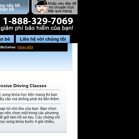
ạn bè
Liên hệ với chúng tôi
- McGehee
(
thay đổi
)
nsive Driving Classes
c xong khóa học trện mạng thì bạn
nếu cần mà không phải trả tiền thêm.
nạp nó cho tòa của bạn. Bạn chọn
 bạn nên chọn một trong các phương
để giữ làm hồ sơ lưu. Các chứng chỉ
học xong khóa trước 4 giờ chiều,