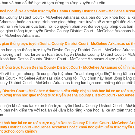
ủa bạn và bạn có thể học và tạm dừng thường xuyên nếu cần.
khoá học lái xe an toàn trực tuyến Desha County District Court - McGehee Arka
a County District Court - McGehee Arkansas của bạn đối với khoá học lái x
Arkansas hoặc chương trình học giao thông trực tuyến sẽ được gửi đến địa 
tiết hơn về toà án của bạn, nơi có quyền phán xét đối với giấy phép của bạn 
học giao thông trực tuyến Desha County District Court - McGehee Arkansas ho
rt - McGehee Arkansas.
c giao thông trực tuyến Desha County District Court - McGehee Arkansas có t
nh học giao thông trực tuyến Desha County District Court - McGehee Arkans
 chương trình học lái xe an toàn trực tuyến Desha County District Court - 
t khoá học Desha County District Court - McGehee Arkansas được gửi đi.
o thông trực tuyến Desha County District Court - McGehee Arkansas có tính nă
 về thị lực, chúng tôi cung cấp tuỳ chọn "read along (đọc lên)" trong tất cả 
rict Court - McGehee Arkansas của chúng tôi. Tuỳ chọn này hoạt động bằng c
ounty District Court - McGehee Arkansas trong lúc bạn xem những dòng chữ t
y District Court - McGehee Arkansas đều chấp nhận khoá học lái xe an toàn tr
ương trình học giao thông trực tuyến Desha County District Court - McGehe
p nhận khoá học lái xe an toàn trực tuyến Desha County District Court - Mc
ghị bạn nên kiểm tra với toà án để đảm bảo rằng khoá học lái xe an toàn trực
án.
dự khoá học lái xe an toàn trực tuyến Desha County District Court - McGehee A
unty District Court - McGehee Arkansas hoặc khoá học giảm điểm trực tuyến De
ficSchool.com không?