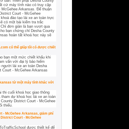
 cơ bản: miễn phạt Desha County
t cứ máy tính nào có truy cập
t - McGehee Arkansas. Để thuận
District Court - McGehee
khoá đào tạo lái xe an toàn trực
 có một bài kiểm tra trắc
 Chỉ đơn giản là bạn vượt qua
i cho bạn chứng chỉ Desha County
nsas hoàn tất khoá học này sẽ
com có thể giúp tôi có được chiết
ho bạn một mức chiết khấu khi
am vấn với đại lý bảo hiểm
 người lái xe an toàn Desha
ct Court - McGehee Arkansas
rkansas từ một máy tính khác với
 thi cuối khoá học giao thông
 tham dự khoá học lái xe an toàn
 County District Court - McGehee
i thiểu.
rt - McGehee Arkansas, giảm phí
District Court - McGehee
ToTrafficSchool được thiết kế để