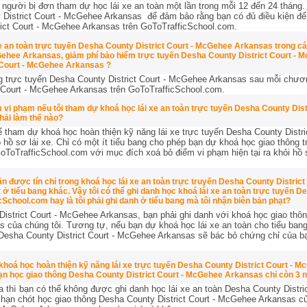
 người bị đơn tham dự học lái xe an toàn một lần trong mỗi 12 đến 24 tháng
 District Court - McGehee Arkansas để đảm bảo rằng bạn có đủ điều kiện để 
rict Court - McGehee Arkansas trên GoToTrafficSchool.com.
xe an toàn trực tuyến Desha County District Court - McGehee Arkansas trong c
Gehee Arkansas, giảm phí bảo hiểm trực tuyến Desha County District Court -
 Court - McGehee Arkansas ?
ng trực tuyến Desha County District Court - McGehee Arkansas sau mỗi chươn
t Court - McGehee Arkansas trên GoToTrafficSchool.com.
vi phạm nếu tôi tham dự khoá học lái xe an toàn trực tuyến Desha County Dis
hải làm thế nào?
ể tham dự khoá học hoàn thiện kỹ năng lái xe trực tuyến Desha County Dist
o hồ sơ lái xe. Chỉ có một ít tiểu bang cho phép bạn dự khoá học giao thông 
ToTrafficSchool.com với mục đích xoá bỏ điểm vi phạm hiện tại ra khỏi hồ s
 được tín chỉ trong khoá học lái xe an toàn trực truyến Desha County Distri
 ở tiểu bang khác. Vậy tôi có thể ghi danh học khoá lái xe an toàn trực tuyến De
chool.com hay là tôi phải ghi danh ở tiểu bang mà tôi nhận biên bản phạt?
istrict Court - McGehee Arkansas, bạn phải ghi danh với khoá học giao thô
s của chúng tôi. Tương tự, nếu bạn dự khoá học lái xe an toàn cho tiểu ban
án Desha County District Court - McGehee Arkansas sẽ bác bỏ chứng chỉ của 
khoá học hoàn thiện kỹ năng lái xe trực tuyến Desha County District Court - 
ạn học giao thông Desha County District Court - McGehee Arkansas chỉ còn 3 
a thì bạn có thể không được ghi danh học lái xe an toàn Desha County Distr
 hạn chót học giao thông Desha County District Court - McGehee Arkansas của