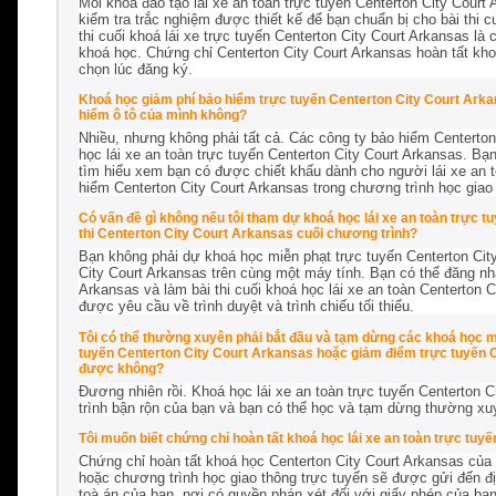
Mỗi khoá đào tạo lái xe an toàn trực tuyến Centerton City Cour
kiểm tra trắc nghiệm được thiết kế để bạn chuẩn bị cho bài thi 
thi cuối khoá lái xe trực tuyến Centerton City Court Arkansas là
khoá học. Chứng chỉ Centerton City Court Arkansas hoàn tất k
chọn lúc đăng ký.
Khoá học giảm phí bảo hiểm trực tuyến Centerton City Court Arkan
hiểm ô tô của mình không?
Nhiều, nhưng không phải tất cả. Các công ty bảo hiểm Centerto
học lái xe an toàn trực tuyến Centerton City Court Arkansas. Bạ
tìm hiểu xem bạn có được chiết khấu dành cho người lái xe an t
hiểm Centerton City Court Arkansas trong chương trình học giao
Có vấn đề gì không nếu tôi tham dự khoá học lái xe an toàn trực 
thi Centerton City Court Arkansas cuối chương trình?
Bạn không phải dự khoá học miễn phạt trực tuyến Centerton City
City Court Arkansas trên cùng một máy tính. Bạn có thể đăng nh
Arkansas và làm bài thi cuối khoá học lái xe an toàn Centerton 
được yêu cầu về trình duyệt và trình chiếu tối thiểu.
Tôi có thể thường xuyên phải bắt đầu và tạm dừng các khoá học m
tuyến Centerton City Court Arkansas hoặc giảm điểm trực tuyến C
được không?
Đương nhiên rồi. Khoá học lái xe an toàn trực tuyến Centerton C
trình bận rộn của bạn và bạn có thể học và tạm dừng thường xu
Tôi muốn biết chứng chỉ hoàn tất khoá học lái xe an toàn trực tuy
Chứng chỉ hoàn tất khoá học Centerton City Court Arkansas của b
hoặc chương trình học giao thông trực tuyến sẽ được gửi đến địa
toà án của bạn, nơi có quyền phán xét đối với giấy phép của bạn