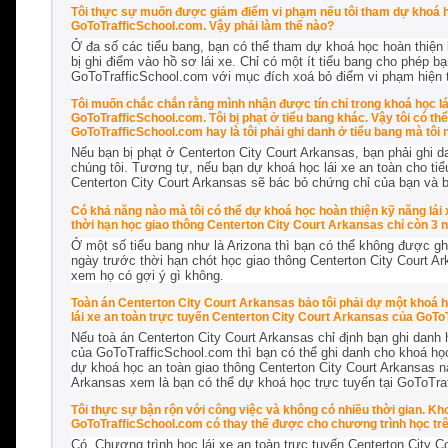
Tôi thực sự muốn được giảm điểm vi phạm nếu tôi tham dự khoá họ
GoToTrafficSchool.com. Vậy phải làm thế nào?
Ở đa số các tiểu bang, bạn có thể tham dự khoá học hoàn thiện k
bị ghi điểm vào hồ sơ lái xe. Chỉ có một ít tiểu bang cho phép 
GoToTrafficSchool.com với mục đích xoá bỏ điểm vi phạm hiện tạ
Tôi muốn chắc chắn rằng mình nhận được tín chỉ trong khoá học lá
GoToTrafficSchool.com. Tôi bị phạt ở tiểu bang khác. Vậy tôi có th
GoToTrafficSchool.com hay là tôi phải ghi danh ở tiểu bang mà tôi 
Nếu bạn bị phạt ở Centerton City Court Arkansas, bạn phải ghi d
chúng tôi. Tương tự, nếu bạn dự khoá học lái xe an toàn cho tiể
Centerton City Court Arkansas sẽ bác bỏ chứng chỉ của bạn và 
Có khả năng nào mà tôi có thể dự khoá học hoàn thiện kỹ năng lái
thời hạn học giao thông Centerton City Court Arkansas chỉ còn 3
Ở một số tiểu bang như là Arizona thì bạn có thể không được ghi
ngày trước thời hạn chót học giao thông Centerton City Court Ar
xem họ có gợi ý gì không.
Toàn án Centerton City Court Arkansas bảo tôi phải dự một khoá h
lái xe an toàn trực tuyến Centerton City Court Arkansas của GoTo
Nếu toà án Centerton City Court Arkansas chỉ định bạn ghi danh 
của GoToTrafficSchool.com thì bạn có thể ghi danh cho khoá học 
dự khoá học an toàn giao thông Centerton City Court Arkansas nà
Arkansas xem là bạn có thể dự khoá học trực tuyến tại GoToTra
Tôi thực sự bận rộn với công việc và không có nhiều thời gian. Kh
GoToTrafficSchool.com có thay thế được cho chương trình học tr
Có. Chương trình học lái xe an toàn trực tuyến Centerton City