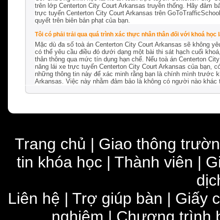
trên lớp Centerton City Court Arkansas truyền thống. Hãy đảm bả
trực tuyến Centerton City Court Arkansas trên GoToTrafficSchoo
quyết trên biên bản phạt của bạn.
Tôi có phải trải qua quá trình xác thực nhân thân đối với khoá học
Mặc dù đa số toà án Centerton City Court Arkansas sẽ không yê
có thể yêu cầu điều đó dưới dạng một bài thi sát hạch cuối kho
thân thông qua mức tín dụng hạn chế. Nếu toà án Centerton City
năng lái xe trực tuyến Centerton City Court Arkansas của bạn, c
những thông tin này để xác minh rằng bạn là chính mình trước khi
Arkansas. Việc này nhằm đảm bảo là không có người nào khác t
Trang chủ
|
Giao thông trườ
tin khóa học
|
Thành viên
|
G
dịc
Liên hệ
|
Trợ giúp bàn
|
Giấy 
nghiệm
|
Chương trình 