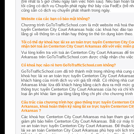
(trễ nhất là 5 giờ chiều ngày làm việc hôm sau). Nếu bạn hoàn t
tôi cũng có dịch vụ Chuyển phát ngày thứ bảy của FedEx (trễ nhấ
cũng sẵn có dịch vụ chuyển phát nhanh trong ngày.
Website của các bạn có bảo mật không?
Chương trình GoToTrafficSchool.com là một website mã hoá the
tuyến Centerton City Court Arkansas hoặc các khoá học đào tạo l
lắng gì về thông tin cá nhân hay thông tin thẻ tín dụng kèm theo
Tôi có thể dự khoá học lái xe an toàn trực tuyến Centerton City 
nhận bởi toà án Centerton City Court Arkansas đối với việc miễn p
Vui lòng kiểm tra với toà án Centerton City Court Arkansas để ti
Arkansas trên GoToTrafficSchool.com được chấp nhận cho
việc
Có khoá học nào rẻ hơn GoToTrafficSchool.com không?
GoToTrafficSchool.com đã trở thành một trong những nhà cung c
khoá học lái xe an toàn trực tuyến Centerton City Court Arkansas
khách hàng của mình dịch vụ với giá tốt nhất. Có những nhà cun
Arkansas khác lừa dối khách hàng bằng cách đưa ra một mức gi
thông trực tuyến Centerton City Court Arkansas của họ và chỉ khi
loại ẩn phí khác làm gia tăng tăng tổng chi phí cho chương trìn
Cấu trúc của chương trình học giao thông trực tuyến Centerton Cit
Arkansas, khoá hoàn thiện kỹ năng lái xe trực tuyến Centerton Ci
Arkansas ?
Các khoá học Centerton City Court Arkansas mà bạn tham gia với
giảm phí bảo hiểm Centerton City Court Arkansas. Bất cứ máy tí
xe an toàn trực tuyến Centerton City Court Arkansas. Để thuận l
lái xe an toàn Centerton City Court Arkansas phù hợp với lịch tr