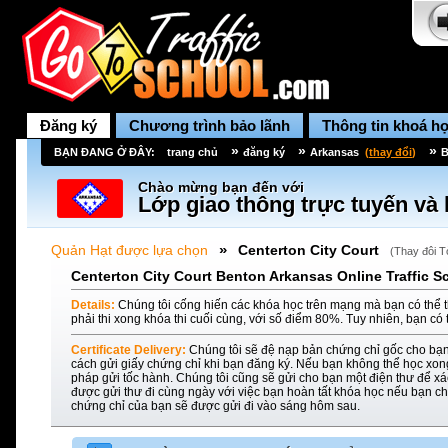
Đăng ký
Chương trình bảo lãnh
Thông tin khoá h
»
»
»
BẠN ĐANG Ở ĐÂY:
trang chủ
đăng ký
Arkansas
(
thay đổi
)
B
Chào mừng bạn đến với
Lớp giao thông trực tuyến và 
»
Quản Hạt được lựa chọn
Centerton City Court
(
Thay đôi T
Centerton City Court Benton Arkansas Online Traffic S
Details:
Chúng tôi cống hiến các khóa học trên mạng mà bạn có thể t
phải thi xong khóa thi cuối cùng, với số điểm 80%. Tuy nhiên, bạn có 
Certificate Delivery:
Chúng tôi sẽ đệ nạp bản chứng chỉ gốc cho bạn
cách gửi giấy chứng chỉ khi bạn đăng ký. Nếu bạn không thể học xon
pháp gửi tốc hành. Chúng tôi cũng sẽ gửi cho bạn một điện thư để xác
được gửi thư đi cùng ngày với việc bạn hoàn tất khóa học nếu bạn ch
chứng chỉ của bạn sẽ được gửi đi vào sáng hôm sau.