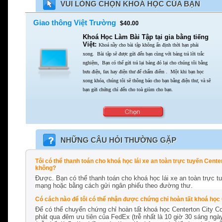
VUI LÒNG CHỌN KHOÁ HỌC CỦA BẠN
Giao thông Việt Trường
$40.00
Khoá Học Làm Bài Tập tại gia bằng tiếng
Việt:
Khoá nầy cho bài tập không ấn định thời hạn phải
xong.
Bài tập sẽ được gửi đến bạn cùng với bảng trả lời trắc
nghiệm,
Bạn có thể gửi trả lại bảng đó lại cho chúng tôi bằng
bưu điện,
fax hay điện thư để chấm điểm . Một khi bạn học
xong khóa,
chúng tôi sẽ thông báo cho bạn bằng điện thư,
và sẽ
bạn gửi chứng chỉ đến cho toà giùm cho bạn.
NHỮNG CÂU HỎI THƯỜNG GẶP
Tôi có thể thanh toán cho khoá học lái xe an toàn trực tuyến Cen
không?
Được. Bạn có thể thanh toán cho khoá học lái xe an toàn trực t
mạng hoặc bằng cách gửi ngân phiếu theo đường thư.
Có cách nào để tôi có thể nhận được chứng chỉ hoàn tất khoá học
Để có thể chuyển chứng chỉ hoàn tất khoá học Centerton City Co
phát qua đêm ưu tiên của FedEx (trễ nhất là 10 giờ 30 sáng ng