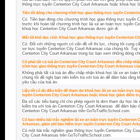
thông trực tuyến Centerton City Court Arkansas hoặc khoá học lá
Tiền tôi đóng cho chương trình học giao thông trực tuyến Centert
Có. Tiền bạn đóng cho chương trình học giao thông trực tuyến C
trước khi hoàn tất chương trình học lái xe an toàn trực tuyến C
khoá học Centerton City Court Arkansas được gửi đi.
Mắt tôi khó đọc chữ. Khoá học giao thông trực tuyến Centerton Ci
Có. Đối với những người có vấn đề về thị lực, chúng tôi cung cấp
xe trực tuyến Centerton City Court Arkansas của chúng tôi. Tuỳ
Centerton City Court Arkansas trong lúc bạn xem những dòng ch
Có phải tất cả toà án Centerton City Court Arkansas đều chấp nh
trình học giao thông trực tuyến Centerton City Court Arkansas c
Không phải tất cả toà án đều chấp nhận khoá học lái xe an toàn 
chúng tôi đề nghị bạn nên kiểm tra với toà án để đảm bảo rằng 
yêu cầu của toà án.
Liệu tôi có đủ điều kiện để tham dự khoá học lái xe an toàn trực 
tuyến Centerton City Court Arkansas hoặc khoá học giảm điểm tr
Đa số các tiểu bang chỉ cho phép người bị đơn tham dự học lái 
kiểm tra với toà án Centerton City Court Arkansas để đảm bảo rằ
Centerton City Court Arkansas trên GoToTrafficSchool.com.
Có bao nhiêu bài trắc nghiệm lái xe an toàn trực tuyến Centerton 
Arkansas, giảm phí bảo hiểm trực tuyến Centerton City Court Ark
Có một bài trắc nghiệm giao thông trực tuyến Centerton City Co
City Court Arkansas trên GoToTrafficSchool.com.