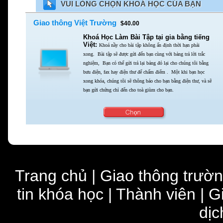
VUI LÒNG CHỌN KHOÁ HỌC CỦA BẠN
Giao thông Việt Trường
$40.00
Khoá Học Làm Bài Tập tại gia bằng tiếng
Việt:
Khoá nầy cho bài tập không ấn định thời hạn phải
xong.
Bài tập sẽ được gửi đến bạn cùng với bảng trả lời trắc
nghiệm,
Bạn có thể gửi trả lại bảng đó lại cho chúng tôi bằng
bưu điện,
fax hay điện thư để chấm điểm . Một khi bạn học
xong khóa,
chúng tôi sẽ thông báo cho bạn bằng điện thư,
và sẽ
bạn gửi chứng chỉ đến cho toà giùm cho bạn.
Trang chủ
|
Giao thông trườ
tin khóa học
|
Thành viên
|
G
dịc