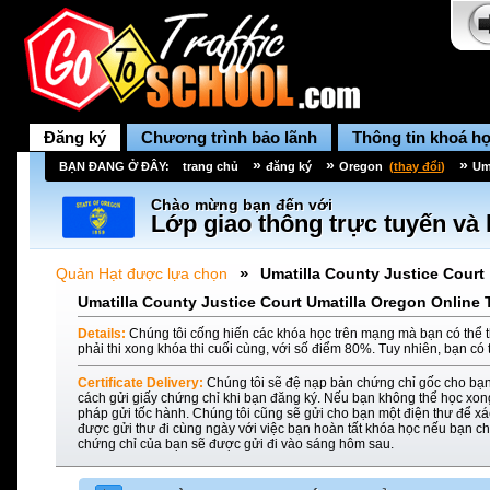
Đăng ký
Chương trình bảo lãnh
Thông tin khoá h
»
»
»
BẠN ĐANG Ở ĐÂY:
trang chủ
đăng ký
Oregon
(
thay đổi
)
Um
Chào mừng bạn đến với
Lớp giao thông trực tuyến và 
»
Quản Hạt được lựa chọn
Umatilla County Justice Court
Umatilla County Justice Court Umatilla Oregon Online 
Details:
Chúng tôi cống hiến các khóa học trên mạng mà bạn có thể t
phải thi xong khóa thi cuối cùng, với số điểm 80%. Tuy nhiên, bạn có 
Certificate Delivery:
Chúng tôi sẽ đệ nạp bản chứng chỉ gốc cho bạn
cách gửi giấy chứng chỉ khi bạn đăng ký. Nếu bạn không thể học xon
pháp gửi tốc hành. Chúng tôi cũng sẽ gửi cho bạn một điện thư để xác
được gửi thư đi cùng ngày với việc bạn hoàn tất khóa học nếu bạn ch
chứng chỉ của bạn sẽ được gửi đi vào sáng hôm sau.