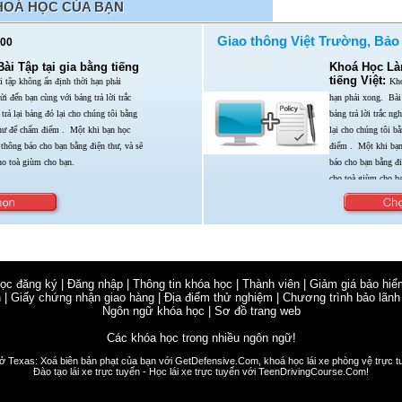
HOÁ HỌC CỦA BẠN
Giao thông Việt Trường, Bảo
00
i Tập tại gia bằng tiếng
Khoá Học Làm
tiếng Việt:
 tập không ấn định thời hạn phải
Kho
ửi đến bạn cùng với bảng trả lời trắc
hạn phải xong.
Bài
trả lại bảng đó lại cho chúng tôi bằng
bảng trả lời trắc n
thư để chấm điểm . Một khi bạn học
lại cho chúng tôi b
 thông báo cho bạn bằng điện thư,
và sẽ
điểm . Một khi bạ
ho toà giùm cho bạn.
báo cho bạn bằng đ
cho toà giùm cho bạ
học đăng ký
|
Đăng nhập
|
Thông tin khóa học
|
Thành viên
|
Giảm giá bảo hiể
n
|
Giấy chứng nhận giao hàng
|
Địa điểm thử nghiệm
|
Chương trình bảo lãnh
Ngôn ngữ khóa học
|
Sơ đồ trang web
Các khóa học trong nhiều ngôn ngữ!
 ở Texas: Xoá biên bản phạt của bạn với
GetDefensive.Com
, khoá học lái xe phòng vệ trực t
Đào tạo lái xe trực tuyến - Học lái xe trực tuyến với
TeenDrivingCourse.Com!