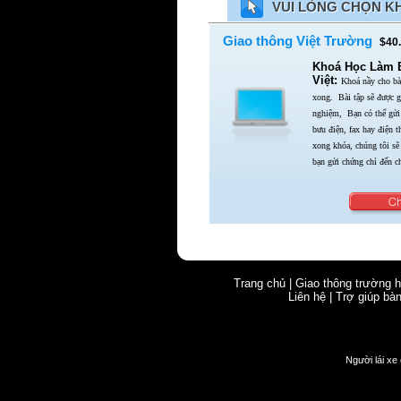
VUI LÒNG CHỌN K
Giao thông Việt Trường
$40.
Khoá Học Làm Bà
Việt:
Khoá nầy cho bài
xong.
Bài tập sẽ được g
nghiệm,
Bạn có thể gửi 
bưu điện,
fax hay điện 
xong khóa,
chúng tôi sẽ
bạn gửi chứng chỉ đến c
Trang chủ
|
Giao thông trường 
Liên hệ
|
Trợ giúp bà
Người lái xe