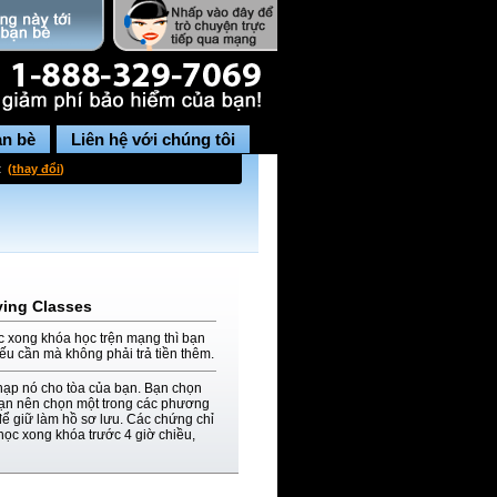
ạn bè
Liên hệ với chúng tôi
t
(
thay đổi
)
ving Classes
c xong khóa học trện mạng thì bạn
nếu cần mà không phải trả tiền thêm.
nạp nó cho tòa của bạn. Bạn chọn
 bạn nên chọn một trong các phương
để giữ làm hồ sơ lưu. Các chứng chỉ
học xong khóa trước 4 giờ chiều,