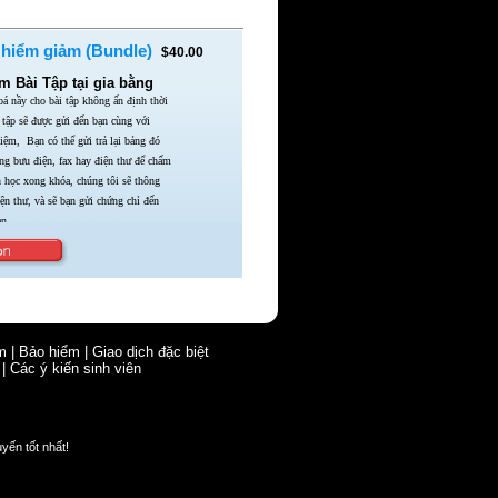
 hiểm giảm (Bundle)
$40.00
 Bài Tập tại gia bằng
á nầy cho bài tập không ấn định thời
 tập sẽ được gửi đến bạn cùng với
ghiệm,
Bạn có thể gửi trả lại bảng đó
ằng bưu điện,
fax hay điện thư để chấm
n học xong khóa,
chúng tôi sẽ thông
iện thư,
và sẽ bạn gửi chứng chỉ đến
n.
m
|
Bảo hiểm
|
Giao dịch đặc biệt
|
Các ý kiến sinh viên
uyến tốt nhất!