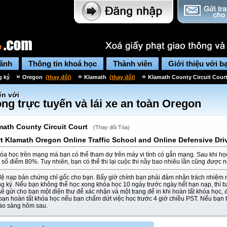
lãnh
Thông tin khoá học
Thành viên
Giới thiệu với b
»
»
»
g ký
Oregon
(
thay đổi
)
Klamath
(
thay đổi
)
Klamath County Circuit Cour
n với
ng trực tuyến và lái xe an toàn
Oregon
math County Circuit Court
(
Thay đôi Tòa
)
t Klamath Oregon Online Traffic School and Online Defensive Dri
óa học trên mạng mà bạn có thể tham dự trên máy vi tính có gắn mạng. Sau khi họ
i số điểm 80%. Tuy nhiên, bạn có thể thi lại cuộc thi nầy bao nhiêu lần cũng được 
đệ nạp bản chứng chỉ gốc cho bạn. Bấy giờ chính bạn phải đảm nhận trách nhiệm 
ng ký. Nếu bạn không thể học xong khóa học 10 ngày trước ngày hết hạn nạp, thì
ẽ gửi cho bạn một điện thư để xác nhận và một trang để in khi hoàn tất khóa học, 
 bạn hoàn tất khóa học nếu bạn chấm dứt việc học trước 4 giờ chiều PST. Nếu bạn 
vào sáng hôm sau.