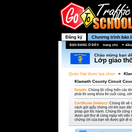
Đăng ký
Chương trình bảo 
»
BẠN ĐANG Ở ĐÂY:
trang chủ
đăn
Chào mừng bạn đế
Lớp giao thô
»
Quản Hạt được lựa chọn
Kla
Klamath County Circuit Cour
Details:
Chúng tôi cống hiến các kh
phải thi xong khóa thi cuối cùng, vớ
Certificate Delivery:
Chúng tôi sẽ 
cách gửi giấy chứng chỉ khi bạn đă
pháp gửi tốc hành. Chúng tôi cũng s
được gửi thư đi cùng ngày với việc
chứng chỉ của bạn sẽ được gửi đi 