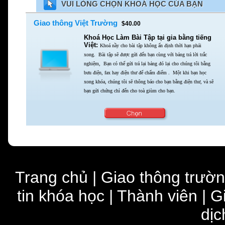
VUI LÒNG CHỌN KHOÁ HỌC CỦA BẠN
Giao thông Việt Trường
$40.00
Khoá Học Làm Bài Tập tại gia bằng tiếng
Việt:
Khoá nầy cho bài tập không ấn định thời hạn phải
xong.
Bài tập sẽ được gửi đến bạn cùng với bảng trả lời trắc
nghiệm,
Bạn có thể gửi trả lại bảng đó lại cho chúng tôi bằng
bưu điện,
fax hay điện thư để chấm điểm . Một khi bạn học
xong khóa,
chúng tôi sẽ thông báo cho bạn bằng điện thư,
và sẽ
bạn gửi chứng chỉ đến cho toà giùm cho bạn.
Trang chủ
|
Giao thông trườ
tin khóa học
|
Thành viên
|
G
dịc