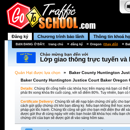
Đăng ký
Chương trình bảo lãnh
Thông tin khoá h
»
»
»
BẠN ĐANG Ở ĐÂY:
trang chủ
đăng ký
Oregon
(
thay đổi
)
Ba
Chào mừng bạn đến với
Lớp giao thông trực tuyến và 
»
Quản Hạt được lựa chọn
Baker County Huntington Just
Baker County Huntington Justice Court Baker Oregon O
Details:
Chúng tôi cống hiến các khóa học trên mạng mà bạn có thể t
phải thi xong khóa thi cuối cùng, với số điểm 80%. Tuy nhiên, bạn có 
Certificate Delivery:
Chúng tôi sẽ đệ nạp bản chứng chỉ gốc cho bạn
cách gửi giấy chứng chỉ khi bạn đăng ký. Nếu bạn không thể học xon
pháp gửi tốc hành. Chúng tôi cũng sẽ gửi cho bạn một điện thư để xác
được gửi thư đi cùng ngày với việc bạn hoàn tất khóa học nếu bạn ch
chứng chỉ của bạn sẽ được gửi đi vào sáng hôm sau.