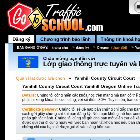
Đăng ký
Chương trình bảo lãnh
Thông tin khoá h
»
»
»
BẠN ĐANG Ở ĐÂY:
trang chủ
đăng ký
Oregon
(
thay đổi
)
Ya
Chào mừng bạn đến với
Lớp giao thông trực tuyến và 
»
Quản Hạt được lựa chọn
Yamhill County Circuit Court
(
Yamhill County Circuit Court Yamhill Oregon Online Tra
Details:
Chúng tôi cống hiến các khóa học trên mạng mà bạn có thể t
phải thi xong khóa thi cuối cùng, với số điểm 80%. Tuy nhiên, bạn có 
Certificate Delivery:
Chúng tôi sẽ đệ nạp bản chứng chỉ gốc cho bạn
cách gửi giấy chứng chỉ khi bạn đăng ký. Nếu bạn không thể học xon
pháp gửi tốc hành. Chúng tôi cũng sẽ gửi cho bạn một điện thư để xác
được gửi thư đi cùng ngày với việc bạn hoàn tất khóa học nếu bạn ch
chứng chỉ của bạn sẽ được gửi đi vào sáng hôm sau.