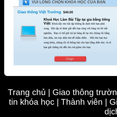
VUI LÒNG CHỌN KHOÁ HỌC CỦA BẠN
Giao thông Việt Trường
$40.00
Khoá Học Làm Bài Tập tại gia bằng tiếng
Việt:
Khoá nầy cho bài tập không ấn định thời hạn phải
xong.
Bài tập sẽ được gửi đến bạn cùng với bảng trả lời trắc
nghiệm,
Bạn có thể gửi trả lại bảng đó lại cho chúng tôi bằng
bưu điện,
fax hay điện thư để chấm điểm . Một khi bạn học
xong khóa,
chúng tôi sẽ thông báo cho bạn bằng điện thư,
và sẽ
bạn gửi chứng chỉ đến cho toà giùm cho bạn.
Trang chủ
|
Giao thông trườ
tin khóa học
|
Thành viên
|
G
dịc