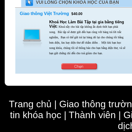
VUI LÒNG CHỌN KHOÁ HỌC CỦA BẠN
Giao thông Việt Trường
$40.00
Khoá Học Làm Bài Tập tại gia bằng tiếng
Việt:
Khoá nầy cho bài tập không ấn định thời hạn phải
xong.
Bài tập sẽ được gửi đến bạn cùng với bảng trả lời trắc
nghiệm,
Bạn có thể gửi trả lại bảng đó lại cho chúng tôi bằng
bưu điện,
fax hay điện thư để chấm điểm . Một khi bạn học
xong khóa,
chúng tôi sẽ thông báo cho bạn bằng điện thư,
và sẽ
bạn gửi chứng chỉ đến cho toà giùm cho bạn.
Trang chủ
|
Giao thông trườ
tin khóa học
|
Thành viên
|
G
dịc