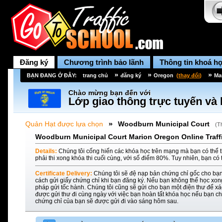
Đăng ký
Chương trình bảo lãnh
Thông tin khoá h
»
»
»
BẠN ĐANG Ở ĐÂY:
trang chủ
đăng ký
Oregon
(
thay đổi
)
Ma
Chào mừng bạn đến với
Lớp giao thông trực tuyến và 
»
Quản Hạt được lựa chọn
Woodburn Municipal Court
(
T
Woodburn Municipal Court Marion Oregon Online Traffi
Details:
Chúng tôi cống hiến các khóa học trên mạng mà bạn có thể t
phải thi xong khóa thi cuối cùng, với số điểm 80%. Tuy nhiên, bạn có 
Certificate Delivery:
Chúng tôi sẽ đệ nạp bản chứng chỉ gốc cho bạn
cách gửi giấy chứng chỉ khi bạn đăng ký. Nếu bạn không thể học xon
pháp gửi tốc hành. Chúng tôi cũng sẽ gửi cho bạn một điện thư để xác
được gửi thư đi cùng ngày với việc bạn hoàn tất khóa học nếu bạn ch
chứng chỉ của bạn sẽ được gửi đi vào sáng hôm sau.