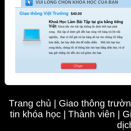
VUI LÒNG CHỌN KHOÁ HỌC CỦA BẠN
Giao thông Việt Trường
$40.00
Khoá Học Làm Bài Tập tại gia bằng tiếng
Việt:
Khoá nầy cho bài tập không ấn định thời hạn phải
xong.
Bài tập sẽ được gửi đến bạn cùng với bảng trả lời trắc
nghiệm,
Bạn có thể gửi trả lại bảng đó lại cho chúng tôi bằng
bưu điện,
fax hay điện thư để chấm điểm . Một khi bạn học
xong khóa,
chúng tôi sẽ thông báo cho bạn bằng điện thư,
và sẽ
bạn gửi chứng chỉ đến cho toà giùm cho bạn.
Trang chủ
|
Giao thông trườ
tin khóa học
|
Thành viên
|
G
dịc