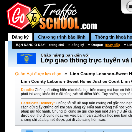
Đăng ký
Chương trình bảo lãnh
Thông tin khoá h
»
»
»
BẠN ĐANG Ở ĐÂY:
trang chủ
đăng ký
Oregon
(
thay đổi
)
Li
Chào mừng bạn đến với
Lớp giao thông trực tuyến và 
»
Quản Hạt được lựa chọn
Linn County Lebanon-Sweet H
Linn County Lebanon-Sweet Home Justice Court Linn O
Details:
Chúng tôi cống hiến các khóa học trên mạng mà bạn có thể t
phải thi xong khóa thi cuối cùng, với số điểm 80%. Tuy nhiên, bạn có 
Certificate Delivery:
Chúng tôi sẽ đệ nạp bản chứng chỉ gốc cho bạn
cách gửi giấy chứng chỉ khi bạn đăng ký. Nếu bạn không thể học xon
pháp gửi tốc hành. Chúng tôi cũng sẽ gửi cho bạn một điện thư để xác
được gửi thư đi cùng ngày với việc bạn hoàn tất khóa học nếu bạn ch
chứng chỉ của bạn sẽ được gửi đi vào sáng hôm sau.