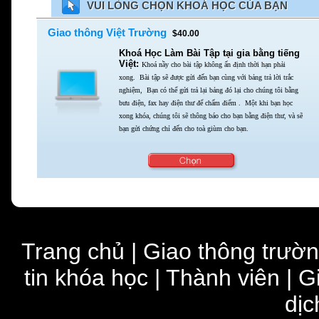
VUI LÒNG CHỌN KHOÁ HỌC CỦA BẠN
Giao thông Việt Trường
$40.00
Khoá Học Làm Bài Tập tại gia bằng tiếng
Việt:
Khoá nầy cho bài tập không ấn định thời hạn phải
xong.
Bài tập sẽ được gửi đến bạn cùng với bảng trả lời trắc
nghiệm,
Bạn có thể gửi trả lại bảng đó lại cho chúng tôi bằng
bưu điện,
fax hay điện thư để chấm điểm . Một khi bạn học
xong khóa,
chúng tôi sẽ thông báo cho bạn bằng điện thư,
và sẽ
bạn gửi chứng chỉ đến cho toà giùm cho bạn.
Trang chủ
|
Giao thông trườ
tin khóa học
|
Thành viên
|
G
dịc