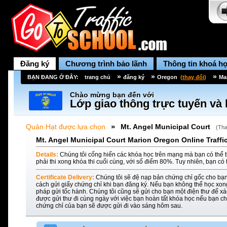
Đăng ký
Chương trình bảo lãnh
Thông tin khoá h
»
»
»
BẠN ĐANG Ở ĐÂY:
trang chủ
đăng ký
Oregon
(
thay đổi
)
Ma
Chào mừng bạn đến với
Lớp giao thông trực tuyến và 
»
Quản Hạt được lựa chọn
Mt. Angel Municipal Court
(
Tha
Mt. Angel Municipal Court Marion Oregon Online Traffi
Details:
Chúng tôi cống hiến các khóa học trên mạng mà bạn có thể t
phải thi xong khóa thi cuối cùng, với số điểm 80%. Tuy nhiên, bạn có 
Certificate Delivery:
Chúng tôi sẽ đệ nạp bản chứng chỉ gốc cho bạn
cách gửi giấy chứng chỉ khi bạn đăng ký. Nếu bạn không thể học xon
pháp gửi tốc hành. Chúng tôi cũng sẽ gửi cho bạn một điện thư để xác
được gửi thư đi cùng ngày với việc bạn hoàn tất khóa học nếu bạn ch
chứng chỉ của bạn sẽ được gửi đi vào sáng hôm sau.