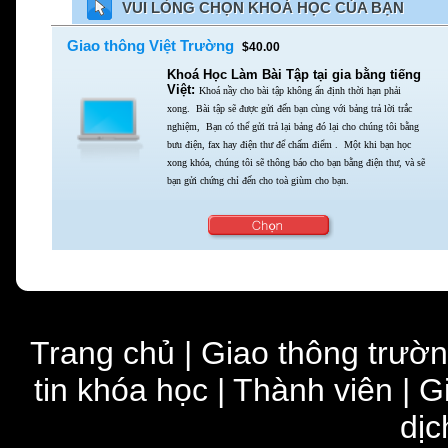
VUI LÒNG CHỌN KHOÁ HỌC CỦA BẠN
Giao thông Việt Trường
$40.00
Khoá Học Làm Bài Tập tại gia bằng tiếng
Việt:
Khoá nầy cho bài tập không ấn định thời hạn phải
xong.
Bài tập sẽ được gửi đến bạn cùng với bảng trả lời trắc
nghiệm,
Bạn có thể gửi trả lại bảng đó lại cho chúng tôi bằng
bưu điện,
fax hay điện thư để chấm điểm . Một khi bạn học
xong khóa,
chúng tôi sẽ thông báo cho bạn bằng điện thư,
và sẽ
bạn gửi chứng chỉ đến cho toà giùm cho bạn.
Trang chủ
|
Giao thông trườ
tin khóa học
|
Thành viên
|
G
dịc