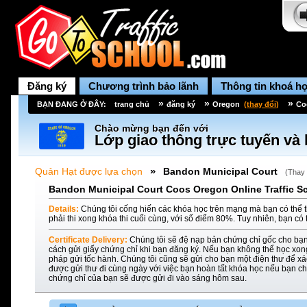
Đăng ký
Chương trình bảo lãnh
Thông tin khoá h
»
»
»
BẠN ĐANG Ở ĐÂY:
trang chủ
đăng ký
Oregon
(
thay đổi
)
Co
Chào mừng bạn đến với
Lớp giao thông trực tuyến và 
»
Quản Hạt được lựa chọn
Bandon Municipal Court
(
Thay 
Bandon Municipal Court Coos Oregon Online Traffic Sc
Details:
Chúng tôi cống hiến các khóa học trên mạng mà bạn có thể t
phải thi xong khóa thi cuối cùng, với số điểm 80%. Tuy nhiên, bạn có 
Certificate Delivery:
Chúng tôi sẽ đệ nạp bản chứng chỉ gốc cho bạn
cách gửi giấy chứng chỉ khi bạn đăng ký. Nếu bạn không thể học xon
pháp gửi tốc hành. Chúng tôi cũng sẽ gửi cho bạn một điện thư để xác
được gửi thư đi cùng ngày với việc bạn hoàn tất khóa học nếu bạn ch
chứng chỉ của bạn sẽ được gửi đi vào sáng hôm sau.