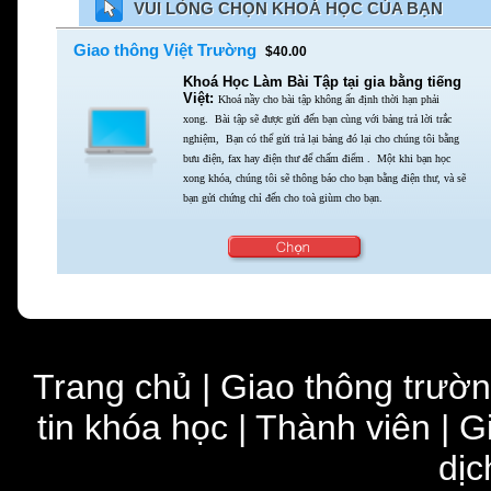
VUI LÒNG CHỌN KHOÁ HỌC CỦA BẠN
Giao thông Việt Trường
$40.00
Khoá Học Làm Bài Tập tại gia bằng tiếng
Việt:
Khoá nầy cho bài tập không ấn định thời hạn phải
xong.
Bài tập sẽ được gửi đến bạn cùng với bảng trả lời trắc
nghiệm,
Bạn có thể gửi trả lại bảng đó lại cho chúng tôi bằng
bưu điện,
fax hay điện thư để chấm điểm . Một khi bạn học
xong khóa,
chúng tôi sẽ thông báo cho bạn bằng điện thư,
và sẽ
bạn gửi chứng chỉ đến cho toà giùm cho bạn.
Trang chủ
|
Giao thông trườ
tin khóa học
|
Thành viên
|
G
dịc