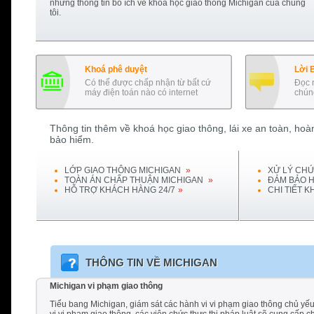
những thông tin bổ ích về khoá học giao thông
Michigan
của chúng
tôi.
Khoá phê duyệt
Lời 
Có thể được chấp nhận từ bất cứ
Đọc 
máy điện toán nào có internet
chúng
Thông tin thêm về khoá học giao thông, lái xe an toàn, hoàn
bảo hiểm.
LỚP GIAO THÔNG
MICHIGAN
»
XỬ LÝ CHỨ
TOÀN ÁN CHẤP THUẬN
MICHIGAN
»
ĐẢM BẢO H
HỖ TRỢ KHÁCH HÀNG 24/7
»
CHI TIẾT 
THÔNG TIN VỀ
MICHIGAN
Michigan vi phạm giao thông
Tiểu bang Michigan, giám sát các hành vi vi phạm giao thông chủ yế