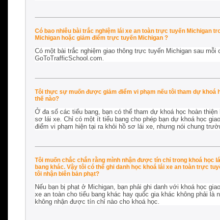
Có bao nhiêu bài trắc nghiệm lái xe an toàn trực tuyến Michigan t
Michigan hoặc giảm điểm trực tuyến Michigan ?
Có một bài trắc nghiệm giao thông trực tuyến Michigan sau mỗi 
GoToTrafficSchool.com.
Tôi thực sự muốn được giảm điểm vi phạm nếu tôi tham dự khoá họ
thế nào?
Ở đa số các tiểu bang, bạn có thể tham dự khoá học hoàn thiện k
sơ lái xe. Chỉ có một ít tiểu bang cho phép bạn dự khoá học gi
điểm vi phạm hiện tại ra khỏi hồ sơ lái xe, nhưng nói chung trư
Tôi muốn chắc chắn rằng mình nhận được tín chỉ trong khoá học lái
bang khác. Vậy tôi có thể ghi danh học khoá lái xe an toàn trực tu
tôi nhận biên bản phạt?
Nếu bạn bị phạt ở Michigan, bạn phải ghi danh với khoá học gia
xe an toàn cho tiểu bang khác hay quốc gia khác không phải là n
không nhận được tín chỉ nào cho khoá học.