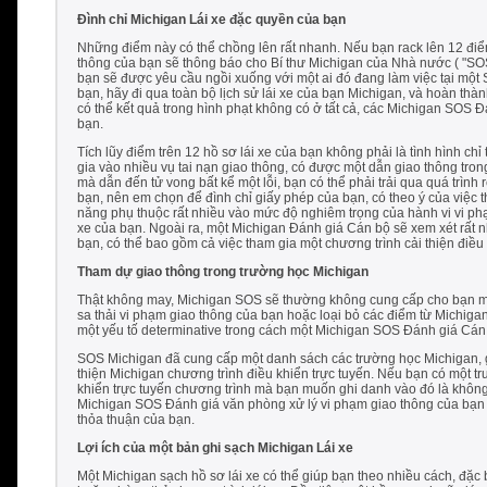
Đình chỉ Michigan Lái xe đặc quyền của bạn
Những điểm này có thể chồng lên rất nhanh. Nếu bạn rack lên 12 điể
thông của bạn sẽ thông báo cho Bí thư Michigan của Nhà nước ( "SOS
bạn sẽ được yêu cầu ngồi xuống với một ai đó đang làm việc tại một
bạn, hãy đi qua toàn bộ lịch sử lái xe của bạn Michigan, và hoàn thà
có thể kết quả trong hình phạt không có ở tất cả, các Michigan SOS Đ
bạn.
Tích lũy điểm trên 12 hồ sơ lái xe của bạn không phải là tình hình c
gia vào nhiều vụ tai nạn giao thông, có được một dẫn giao thông trong
mà dẫn đến tử vong bất kể một lỗi, bạn có thể phải trải qua quá trì
bạn, nên em chọn để đình chỉ giấy phép của bạn, có theo ý của việc t
năng phụ thuộc rất nhiều vào mức độ nghiêm trọng của hành vi vi ph
xe của bạn. Ngoài ra, một Michigan Đánh giá Cán bộ sẽ xem xét rất nh
bạn, có thể bao gồm cả việc tham gia một chương trình cải thiện điều
Tham dự giao thông trong trường học Michigan
Thật không may, Michigan SOS sẽ thường không cung cấp cho bạn mộ
sa thải vi phạm giao thông của bạn hoặc loại bỏ các điểm từ Michigan
một yếu tố determinative trong cách một Michigan SOS Đánh giá Cán 
SOS Michigan đã cung cấp một danh sách các trường học Michigan, gi
thiện Michigan chương trình điều khiển trực tuyến. Nếu bạn có một tr
khiển trực tuyến chương trình mà bạn muốn ghi danh vào đó là khôn
Michigan SOS Đánh giá văn phòng xử lý vi phạm giao thông của bạn
thỏa thuận của bạn.
Lợi ích của một bản ghi sạch Michigan Lái xe
Một Michigan sạch hồ sơ lái xe có thể giúp bạn theo nhiều cách, đặc 