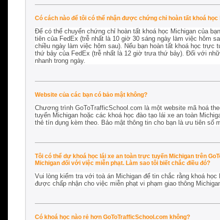
Có cách nào để tôi có thể nhận được chứng chỉ hoàn tất khoá học 
Để có thể chuyển chứng chỉ hoàn tất khoá học Michigan của bạn
tiên của FedEx (trễ nhất là 10 giờ 30 sáng ngày làm việc hôm sa
chiều ngày làm việc hôm sau). Nếu bạn hoàn tất khoá học trực 
thứ bảy của FedEx (trễ nhất là 12 giờ trưa thứ bảy). Đối với n
nhanh trong ngày.
Website của các bạn có bảo mật không?
Chương trình GoToTrafficSchool.com là một website mã hoá the
tuyến Michigan hoặc các khoá học đào tạo lái xe an toàn Michigan
thẻ tín dụng kèm theo. Bảo mật thông tin cho bạn là ưu tiên số m
Tôi có thể dự khoá học lái xe an toàn trực tuyến Michigan trên Go
Michigan đối với việc miễn phạt. Làm sao tôi biết chắc điều đó?
Vui lòng kiểm tra với toà án Michigan để tin chắc rằng khoá học
được chấp nhận cho
việc miễn phạt vi phạm giao thông Michiga
Có khoá học nào rẻ hơn GoToTrafficSchool.com không?