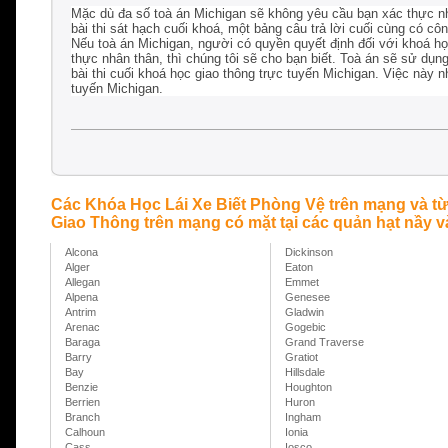
Mặc dù đa số toà án Michigan sẽ không yêu cầu bạn xác thực nh
bài thi sát hạch cuối khoá, một bảng câu trả lời cuối cùng có 
Nếu toà án Michigan, người có quyền quyết định đối với khoá họ
thực nhân thân, thì chúng tôi sẽ cho bạn biết. Toà án sẽ sử dụn
bài thi cuối khoá học giao thông trực tuyến Michigan. Việc nà
tuyến Michigan.
Các Khóa Học Lái Xe Biết Phòng Vệ trên mạng và t
Giao Thông trên mạng có mặt tại các quản hạt nầy v
Alcona
Dickinson
Alger
Eaton
Allegan
Emmet
Alpena
Genesee
Antrim
Gladwin
Arenac
Gogebic
Baraga
Grand Traverse
Barry
Gratiot
Bay
Hillsdale
Benzie
Houghton
Berrien
Huron
Branch
Ingham
Calhoun
Ionia
Cass
Iosco