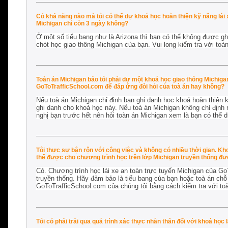
Có khả năng nào mà tôi có thể dự khoá học hoàn thiện kỹ năng lái
Michigan chỉ còn 3 ngày không?
Ở một số tiểu bang như là Arizona thì bạn có thể không được gh
chót học giao thông Michigan của bạn. Vui long kiểm tra với toà
Toàn án Michigan bảo tôi phải dự một khoá học giao thông Michigan.
GoToTrafficSchool.com để đáp ứng đòi hỏi của toà án hay không?
Nếu toà án Michigan chỉ định bạn ghi danh học khoá hoàn thiện 
ghi danh cho khoá học này. Nếu toà án Michigan không chỉ định r
nghị bạn trước hết nên hỏi toàn án Michigan xem là bạn có thể 
Tôi thực sự bận rộn với công việc và không có nhiều thời gian. Kh
thế được cho chương trình học trên lớp Michigan truyền thống đ
Có. Chương trình học lái xe an toàn trực tuyến Michigan của G
truyền thống. Hãy đảm bảo là tiểu bang của bạn hoặc toà án chỗ 
GoToTrafficSchool.com của chúng tôi bằng cách kiểm tra với toà
Tôi có phải trải qua quá trình xác thực nhân thân đối với khoá học