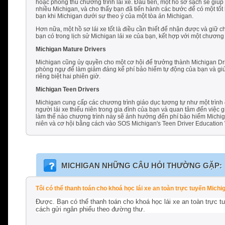
hoặc phòng thủ chương trình lái xe. Đầu tiên, một hồ sơ sạch sẽ giúp 
nhiều Michigan, và cho thấy bạn đã tiến hành các bước để có một tốt
bạn khi Michigan dưới sự theo ý của một tòa án Michigan.
Hơn nữa, một hồ sơ lái xe tốt là điều cần thiết để nhận được và giữ c
bạn có trong lịch sử Michigan lái xe của bạn, kết hợp với một chương 
Michigan Mature Drivers
Michigan cũng ủy quyền cho một cơ hội để trưởng thành Michigan Drive
phòng ngự để làm giảm đáng kể phí bảo hiểm tự động của bạn và giú
riêng biệt hai phiên giờ.
Michigan Teen Drivers
Michigan cung cấp các chương trình giáo dục tương tự như một trình đ
người lái xe thiếu niên trong gia đình của bạn và quan tâm đến việc
làm thế nào chương trình này sẽ ảnh hưởng đến phí bảo hiểm Michigan
niên và cơ hội bằng cách vào SOS Michigan's Teen Driver Education 
MICHIGAN
NHỮNG CÂU HỎI THƯỜNG GẶP:
Tôi có thể thanh toán cho khoá học lái xe an toàn trực tuyến Mi
Được. Bạn có thể thanh toán cho khoá học lái xe an toàn trực 
cách gửi ngân phiếu theo đường thư.