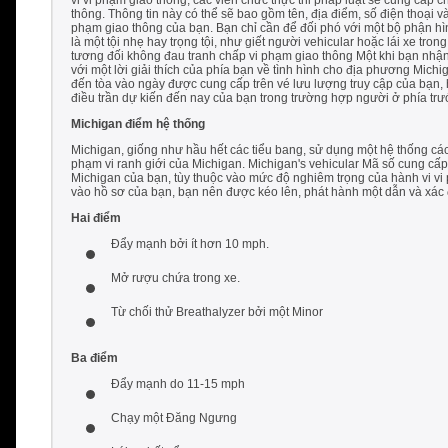
vi vi phạm giao thông, các viên chức thực thi pháp luật sẽ cung cấp c
thông. Thông tin này có thể sẽ bao gồm tên, địa điểm, số điện thoại 
phạm giao thông của bạn. Bạn chỉ cần để đối phó với một bộ phận h
là một tội nhẹ hay trọng tội, như giết người vehicular hoặc lái xe t
tương đối không đau tranh chấp vi phạm giao thông Một khi bạn nhận
với một lời giải thích của phía bạn về tình hình cho địa phương Mich
đến tòa vào ngày được cung cấp trên vé lưu lượng truy cập của bạn,
điều trần dự kiến đến nay của bạn trong trường hợp người ở phía tr
Michigan điểm hệ thống
Michigan, giống như hầu hết các tiểu bang, sử dụng một hệ thống các
phạm vi ranh giới của Michigan. Michigan's vehicular Mã số cung cấp
Michigan của bạn, tùy thuộc vào mức độ nghiêm trọng của hành vi vi
vào hồ sơ của bạn, bạn nên được kéo lên, phát hành một dẫn và xác đ
Hai điểm
Đẩy mạnh bởi ít hơn 10 mph.
Mở rượu chứa trong xe.
Từ chối thử Breathalyzer bởi một Minor
Ba điểm
Đẩy mạnh do 11-15 mph
Chạy một Đăng Ngưng