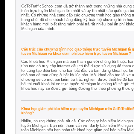
GoToTrafficSchool.com đã trở thành một trong những nhà cung c
toàn trực tuyến Michigan lớn nhất và uy tín nhất cấp quốc gia bở
nhất. Có những nhà cung cấp các chương trình học giao thông 
trang chủ, để cho khách hàng đăng ký toàn bộ chương trình học g
khách hàng mới biết rằng mình phải trả rất nhiều loại ẩn phí khá
Michigan của mình.
Cấu trúc của chương trình học giao thông trực tuyến Michigan là gì
tuyến Michigan và khoá giảm phí bảo hiểm trực tuyến Michigan ?
Các khoá học Michigan mà bạn tham gia với chúng tôi thuộc hai
tính nào có truy cập internet đều có thể được sử dụng để tham d
tôi cũng tạo điều kiện cho bạn bắt đầu và tạm dừng khoá học lái 
chỗ bạn đã tạm dừng ở bất kỳ lúc nào. Mỗi khoá đào tạo lái xe 
chương sẽ có một bài kiểm tra trắc nghiệm được thiết kế để bạn
bài thi cuối khoá lái xe trực tuyến Michigan là chúng tôi sẽ gửi
khoá học này sẽ được gửi bằng đường thư theo phương thức gử
Khoá học giảm phí bảo hiểm trực tuyến Michigan trên GoToTrafficS
không?
Nhiều, nhưng không phải tất cả. Các công ty bảo hiểm Michigan 
tuyến Michigan. Bạn nên tham vấn với đại lý bảo hiểm Michigan
toàn Michigan nếu bạn hoàn tất khoá học giảm phí bảo hiểm Mich