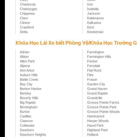
Charlevoix
Iron
Cheboygan
Isabella
Chippewa
Jackson
Clare
Kalamazoo
Clinton
Kalkaska
Crawford
Kent
Delta
Keweenaw
Khóa Học Lái Xe biết Phòng Vệ/Khóa Học Trường Gia
Adrian
Farmington
Albion
Farmington Hills
Allen Park
Fenton
Alpena
Ferndale
Ann Arbor
Flat Rock
Auburn Hills
Flint
Battle Creek
Fraser
Bay City
Garden City
Benton Harbor
Grand Haven
Berkley
Grand Rapids
Beverly Hills
Grandville
Big Rapids
Grosse Pointe Farms
Birmingham
Grosse Pointe Park
Burton
Grosse Pointe Woods
Cadillac
Hamtramck
Clawson
Harper Woods
Coldwater
Hazel Park
Dearborn
Highland Park
Dearborn Heights
Holland