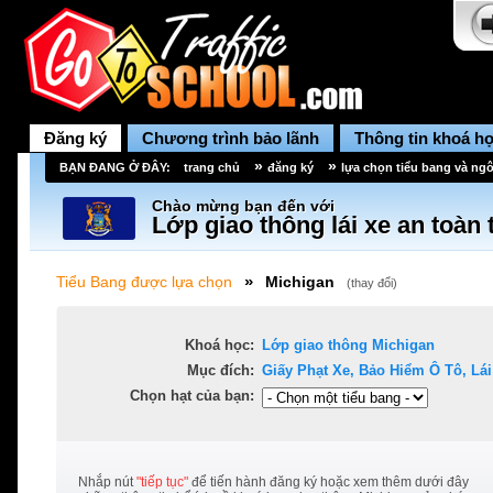
Đăng ký
Chương trình bảo lãnh
Thông tin khoá h
»
»
BẠN ĐANG Ở ĐÂY:
trang chủ
đăng ký
lựa chọn tiểu bang và ng
Chào mừng bạn đến với
Lớp giao thông lái xe an toàn
»
Tiểu Bang được lựa chọn
Michigan
(
thay đổi
)
Khoá học:
Lớp giao thông
Michigan
Mục đích:
Giấy Phạt Xe, Bảo Hiểm Ô Tô, Lái 
Chọn hạt của bạn:
Nhắp nút
"tiếp tục"
để tiến hành đăng ký hoặc xem thêm dưới đây