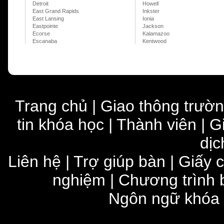
Detroit
Howell
East Grand Rapids
Inkster
East Lansing
Ionia
Eastpointe
Jackson
Ecorse
Kalamazoo
Escanaba
Kentwood
Trang chủ
|
Giao thông trườ
tin khóa học
|
Thành viên
|
G
dịc
Liên hệ
|
Trợ giúp bàn
|
Giấy 
nghiệm
|
Chương trình 
Ngôn ngữ khóa