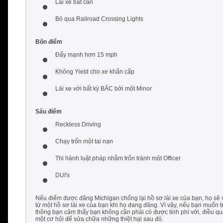
Lái xe bất cẩn
Bỏ qua Railroad Crossing Lights
Bốn điểm
Đẩy mạnh hơn 15 mph
Không Yield cho xe khẩn cấp
Lái xe với bất kỳ BẮC bởi một Minor
Sáu điểm
Reckless Driving
Chạy trốn một tai nạn
Thi hành luật pháp nhằm trốn tránh một Officer
DUI's
Nếu điểm được đăng Michigan chống lại hồ sơ lái xe của bạn, họ sẽ
từ một hồ sơ lái xe của bạn khi họ đang đăng. Vì vậy, nếu bạn muốn 
thông bạn cảm thấy bạn không cần phải có được tính phí với, điều qu
một cơ hội để sửa chữa những thiệt hại sau đó.