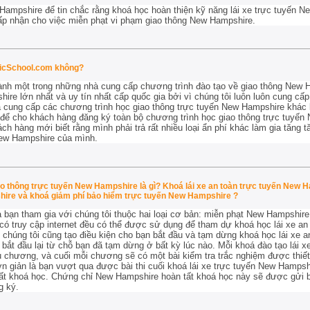
 Hampshire để tin chắc rằng khoá học hoàn thiện kỹ năng lái xe trực tuyến N
ấp nhận cho
việc miễn phạt vi phạm giao thông New Hampshire.
ficSchool.com không?
ành một trong những nhà cung cấp chương trình đào tạo về giao thông New H
ire lớn nhất và uy tín nhất cấp quốc gia bởi vì chúng tôi luôn luôn cung c
hà cung cấp các chương trình học giao thông trực tuyến New Hampshire khác
 để cho khách hàng đăng ký toàn bộ chương trình học giao thông trực tuyến
ách hàng mới biết rằng mình phải trả rất nhiều loại ẩn phí khác làm gia tăng 
New Hampshire của mình.
o thông trực tuyến New Hampshire là gì? Khoá lái xe an toàn trực tuyến New H
hire và khoá giảm phí bảo hiểm trực tuyến New Hampshire ?
ạn tham gia với chúng tôi thuộc hai loại cơ bản: miễn phạt New Hampshir
ó truy cập internet đều có thể được sử dụng để tham dự khoá học lái xe an
 chúng tôi cũng tạo điều kiện cho bạn bắt đầu và tạm dừng khoá học lái xe
ể bắt đầu lại từ chỗ bạn đã tạm dừng ở bất kỳ lúc nào. Mỗi khoá đào tạo lái 
chương, và cuối mỗi chương sẽ có một bài kiểm tra trắc nghiệm được thiết 
 giản là bạn vượt qua được bài thi cuối khoá lái xe trực tuyến New Hampshi
ất khoá học. Chứng chỉ New Hampshire hoàn tất khoá học này sẽ được gửi
g ký.