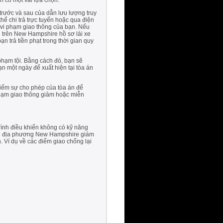
 có một vài lựa chọn.
 trước và sau của dẫn lưu lượng truy
hể chi trả trực tuyến hoặc qua điện
ận vi phạm giao thông của bạn. Nếu
hị trên New Hampshire hồ sơ lái xe
n trả tiền phạt trong thời gian quy
phạm tội. Bằng cách đó, bạn sẽ
n một ngày để xuất hiện tại tòa án
 kiếm sự cho phép của tòa án để
phạm giao thông giảm hoặc miễn
ình điều khiển không có kỹ năng
 án địa phương New Hampshire giám
 Ví dụ về các điểm giao chống lại