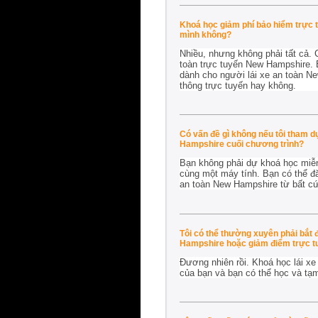
Khoá học giảm phí bảo hiểm trực t
mình không?
Nhiều, nhưng không phải tất cả.
toàn trực tuyến New Hampshire. 
dành cho người lái xe an toàn N
thông trực tuyến hay không.
Có vấn đề gì không nếu tôi tham d
Hampshire cuối chương trình?
Bạn không phải dự khoá học miễn
cùng một máy tính. Bạn có thể đă
an toàn New Hampshire từ bất cứ m
Tôi có thể thường xuyên phải bắt
Hampshire hoặc giảm điểm trực t
Đương nhiên rồi. Khoá học lái xe
của bạn và bạn có thể học và tạ