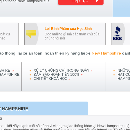
 giao thông
New Hampshire
của
Lời Bình Phẩm của Học Sinh
bất cứ
Đọc những gì mà các thân chủ của
net
chúng tôi nói
o thông, lái xe an toàn, hoàn thiện kỹ năng lái xe
New Hampshire
dành
SHIRE
»
XỬ LÝ CHỨNG CHỈ TRONG NGÀY
»
NHỮNG
HAMPSHIRE
ĐẢM BẢO HOÀN TIỀN 100%
»
HẠT C
CHI TIẾT KHOÁ HỌC
»
HAMPS
 HAMPSHIRE
g
m kết đẩy mạnh một số hành vi vi phạm giao thông khác tại New Hampshire, một s