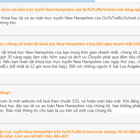
ọc lái xe an toàn trực tuyến New Hampshire của GoToTrafficSchool.com bằng n
 khoá học lái xe an toàn trực tuyến New Hampshire của GoToTrafficSchool.c
ường thư.
ược chứng chỉ hoàn tất khoá học New Hampshire trong thời gian nhanh nhất kh
 tất khoá học New Hampshire của bạn trong thời gian nhanh nhất, chúng tôi
0 giờ 30 sáng ngày làm việc hôm sau) và dịch vụ Chuyển phát qua đêm tiêu ch
). Nếu bạn hoàn tất khoá học trực tuyến New Hampshire vào ngày thứ sáu, ch
Ex (trễ nhất là 12 giờ trưa thứ bảy). Đối với những người ở hạt Los Angele
.
không?
com là một website mã hoá theo chuẩn SSL và hoàn toàn bảo mật. Khi đăng 
á học đào tạo lái xe an toàn New Hampshire của chúng tôi, bạn không phải l
eo. Bảo mật thông tin cho bạn là ưu tiên số một của chúng tôi.
toàn trực tuyến New Hampshire trên GoToTrafficSchool.com nhưng chỉ với điều 
n phạt. Làm sao tôi biết chắc điều đó?