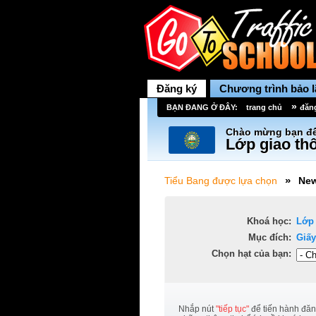
Đăng ký
Chương trình bảo 
»
BẠN ĐANG Ở ĐÂY:
trang chủ
đăn
Chào mừng bạn đế
Lớp giao thô
»
Tiểu Bang được lựa chọn
New
Khoá học:
Lớp
Mục đích:
Giấy
Chọn hạt của bạn:
Nhắp nút
"tiếp tục"
để tiến hành đăn