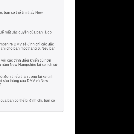
e, bạn có thể tìm thấy New
 để mất đặc quyền của bạn là do
ampshire DMV sẽ đình chỉ các đặc
 chỉ cho bạn một tháng 6. Nếu bạn
với các trình điều khiển cũ hơn
a năm New Hampshire lái xe lịch sử,
 đơn thiếu thận trọng lái xe tính
 chỉ sáu tháng của DMV và New
ủ.
của bạn có thể bị đình chỉ, bạn có