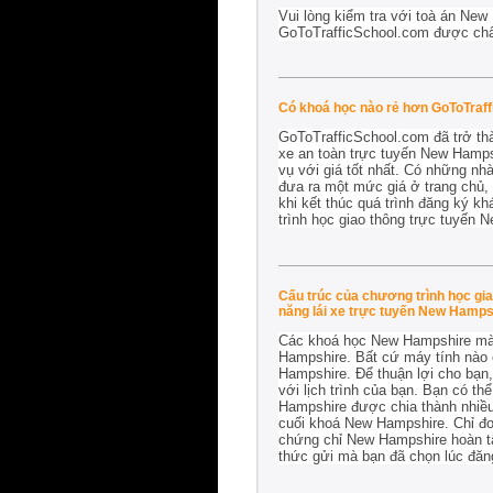
Vui lòng kiểm tra với toà án New
GoToTrafficSchool.com được ch
Có khoá học nào rẻ hơn GoToTraf
GoToTrafficSchool.com đã trở th
xe an toàn trực tuyến New Hampsh
vụ với giá tốt nhất. Có những n
đưa ra một mức giá ở trang chủ,
khi kết thúc quá trình đăng ký kh
trình học giao thông trực tuyến 
Cấu trúc của chương trình học gia
năng lái xe trực tuyến New Hamps
Các khoá học New Hampshire mà b
Hampshire. Bất cứ máy tính nào c
Hampshire. Để thuận lợi cho bạn,
với lịch trình của bạn. Bạn có th
Hampshire được chia thành nhiều 
cuối khoá New Hampshire. Chỉ đơn
chứng chỉ New Hampshire hoàn t
thức gửi mà bạn đã chọn lúc đăn