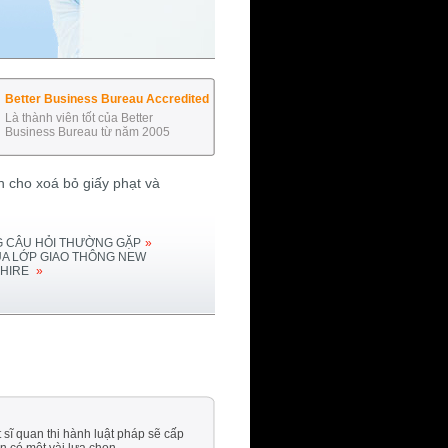
Better Business Bureau Accredited
Là thành viên tốt của Better
Business Bureau từ năm 2005
 cho xoá bỏ giấy phạt và
 CÂU HỎI THƯỜNG GẶP
»
ỦA LỚP GIAO THÔNG
NEW
HIRE
»
ĩ quan thi hành luật pháp sẽ cấp