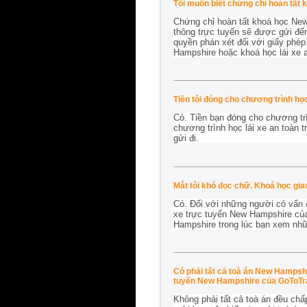
Tôi muốn biết chứng chỉ hoàn tất 
Chứng chỉ hoàn tất khoá học New
thông trực tuyến sẽ được gửi đến 
quyền phán xét đối với giấy phép
Hampshire hoặc khoá học lái xe 
Tiền tôi đóng cho chương trình h
Có. Tiền bạn đóng cho chương tr
chương trình học lái xe an toàn
gửi đi.
Mắt tôi khó đọc chữ. Khoá học gia
Có. Đối với những người có vấn đề
xe trực tuyến New Hampshire của
Hampshire trong lúc bạn xem nhữ
Có phải tất cả toà án New Hampsh
tuyến New Hampshire của GoToTr
Không phải tất cả toà án đều chấ