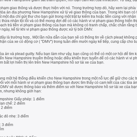
n New Hampshire giám sát thẩm quyền, nơi bạn cam kết của infraction. Từ đây, bạn
i phạm giao thông và được thực hiện với nó. Trong trường hợp đó, hãy xem lại phía
ác tòa án địa phương New Hampshire xử lý vé giao thông của bạn. Trong khi bạn có t
t một địa chỉ gửi thư cho bạn gửi trong một trật tự kiểm tra hoặc tiền cùng với nh
c thừa nhận tội lỗi và có thể mong đợi để có các hành vi vi phạm giao thông hiển t
ạch trả tiền vi phạm giao thông của bạn mà không có tranh chấp, chắc chắn rằng bạ
 30 ngày, kể từ khi vi phạm giao thông được xử lý bởi DMV.
đây là trường hợp,. Một lần nữa dẫn của bạn sẽ có thông tin về cách plead không 
ận của xe có động cơ ( "DMV") trong tuần đến mười ngày kế tiếp, cung cấp cho bạ
 tòa án và plead guilty. Nếu bạn làm như vậy, bạn cũng có thể có một cơ hội để tìm
tiến New Hampshire truyền thống hoặc điều khiển trực tuyến để có các hành vi vi 
bất lợi hiển thị lên trên New Hampshire hồ sơ lái xe của bạn.
g một hệ thống điều khiển cho New Hampshire trong một nỗ lực để giữ cho các tr
ối với mỗi hành vi vi phạm giao thông bạn được tìm thấy có cam kết của các tòa
 DMV sẽ được thông báo và thêm điểm so với New Hampshire hồ sơ lái xe của bạn.
, nhưng không giới hạn:
pshire Giấy phép: 1 điểm
Hạn chế: 2 điểm
 2 điểm
c đỏ nhẹ: 3 điểm
: 3 điểm
iểm