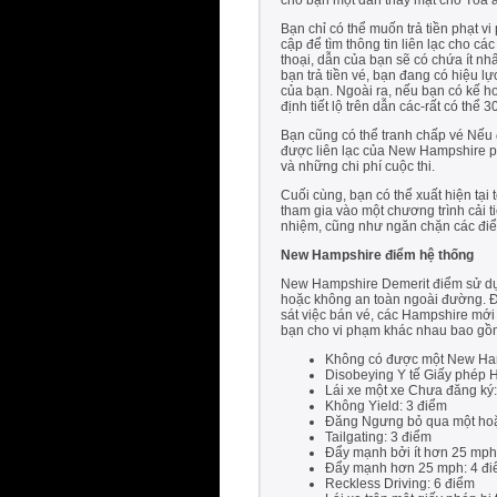
cho bạn một dẫn thay mặt cho Tòa á
Bạn chỉ có thể muốn trả tiền phạt v
cập để tìm thông tin liên lạc cho c
thoại, dẫn của bạn sẽ có chứa ít nhấ
bạn trả tiền vé, bạn đang có hiệu lự
của bạn. Ngoài ra, nếu bạn có kế ho
định tiết lộ trên dẫn các-rất có thể
Bạn cũng có thể tranh chấp vé Nếu 
được liên lạc của New Hampshire ph
và những chi phí cuộc thi.
Cuối cùng, bạn có thể xuất hiện tại
tham gia vào một chương trình cải 
nhiệm, cũng như ngăn chặn các điểm 
New Hampshire điểm hệ thống
New Hampshire Demerit điểm sử dụn
hoặc không an toàn ngoài đường. Đ
sát việc bán vé, các Hampshire mới
bạn cho vi phạm khác nhau bao gồm
Không có được một New Ham
Disobeying Y tế Giấy phép 
Lái xe một xe Chưa đăng ký:
Không Yield: 3 điểm
Đăng Ngưng bỏ qua một hoặ
Tailgating: 3 điểm
Đẩy mạnh bởi ít hơn 25 mph
Đẩy mạnh hơn 25 mph: 4 đ
Reckless Driving: 6 điểm