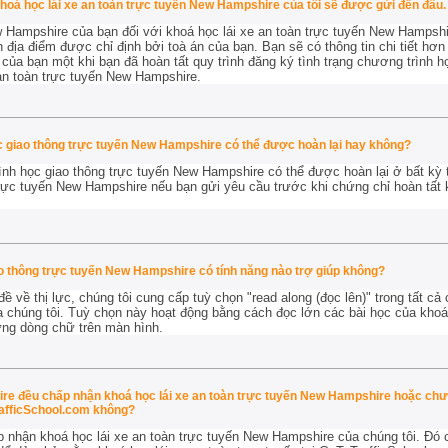
khoá học lái xe an toàn trực tuyến New Hampshire của tôi sẽ được gửi đến đâu.
 Hampshire của bạn đối với khoá học lái xe an toàn trực tuyến New Hampshi
địa điểm được chỉ định bởi toà án của bạn. Bạn sẽ có thông tin chi tiết hơn
 của bạn một khi bạn đã hoàn tất quy trình đăng ký tình trạng chương trình h
an toàn trực tuyến New Hampshire.
ọc giao thông trực tuyến New Hampshire có thể được hoàn lại hay không?
ình học giao thông trực tuyến New Hampshire có thể được hoàn lại
ở bất kỳ 
 trực tuyến New Hampshire nếu bạn gửi yêu cầu trước khi chứng chỉ hoàn t
o thông trực tuyến New Hampshire có tính năng nào trợ giúp không?
 về thị lực, chúng tôi cung cấp tuỳ chọn "read along (đọc lên)" trong tất cả 
 chúng tôi. Tuỳ chọn này hoạt động bằng cách đọc lớn các bài học của khoá
ng dòng chữ trên màn hình.
ire đều chấp nhận khoá học lái xe an toàn trực tuyến New Hampshire hoặc chươ
afficSchool.com không?
p nhận khoá học lái xe an toàn trực tuyến New Hampshire của chúng tôi. Đó c