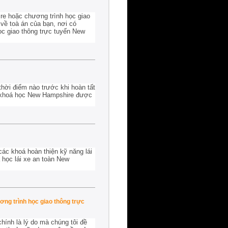
re hoặc chương trình học giao
 về toà án của bạn, nơi có
ọc giao thông trực tuyến New
thời điểm nào trước khi hoàn tất
ất khoá học New Hampshire được
các khoá hoàn thiện kỹ năng lái
 học lái xe an toàn New
ng trình học giao thông trực
hính là lý do mà chúng tôi đề