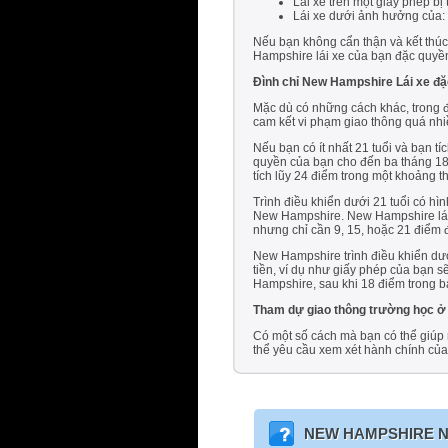
Lái xe trên một giấy phép bị
Lái xe dưới ảnh hưởng của:
Nếu bạn không cẩn thận và kết thúc
Hampshire lái xe của bạn đặc quyền
Đình chỉ New Hampshire Lái xe đặ
Mặc dù có những cách khác, trong đ
cam kết vi phạm giao thông quá nhiề
Nếu bạn có ít nhất 21 tuổi và bạn 
quyền của bạn cho đến ba tháng 18
tích lũy 24 điểm trong một khoảng 
Trình điều khiển dưới 21 tuổi có hì
New Hampshire. New Hampshire lái x
nhưng chỉ cần 9, 15, hoặc 21 điểm đ
New Hampshire trình điều khiển dưới
tiền, ví dụ như giấy phép của bạn 
Hampshire, sau khi 18 điểm trong b
Tham dự giao thông trường học 
Có một số cách mà bạn có thể giúp mì
thể yêu cầu xem xét hành chính của
NEW HAMPSHIRE
N