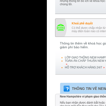
những thông tin bổ ích về khoá học
chúng tôi.
Khoá phê duyệt
Có thể được chấp nhận từ 
máy điện toán nào có inter
Thông tin thêm về khoá học gia
giảm phí bảo hiểm.
LỚP GIAO THÔNG
NEW HAMP
TOÀN ÁN CHẤP THUẬN
NEW 
»
HỖ TRỢ KHÁCH HÀNG 24/7
»
THÔNG TIN VỀ
NEW
New Hampshire vi phạm giao thôn
Nếu bạn nhận được đánh bắt hoặc ca