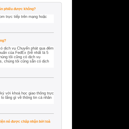
gân phiếu được không?
om trực tiếp trên mạng hoặc
ông?
 có dịch vụ Chuyển phát qua đêm
uẩn của FedEx (trễ nhất là 5
úng tôi cũng có dịch vụ
s, chúng tôi cũng sẵn có dịch
ký với khoá học giao thông trực
o lắng gì về thông tin cá nhân
kiện nó được chấp nhận bởi toà