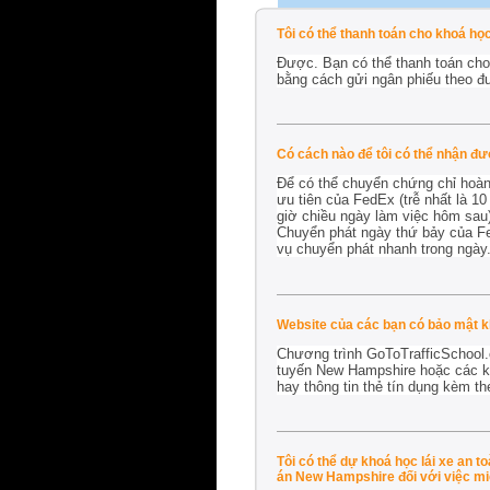
Tôi có thể thanh toán cho khoá h
Được. Bạn có thể thanh toán cho
bằng cách gửi ngân phiếu theo đ
Có cách nào để tôi có thể nhận đ
Để có thể chuyển chứng chỉ hoàn
ưu tiên của FedEx (trễ nhất là 1
giờ chiều ngày làm việc hôm sau
Chuyển phát ngày thứ bảy của Fed
vụ chuyển phát nhanh trong ngày
Website của các bạn có bảo mật 
Chương trình GoToTrafficSchool.
tuyến New Hampshire hoặc các kho
hay thông tin thẻ tín dụng kèm th
Tôi có thể dự khoá học lái xe an 
án New Hampshire đối với việc miễ