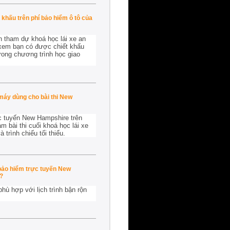
khấu trên phí bảo hiểm ô tô của
 tham dự khoá học lái xe an
 xem bạn có được chiết khấu
rong chương trình học giao
máy dùng cho bài thi New
ực tuyến New Hampshire trên
 bài thi cuối khoá học lái xe
trình chiếu tối thiểu.
bảo hiểm trực tuyến New
?
hù hợp với lịch trình bận rộn