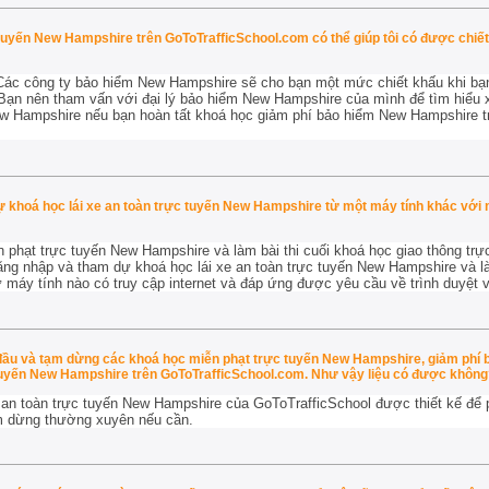
uyến New Hampshire trên GoToTrafficSchool.com có thể giúp tôi có được chiết 
 Các công ty bảo hiểm New Hampshire sẽ cho bạn một mức chiết khấu khi bạn
Bạn nên tham vấn với đại lý bảo hiểm New Hampshire của mình để tìm hiểu
ew Hampshire nếu bạn hoàn tất khoá học giảm phí bảo hiểm New Hampshire t
ự khoá học lái xe an toàn trực tuyến New Hampshire từ một máy tính khác với 
 phạt trực tuyến New Hampshire và làm bài thi cuối khoá học giao thông tr
ng nhập và tham dự khoá học lái xe an toàn trực tuyến New Hampshire và làm
áy tính nào có truy cập internet và đáp ứng được yêu cầu về trình duyệt và 
 đầu và tạm dừng các khoá học miễn phạt trực tuyến New Hampshire, giảm phí 
uyến New Hampshire trên GoToTrafficSchool.com. Như vậy liệu có được không
 an toàn trực tuyến New Hampshire của GoToTrafficSchool được thiết kế để p
m dừng thường xuyên nếu cần.