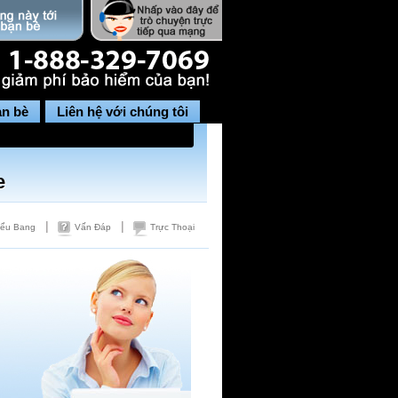
ạn bè
Liên hệ với chúng tôi
e
|
|
iểu Bang
Vấn Đáp
Trực Thoại