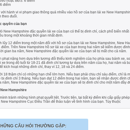
 treo hoặc BĐS: 6 điểm
 6 điểm
 với hành vi vi phạm giao thông quá nhiều vào hồ sơ của bạn lái xe New Hampshir
 theo đuổi.
c quyền của bạn
ó New Hampshire đặc quyền lái xe của bạn có thể bị đình chỉ, cách phổ biến nhất
u trong một khoảng thời gian nhất định.
tích lũy 12 điểm trong một năm đối với hồ sơ của bạn lái xe New Hampshire, New H
 điểm. Trên New Hampshire hồ sơ lái xe của bạn trong hai năm sẽ kiếm được đình
thời gian ba năm, New Hampshire đặc quyền lái xe của bạn sẽ bị mất cho cả năm.
nh phạt nặng hơn dựa trên tương đối thiếu kinh nghiệm của họ phía sau bánh xe, so 
e trong độ tuổi từ 18-21 đã đình chỉ tương tự dựa trên năm của họ, hai năm và b
ể kích hoạt những đình chỉ, thay vì 12, 18 và 24 điểm.
 18 thậm chí có những hạn chế lớn hơn. Nếu bạn phải chịu chỉ sáu điểm, chỉ là một
sẽ bị đình chỉ 3 tháng. Nếu bạn đạt 12 điểm trong hai năm, bạn sẽ nhận được đình
a năm, New Hampshire đặc quyền lái xe của bạn sẽ bị đình chỉ cho một năm đầy đ
ở New Hampshire
nh tránh những hình phạt quyết liệt. Trước tiên, tại bất kỳ điểm khi cấp giấy phép 
 New Hampshire Cục Điều Trần để thảo luận về tình hình của bạn. Tùy thuộc
HỮNG CÂU HỎI THƯỜNG GẶP: