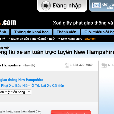
lãnh
Thông tin khoá học
Thành viên
Giới thiệu với b
»
»
g ký
lựa chọn tiểu bang và ngôn ngữ
New Hampshire
(
change
)
n với
ng lái xe an toàn trực tuyến
New Hampshir
 Hampshire
1-888-329-7069
Tin T
(
thay đổi
)
 giao thông
New Hampshire
 Phạt Xe, Bảo Hiểm Ô Tô, Lái Xe Cải tiến
g ký hoặc xem thêm dưới đây