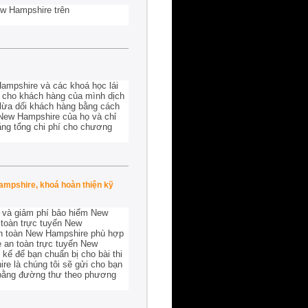
ew Hampshire trên
ampshire và các khoá học lái
ấp cho khách hàng của mình dịch
 lừa dối khách hàng bằng cách
 New Hampshire của họ và chỉ
tăng tổng chi phí cho chương
ampshire, khoá hoàn thiện kỹ
e và giảm phí bảo hiểm New
 toàn trực tuyến New
 an toàn New Hampshire phù hợp
xe an toàn trực tuyến New
kế để bạn chuẩn bị cho bài thi
re là chúng tôi sẽ gửi cho bạn
 bằng đường thư theo phương