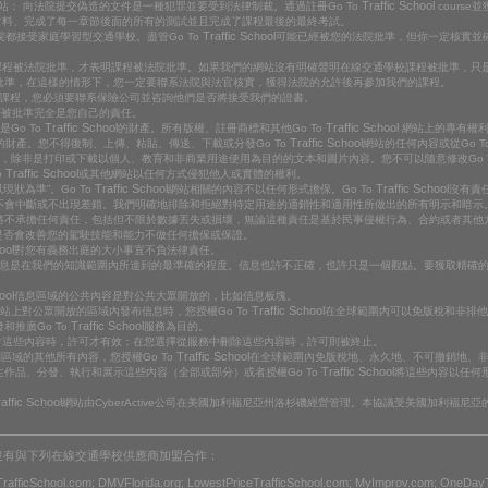
Traffic School
站： 向法院提交偽造的文件是一種犯罪並要受到法律制裁。通過註冊Go To
cours
材料、完成了每一章節後面的所有的測試並且完成了課程最後的最終考試。
Traffic School
法院都接受家庭學習型交通學校。盡管Go To
可能已經被您的法院批準，但你一定核實並
的課程被法院批準，才表明課程被法院批準。如果我們的網站沒有明確聲明在線交通學校課程被批準，只
批準，在這樣的情形下，您一定要聯系法院與法官核實，獲得法院的允許後再參加我們的課程。
扣課程，您必須要聯系保險公司並咨詢他們是否將接受我們的證書。
否被批準完全是您自己的責任。
Traffic School
Traffic School
Go To
的財產。所有版權、註冊商標和其他Go To
網站上的專有權利
Traffic School
的財產。您不得復制、上傳、粘貼、傳送、下載或分發Go To
網站的任何內容或從Go T
息，除非是打印或下載以個人、教育和非商業用途使用為目的的文本和圖片內容。您不可以隨意修改Go 
Traffic School
o
或其他網站以任何方式侵犯他人或實體的權利。
Traffic School
Traffic School
現狀為準”。Go To
網站相關的內容不以任何形式擔保。Go To
沒有責任
不會中斷或不出現差錯。我們明確地排除和拒絕對特定用途的適銷性和適用性所做出的所有明示和暗示。我
將不承擔任何責任，包括但不限於數據丟失或損壞，無論這種責任是基於民事侵權行為、合約或者其他
是否會改善您的駕駛技能和能力不做任何擔保或保證。
ool
對您有義務出庭的大小事宜不負法律責任。
的信息是在我們的知識範圍內所達到的最準確的程度。信息也許不正確，也許只是一個觀點。要獲取精確
ool
信息區域的公共內容是對公共大眾開放的，比如信息板塊。
Traffic School
站上對公眾開放的區域內發布信息時，您授權Go To
在全球範圍內可以免版稅和非排
Traffic School
和推廣Go To
服務為目的。
包含這些內容時，許可才有效；在您選擇從服務中刪除這些內容時，許可則被終止。
Traffic School
區域的其他所有內容，您授權Go To
在全球範圍內免版稅地、永久地、不可撤銷地、
Traffic School
作品、分發、執行和展示這些內容（全部或部分）或者授權Go To
將這些內容以任何
affic School
網站由CyberActive公司在美國加利福尼亞州洛杉磯經營管理。本協議受美國加利福尼
ol.com沒有與下列在線交通學校供應商加盟合作：
eTrafficSchool.com; DMVFlorida.org; LowestPriceTrafficSchool.com; MyImprov.com; OneDay