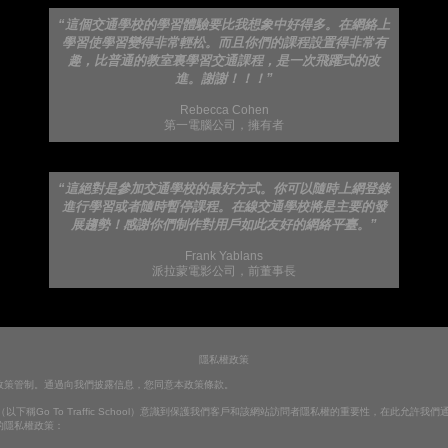
“這個交通學校的學習體驗要比我想象中好得多。在網絡上
學習使學習變得非常輕松。而且你們的課程設置得非常有
趣，比普通的教室裏學習交通課程，是一次飛躍式的改
進。謝謝！！！”
Rebecca Cohen
第一電腦公司，擁有者
“這絕對是參加交通學校的最好方式。你可以隨時上網登錄
進行學習或者隨時暫停課程。在線交通學校將是主要的發
展趨勢！感謝你們制作對用戶如此友好的網絡平臺。”
Frank Yablans
派拉蒙電影公司，前董事長
隱私權政策
政策管制。通過向我們披露信息，您同意本政策條款。
（以下稱Go To Traffic School）意識到保護我們客戶和該網站訪問者隱私權的重要性，在此允許
的隱私權政策：