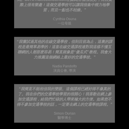
際上很有樂趣！這個交通學校可以讓我很集中精力地學
習，而且一點也不枯燥。”
Cynthia Osuna
一位母親
“我嘗試過其他的在線交通學校，但到目前為止，這裏的課
程是最簡單易學的！這套在線交通課程連對我這樣不懂互
聯網的人都那麽容易！簡直就像是“傻瓜式”教程。我會大
力推薦這個網絡上最好的交通學校。”
Nadia Pandolfo
演員公會, 導演
“我簡直不能相信我的雙眼。這個課程已經好得不像真的
了。我在你們的交通學校學習的很開心！我喜歡在網上參
加交通課程，給我們忙碌的人帶來極大的方便。如果您不
得不參加交通學校的話，一定要去網上的交通學校課程。”
Simon Ourian
醫學博士