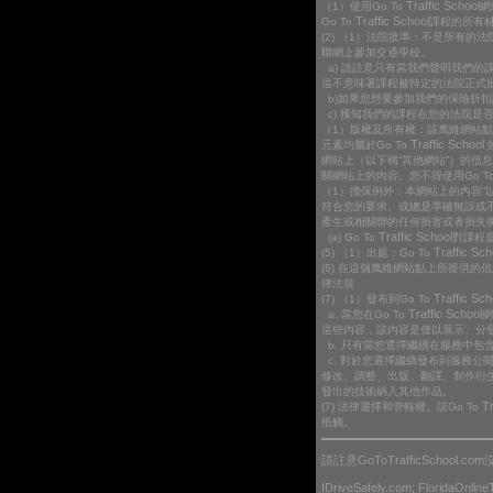
Traffic School
（1）使用Go To
網
Traffic School
Go To
課程的所有
(2) （1）法院批準：不是所有的
聯網上參加交通學校。
a) 請註意只有當我們聲明我們
這不意味著課程被特定的法院正式
b)如果您想要參加我們的保險折
c) 獲知我們的課程在您的法院是
（1）版權及所有權：該萬維網站點是
Traffic School
元素均屬於Go To
網站上（以下稱“其他網站”）的信
關網站上的內容。您不得使用Go T
（1）擔保例外：本網站上的內容“以
符合您的要求、或總是準確無誤或
產生或相關聯的任何損害或者損失
Traffic School
(a) Go To
對課程
Traffic Sch
(5) （1）出庭：Go To
(6) 在這個萬維網站點上所提供
律法規
Traffic Sch
(7) （1）發布到Go To
Traffic School
a. 當您在Go To
網
這些內容，該內容是僅以展示、分發
b. 只有當您選擇繼續在服務中
c. 對於您選擇繼續發布到服務公開
修改、調整、出版、翻譯、制作衍生
發出的技術納入其他作品。
Tr
(7) 法律選擇和管轄權。該Go To
抵觸。
請註意GoToTrafficScho
IDriveSafely.com; FloridaOnlin