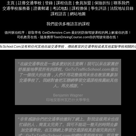
主頁
|
註冊交通學校
|
登錄
|
課程信息
|
會員加盟
|
保險折扣
|
聯系我們
交通學校服務臺
|
證書郵遞
|
考試地點
|
課程擔保
|
學生評語
|
法院地址目錄
課程語言
|
網站地圖
我們提供多種語言的課程
德州驱动程序：获取带有
GetDefensive.Com
最好的防御驾驶课程的网上解雇你的票！
司机教育在线 - 随身携带
TeenDrivingCourse.com
你的驾驶埃德在线！
rafficSchool.Com沒有和任何其他在線交通學校，傳統教室的交通學校或者其他駕駛學校相關
“在線交通學校是一個多麽好的主意啊！我可以呆在家裏舒
舒服服地學習所有的課程。GoToTrafficSchool.com做出
了一個很大的改善，人們不用花整個周末坐在教室裏參加
交通學校了。我絕對會把互聯網學習交通課程推薦給其他
人。再次感謝。”
Benjamin Wagner
印地安那州瓦巴什大學學生
“非常感謝你們把交通學校搬到了網上。對我這樣周末也很
忙碌的人，簡直太完美了。我可不能花一整天的時間去參
加交通學校。在互聯網上學習交通課程真是個完美的方
式。GoToTrafficSchool.com的網站界面很友好，而且實