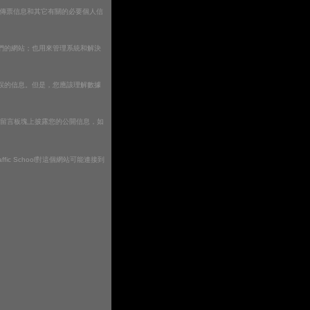
院傳票信息和其它有關的必要個人信
們的網站；也用來管理系統和解決
誤的信息。但是，您應該理解數據
應該在留言板塊上披露您的公開信息，如
 Traffic School對這個網站可能連接到