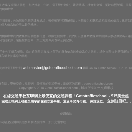
將 收集某些個人信息，包括姓名、住址、電子郵件地址、電話號碼、社會安全號、駕駛執照號碼、法
戶數據庫中。
課程服務；向法院提供您的課程成績；確保帳單和運輸郵遞；向您提供相關產品和服務的信息；改善我
的個人信息給公司以外的機構。
戶數據庫中我們收集的有關您的信息。根據您的要求，我們可以從客戶數據庫中刪除或修改你認為有錯
不同的來源，包括您的訂單，第三方郵件列表和公共記錄。
ool在網站上為用戶制作了留言板塊。您在這個留言板塊上留下的所有信息將會成為公共信息。請您自己決定是否
留言板上披露您的信息
webmaster@gototrafficschool.com
直接發電子郵件到
聯系Go To Traffic School。Go To
任。
，學校交通，互聯網，最便宜的交通學校，最便宜的課程，gototrafficschool.com
Copyright © 2010 GotoTrafficSchool.com，版權所有
加州交通學校
在線交通學校互聯網上最便宜的交通課程！Gototrafficschool - $15美金起
立刻註冊吧。
完成互聯網上省錢又簡單的在線交通學校。通過考試再付錢。 保證退款。
.
使用條款
加利福尼亞州和其他多州的法院批準。加州交通學校