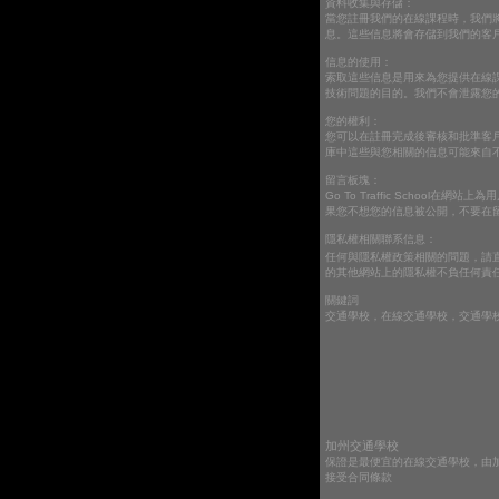
資料收集與存儲：
當您註冊我們的在線課程時，我們
息。這些信息將會存儲到我們的客
信息的使用：
索取這些信息是用來為您提供在線
技術問題的目的。我們不會泄露您
您的權利：
您可以在註冊完成後審核和批準客
庫中這些與您相關的信息可能來自
留言板塊：
Go To Traffic Sch
果您不想您的信息被公開，不要在
隱私權相關聯系信息：
任何與隱私權政策相關的問題，請
的其他網站上的隱私權不負任何責
關鍵詞
交通學校，在線交通學校，交通學校在線
加州交通學校
保證是最便宜的在線交通學校，由
接受合同條款