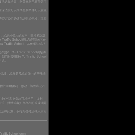
e並獲得結業證書，您聲稱您已經學習了
確保法院可以批準您的案件可以在互
是聲明我們提供在線交通學校，那麽
，如網站使用的文本、圖片和設計
Traffic School
o
網站訪問到的其他
Traffic School
To
、其他網站或相
Traffic School
保證Go To
網站將
Traffic School
們對使用Go To
方式。
的信息，您應參考您所在州的車輛法
他性許可地復制、修改、調整和公布
非排他性和充分許可地使用、復制、
形式、媒體或者如今存在的或以後開
亞的法律約束，不得與任何法律原則相
TrafficSchool.com;