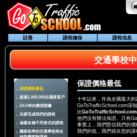
註冊
課程擔保
課程信息
交通學校中
保證價格最低
保證價格最低
超過1,000,000位滿意客戶
十年以來，作為全國最大的
GoToTrafficScho
24小時內獲得證書
比
GoToTrafficSchool.com
在家完成我們的課程
他們沒有辦法保證。只有GoTo
涵蓋各種不同形式的課程
事實上，我們堅信我們的價
我們的低，我們就在您的課
國家批準的交通學校與在
線防禦駕駛課程