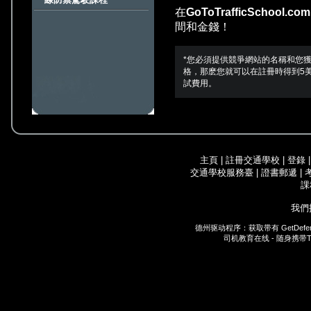
在
GoToTrafficSchool.com
間和金錢！
*您必須提供競爭網站的名稱和您
格，那麽您就可以在註冊時得到5
試費用。
主頁
|
註冊交通學校
|
登錄
交通學校服務臺
|
證書郵遞
|
課
我們
德州驱动程序：获取带有
GetDefe
司机教育在线 - 随身携带
T