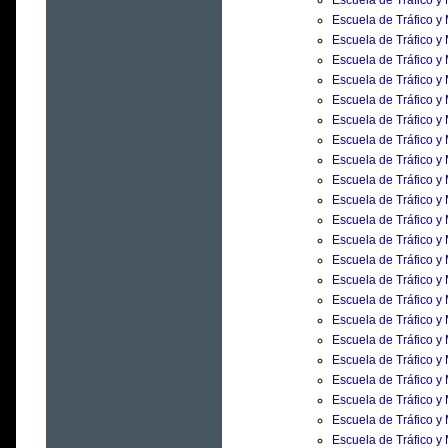
Escuela de Tráfico y
Escuela de Tráfico y
Escuela de Tráfico y
Escuela de Tráfico y
Escuela de Tráfico y
Escuela de Tráfico y
Escuela de Tráfico y
Escuela de Tráfico y
Escuela de Tráfico y
Escuela de Tráfico y
Escuela de Tráfico y
Escuela de Tráfico y
Escuela de Tráfico 
Escuela de Tráfico y
Escuela de Tráfico y
Escuela de Tráfico y
Escuela de Tráfico y
Escuela de Tráfico y
Escuela de Tráfico y
Escuela de Tráfico y
Escuela de Tráfico y
Escuela de Tráfico y
Escuela de Tráfico y