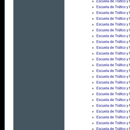
Escuela de Tráfico y
Escuela de Tráfico y
Escuela de Tráfico y
Escuela de Tráfico y
Escuela de Tráfico y
Escuela de Tráfico y
Escuela de Tráfico y
Escuela de Tráfico y
Escuela de Tráfico y
Escuela de Tráfico y
Escuela de Tráfico y
Escuela de Tráfico y
Escuela de Tráfico y
Escuela de Tráfico y
Escuela de Tráfico y
Escuela de Tráfico y
Escuela de Tráfico 
Escuela de Tráfico y
Escuela de Tráfico y
Escuela de Tráfico y
Escuela de Tráfico y
Escuela de Tráfico y
Escuela de Tráfico y