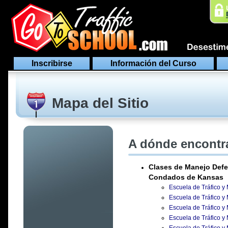
Inscribirse
Información del Curso
Mapa del Sitio
A dónde encontra
Clases de Manejo Defe
Condados de
Kansas
Escuela de Tráfico y
Escuela de Tráfico y
Escuela de Tráfico y
Escuela de Tráfico y