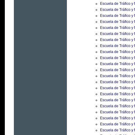
Escuela de Tráfico y
Escuela de Tráfico y
Escuela de Tráfico y
Escuela de Tráfico y
Escuela de Tráfico y
Escuela de Tráfico y
Escuela de Tráfico y
Escuela de Tráfico y
Escuela de Tráfico y
Escuela de Tráfico 
Escuela de Tráfico y
Escuela de Tráfico y
Escuela de Tráfico y
Escuela de Tráfico y
Escuela de Tráfico 
Escuela de Tráfico y
Escuela de Tráfico y
Escuela de Tráfico y
Escuela de Tráfico y
Escuela de Tráfico y
Escuela de Tráfico y
Escuela de Tráfico y