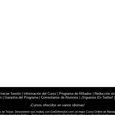
|
Iniciar Sesión
|
Información del Curso
|
Programa de Afiliados
|
Reducción en
en
|
Garantía del Programa
|
Comentarios de Alumnos
|
¡Síguenos En Twitter!
¡Cursos ofrecidos en varios idiomas!
s de Texas: Desestimen sus multas con
GetDefensive.com
¡el mejor Curso Online de
Manej