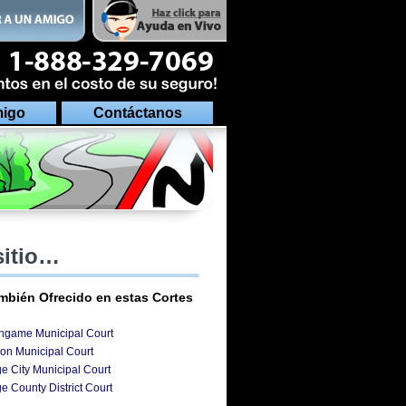
migo
Contáctanos
sitio…
mbién Ofrecido en estas Cortes
lingame Municipal Court
don Municipal Court
e City Municipal Court
e County District Court