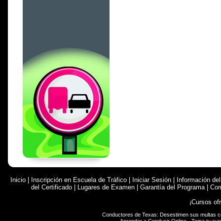
Inicio
|
Inscripción en Escuela de Tráfico
|
Iniciar Sesión
|
Información de
del Certificado
|
Lugares de Examen
|
Garantía del Programa
|
Com
¡Cursos of
Conductores de Texas: Desestimen sus multas 