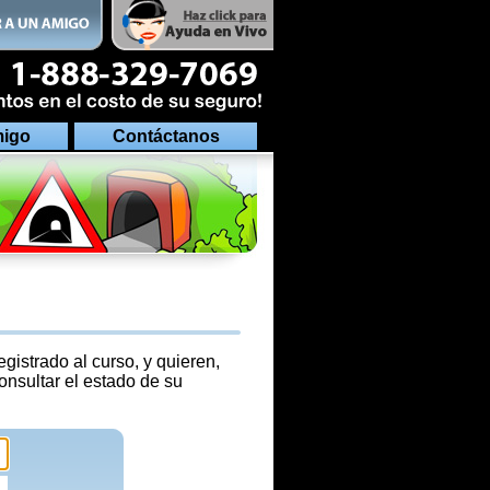
migo
Contáctanos
gistrado al curso, y quieren,
onsultar el estado de su