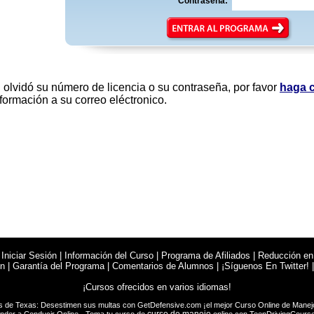
Contraseña:
i olvidó su número de licencia o su contraseña, por favor
haga c
formación a su correo eléctronico.
|
Iniciar Sesión
|
Información del Curso
|
Programa de Afiliados
|
Reducción en
en
|
Garantía del Programa
|
Comentarios de Alumnos
|
¡Síguenos En Twitter!
¡Cursos ofrecidos en varios idiomas!
s de Texas: Desestimen sus multas con
GetDefensive.com
¡el mejor Curso Online de
Manej