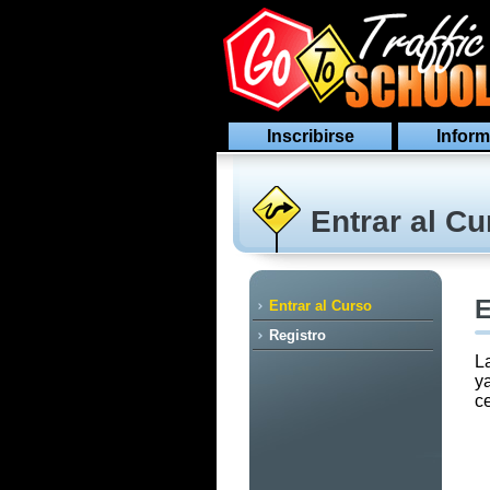
Inscribirse
Inform
Entrar al Cu
E
Entrar al Curso
Registro
L
y
ce