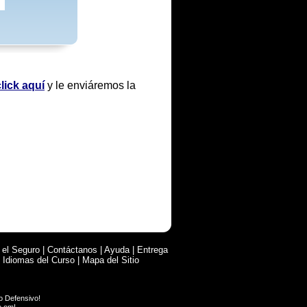
lick aquí
y le enviáremos la
 el Seguro
|
Contáctanos
|
Ayuda
|
Entrega
|
Idiomas del Curso
|
Mapa del Sitio
o Defensivo
!