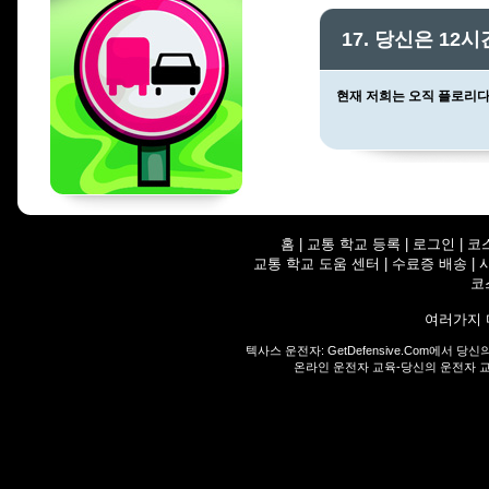
17. 당신은 12
현재 저희는 오직 플로리다
홈
|
교통 학교 등록
|
로그인
|
코
교통 학교 도움 센터
|
수료증 배송
|
코
여러가지 
텍사스 운전자:
GetDefensive.Com
에서 당신
온라인 운전자 교육-당신의 운전자 