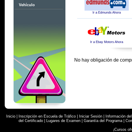
Vehículo
Ir a Edmunds Ahora
Ir a Ebay Motors Ahora
No hay obligación de comp
Inicio
|
Inscripción en Escuela de Tráfico
|
Iniciar Sesión
|
Información de
del Certificado
|
Lugares de Examen
|
Garantía del Programa
|
Com
¡Cursos of