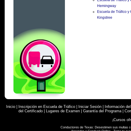
Escuela de Tráfico y
Hemingway
Escuela de Tráfico y
Kingstree
Inicio
|
Inscripción en Escuela de Tráfico
|
Iniciar Sesión
|
Información de
del Certificado
|
Lugares de Examen
|
Garantía del Programa
|
Com
¡Cursos of
Conductores de Texas: Desestimen sus multas 