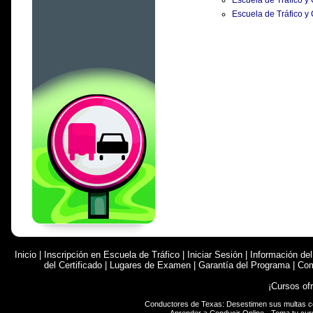
Escuela de Tráfico y
Escuela de Tráfico y
Inicio
|
Inscripción en Escuela de Tráfico
|
Iniciar Sesión
|
Información de
del Certificado
|
Lugares de Examen
|
Garantía del Programa
|
Com
¡Cursos of
Conductores de Texas: Desestimen sus multas 