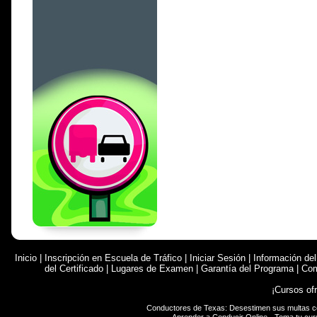
Inicio
|
Inscripción en Escuela de Tráfico
|
Iniciar Sesión
|
Información de
del Certificado
|
Lugares de Examen
|
Garantía del Programa
|
Com
¡Cursos of
Conductores de Texas: Desestimen sus multas 