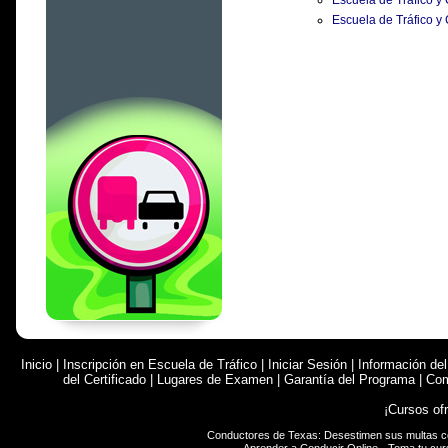
Escuela de Tráfico y
Escuela de Tráfico y
Inicio
|
Inscripción en Escuela de Tráfico
|
Iniciar Sesión
|
Información de
del Certificado
|
Lugares de Examen
|
Garantía del Programa
|
Com
¡Cursos of
Conductores de Texas: Desestimen sus multas 