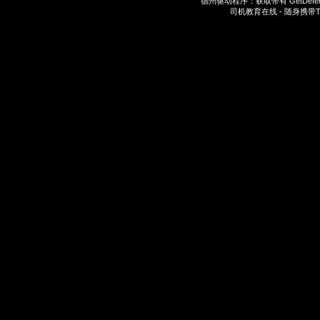
德州驱动程序：获取带有
GetDefe
司机教育在线 - 随身携带
T