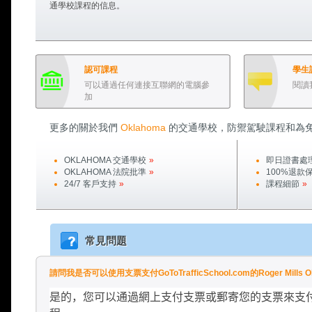
通學校課程的信息。
認可課程
學生
可以通過任何連接互聯網的電腦參
閱讀
加
更多的關於我們
Oklahoma
的交通學校，防禦駕駛課程和為免
OKLAHOMA
交通學校
»
即日證書處
OKLAHOMA
法院批準
»
100%退款
24/7 客戶支持
»
課程細節
»
常見問題
請問我是否可以使用支票支付GoToTrafficSchool.com的Roger Mill
是的，您可以通過網上支付支票或郵寄您的支票來支