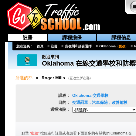
註冊
課程擔保
課程信息
»
»
»
»
您在這裏：
首頁
註冊
所在州和語言選擇
Oklahoma
(
更改
)
R
歡迎來到
Oklahoma
在線交通學校和防禦
»
所選的郡
Roger Mills
(
更改您所在郡
)
課程：
Oklahoma
交通學校
目的：
交通罰單，汽車保險，改善駕駛
選擇法院：
點擊
“繼續”
按鈕進行註冊或者請看下面更多的有關我們
Oklahoma
交