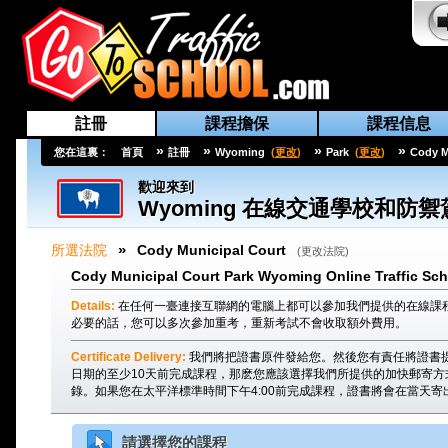
註冊
課程擔保
課程信息
»
»
»
»
您在這裏：
首頁
註冊
Wyoming
(
更改
)
Park
(
更改
)
Cody M
歡迎來到
Wyoming
在線交通學校和防禦
»
所選法院
Cody Municipal Court
(
更改法院
)
Cody Municipal Court Park Wyoming Online Traffic Sch
Details:
在任何一臺連接互聯網的電腦上都可以參加我們提供的在線課
必要的話，您可以多次參加重考，重新考試不會收取額外費用。
Certificate Delivery:
我們將把證書原件發給您。然後您有責任將證書提交給C
日期的至少10天前完成課程，那麽您應該選擇我們所提供的加快郵寄方
錄。如果您在太平洋標準時間下午4:00前完成課程，證書將會在當天寄
請選擇您的課程