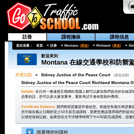
註冊
課程擔保
課程信息
»
»
»
»
您在這裏：
首頁
註冊
Montana
(
更改
)
Richland
(
更改
)
Sid
歡迎來到
Montana
在線交通學校和防禦
»
所選法院
Sidney Justice of the Peace Court
(
更改法院
)
Sidney Justice of the Peace Court Richland Montana On
Details:
在任何一臺連接互聯網的電腦上都可以參加我們提供的在線課
必要的話，您可以多次參加重考，重新考試不會收取額外費用。
Certificate Delivery:
我們將把證書原件發給您。然後您有責任將證書提交給Sidn
您不能在截止日期的至少10天前完成課程，那麽您應該選擇我們所提供
以便您保留記錄。如果您在太平洋標準時間下午4:00前完成課程，證書
請選擇您的課程