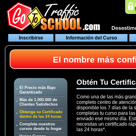
Inscribirse
Información del Curso
El nombre más confi
Obtén Tu Certifi
El Precio más Bajo
Garantizado
Como una de las más grande
Más de 1.000.000 de
completo centro de atención
Clientes Satisfechos
disponible los 7 días de la
Obtenga su Certificado
completas tu curso para las
dentro de las 24 horas
enviado ese mismo día. Esto 
necesitas un certificado ráp
Completa nuestros
cursos desde tu hogar
las 24 horas*.