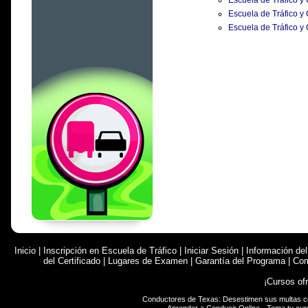
Escuela de Tráfico y
Escuela de Tráfico y
Escuela de Tráfico y
Inicio
|
Inscripción en Escuela de Tráfico
|
Iniciar Sesión
|
Información de
del Certificado
|
Lugares de Examen
|
Garantía del Programa
|
Com
¡Cursos of
Conductores de Texas: Desestimen sus multas 