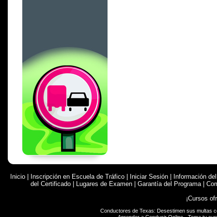
Inicio
|
Inscripción en Escuela de Tráfico
|
Iniciar Sesión
|
Información de
del Certificado
|
Lugares de Examen
|
Garantía del Programa
|
Com
¡Cursos of
Conductores de Texas: Desestimen sus multas 