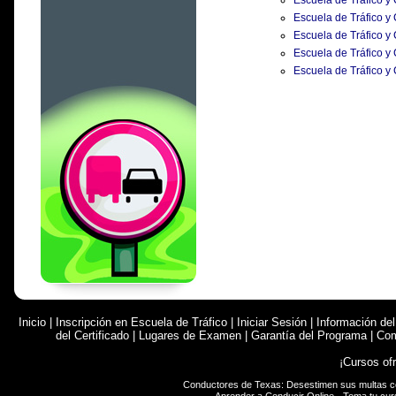
Escuela de Tráfico y
Escuela de Tráfico y
Escuela de Tráfico y
Escuela de Tráfico y
Escuela de Tráfico y
Inicio
|
Inscripción en Escuela de Tráfico
|
Iniciar Sesión
|
Información de
del Certificado
|
Lugares de Examen
|
Garantía del Programa
|
Com
¡Cursos of
Conductores de Texas: Desestimen sus multas 