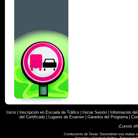
Inicio
|
Inscripción en Escuela de Tráfico
|
Iniciar Sesión
|
Información de
del Certificado
|
Lugares de Examen
|
Garantía del Programa
|
Com
¡Cursos of
Conductores de Texas: Desestimen sus multas 