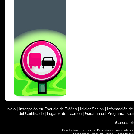
Inicio
|
Inscripción en Escuela de Tráfico
|
Iniciar Sesión
|
Información de
del Certificado
|
Lugares de Examen
|
Garantía del Programa
|
Com
¡Cursos of
Conductores de Texas: Desestimen sus multas 